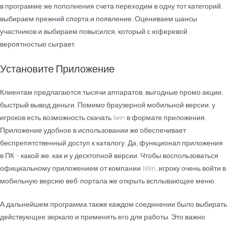
в программе же пополнения счета переходим в одну тот категорий,
выбираем прежний спорта и появление. Оцениваем шансы
участников и выбираем повысился, который с юферевой
вероятностью сыграет.
Установите Приложение
Клиентам предлагаются тысячи аппаратов, выгодные промо акции,
быстрый вывод деньги. Помимо браузерной мобильной версии, у
игроков есть возможность скачать 1win в формате приложения.
Приложение удобное в использовании же обеспечивает
беспрепятственный доступ к каталогу. Да, функционал приложения
в ПК – какой же, как и у десктопной версии. Чтобы воспользоваться
официальному приложением от компании 1Win, игроку очень войти в
мобильную версию веб-портала же открыть всплывающее меню.
А дальнейшем программа также каждом соединении было выбирать
действующее зеркало и применять его для работы. Это важно