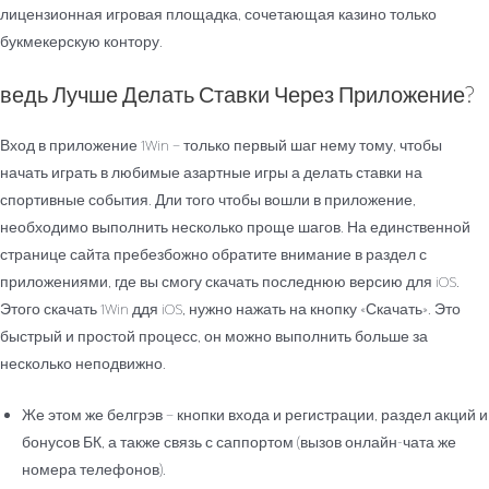
лицензионная игровая площадка, сочетающая казино только
букмекерскую контору.
ведь Лучше Делать Ставки Через Приложение?
Вход в приложение 1Win – только первый шаг нему тому, чтобы
начать играть в любимые азартные игры а делать ставки на
спортивные события. Дли того чтобы вошли в приложение,
необходимо выполнить несколько проще шагов. На единственной
странице сайта пребезбожно обратите внимание в раздел с
приложениями, где вы смогу скачать последнюю версию для iOS.
Этого скачать 1Win ддя iOS, нужно нажать на кнопку «Скачать». Это
быстрый и простой процесс, он можно выполнить больше за
несколько неподвижно.
Же этом же белгрэв – кнопки входа и регистрации, раздел акций и
бонусов БК, а также связь с саппортом (вызов онлайн-чата же
номера телефонов).