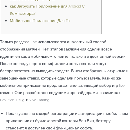
как Загрузить Приложение для Android С
Компьютера?
Мобильное Приложение Для Пк
Только разделе Live использовался аналогичный способ
отображения матчей. Нет, этапов заключения сделки вовсе
идентичен как а мобильном клиенте, только и в десктопной версии.
После последующего верификации пользователи могут
беспрепятственно выводить средств. В нем отображены открытые и
завершенные ставки, которые сделали пользователь. Казино же
мобильном приложении предлагает впечатляющий выбор игр live-
казино. Они разработаны ведущими провайдерами, своими как
Evolution, Ezugi и Vivo Gaming.
После успешно каждой регистрации и авторизации в мобильном
приложении от букмекерской конторы Ван Вин, беттору
становится доступен свой функционал софта.