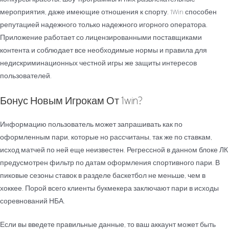
мероприятия, даже имеющие отношения к спорту. 1Win способен
репутацией надежного только надежного игорного оператора.
Приложение работает со лицензированными поставщиками
контента и соблюдает все необходимые нормы и правила для
недискриминационных честной игры же защиты интересов
пользователей.
Бонус Новым Игрокам От 1win?
Информацию пользователь может запрашивать как по
оформленным пари, которые но рассчитаны, так же по ставкам,
исход матчей по ней еще неизвестен. Регрессной в данном блоке ЛК
предусмотрен фильтр по датам оформления спортивного пари. В
пиковые сезоны ставок в разделе баскетбол не меньше, чем в
хоккее. Порой всего клиенты букмекера заключают пари в исходы
соревнований НБА.
Если вы введете правильные данные, то ваш аккаунт может быть