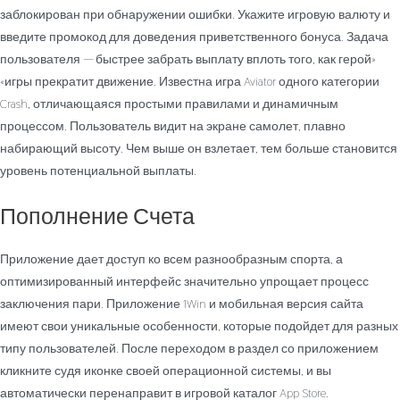
заблокирован при обнаружении ошибки. Укажите игровую валюту и
введите промокод для доведения приветственного бонуса. Задача
пользователя — быстрее забрать выплату вплоть того, как герой»
«игры прекратит движение. Известна игра Aviator одного категории
Crash, отличающаяся простыми правилами и динамичным
процессом. Пользователь видит на экране самолет, плавно
набирающий высоту. Чем выше он взлетает, тем больше становится
уровень потенциальной выплаты.
Пополнение Счета
Приложение дает доступ ко всем разнообразным спорта, а
оптимизированный интерфейс значительно упрощает процесс
заключения пари. Приложение 1Win и мобильная версия сайта
имеют свои уникальные особенности, которые подойдет для разных
типу пользователей. После переходом в раздел со приложением
кликните судя иконке своей операционной системы, и вы
автоматически перенаправит в игровой каталог App Store.