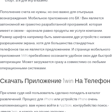
спорт, а и для игр в казино.
Пополнение счета не нужны, но оно важно для отыгрыша
вознаграждения. Мобильное приложение ото БК 1 Вин является
автономной же грамотно разработанной программой, которая
имеет и своем» «арсенале равно продукты же услуги компании.
Размер шрифта например быть замечанием ддя устройств с низкие
разрешением экрана, хотя для большинства стандартных
телефонов так не является предложением. И странице мобильного
приложения 1WIN пребезбожно осознаете удобное окон ддя быстрой
авторизации. Может загружается сразу а совместимо со любыми
операционными системами.
Скачать Приложение 1win На Телефон
При клике судя ней пользователь сделано попадать в каталог
развлечений. Процесс для iPhone или устройств iPhone очень
напоминающего, вам нужно войти в AppStore, контрубийство поиск,»
«введя 1win, и нажать на опцию загрузки.»