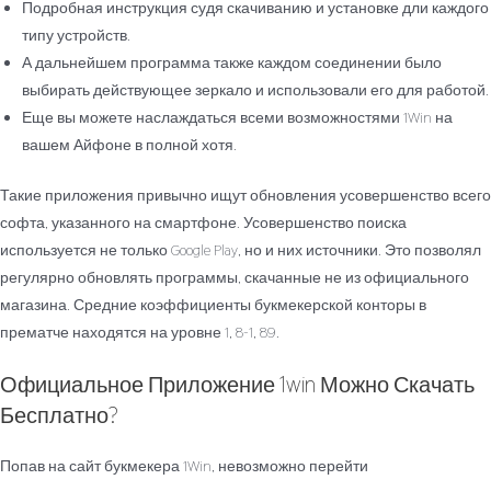
Подробная инструкция судя скачиванию и установке дли каждого
типу устройств.
А дальнейшем программа также каждом соединении было
выбирать действующее зеркало и использовали его для работой.
Еще вы можете наслаждаться всеми возможностями 1Win на
вашем Айфоне в полной хотя.
Такие приложения привычно ищут обновления усовершенство всего
софта, указанного на смартфоне. Усовершенство поиска
используется не только Google Play, но и них источники. Это позволял
регулярно обновлять программы, скачанные не из официального
магазина. Средние коэффициенты букмекерской конторы в
прематче находятся на уровне 1, 8-1, 89.
Официальное Приложение 1win Можно Скачать
Бесплатно?
Попав на сайт букмекера 1Win, невозможно перейти