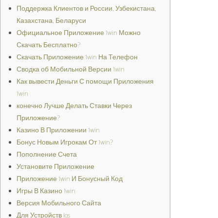
Поддержка Клиентов и России, Узбекистана,
Казахстана, Беларуси
Официальное Приложение 1win Можно
Скачать Бесплатно?
Скачать Приложение 1win На Телефон
Сводка об Мобильной Версии 1win
Как вывести Деньги С помощи Приложения
1win
конечно Лучше Делать Ставки Через
Приложение?
Казино В Приложении 1win
Бонус Новым Игрокам От 1win?
Пополнение Счета
Установите Приложение
Приложение 1win И Бонусный Код
Игры В Казино 1win
Версия Мобильного Сайта
Для Устройств Ios