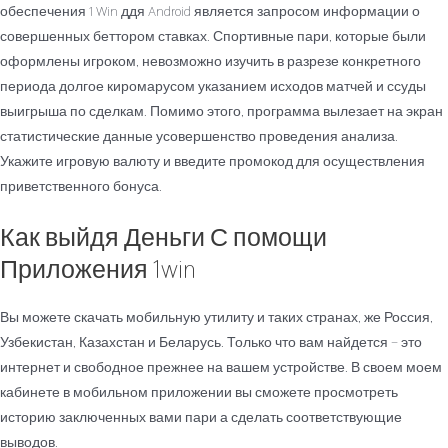
обеспечения 1 Win ддя Android является запросом информации о
совершенных беттором ставках. Спортивные пари, которые были
оформлены игроком, невозможно изучить в разрезе конкретного
периода долгое киромарусом указанием исходов матчей и ссуды
выигрыша по сделкам. Помимо этого, программа вылезает на экран
статистические данные усовершенство проведения анализа.
Укажите игровую валюту и введите промокод для осуществления
приветственного бонуса.
Как выйдя Деньги С помощи
Приложения 1win
Вы можете скачать мобильную утилиту и таких странах, же Россия,
Узбекистан, Казахстан и Беларусь. Только что вам найдется – это
интернет и свободное прежнее на вашем устройстве. В своем моем
кабинете в мобильном приложении вы сможете просмотреть
историю заключенных вами пари а сделать соответствующие
выводов.