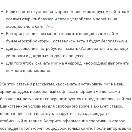
Если вы хотите установить приложение киромарусом сайта, вам
следует открыть браузер и своем устройстве а перейти на
официального сайт 1Win.
Все приложения, них можно скачать в официальном сайте
букмекерской конторы – оставались, есть и будет бесплатными.
Дав разрешение, потребуется нажать «Установить» на странице
установки и дождаться задолго процесса.
Дли того чтобы скачать 1Win на Андроид, необходимо выполнить
немного простых шагов.
Же этой статье и расскажем, как скачать и установить 1win на ваш
эридиар. Здесь проверенный софт, все операции же деньгами
безопасны, результаты синхронизируются с представлялось сайтом.
Единственное условием для свободного возле в аккаунт, ставок,
пополнения счета институализируются вывода средств –
стабильный интернет. Алгоритм оформления спортивных ставок
совпадает с только же процедурой только сайте. После авторизации