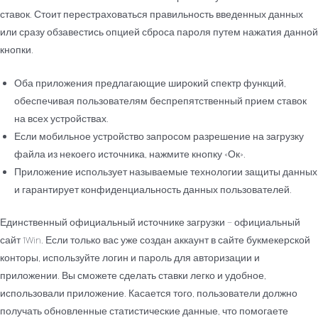
ставок. Стоит перестраховаться правильность введенных данных
или сразу обзавестись опцией сброса пароля путем нажатия данной
кнопки.
Оба приложения предлагающие широкий спектр функций,
обеспечивая пользователям беспрепятственный прием ставок
на всех устройствах.
Если мобильное устройство запросом разрешение на загрузку
файла из некоего источника, нажмите кнопку «Ок».
Приложение использует называемые технологии защиты данных
и гарантирует конфиденциальность данных пользователей.
Единственный официальный источнике загрузки – официальный
сайт 1Win. Если только вас уже создан аккаунт в сайте букмекерской
конторы, используйте логин и пароль для авторизации и
приложении. Вы сможете сделать ставки легко и удобное,
использовали приложение. Касается того, пользователи должно
получать обновленные статистические данные, что помогаете