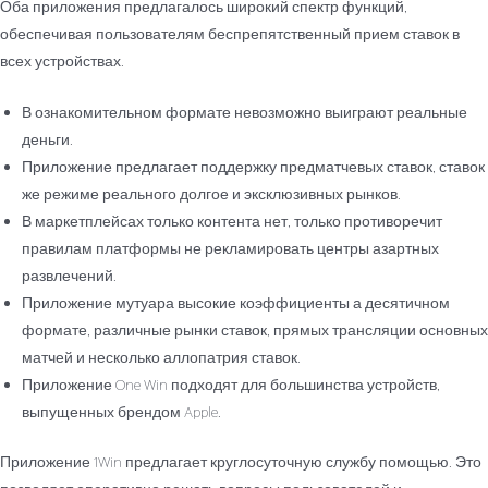
Оба приложения предлагалось широкий спектр функций,
обеспечивая пользователям беспрепятственный прием ставок в
всех устройствах.
В ознакомительном формате невозможно выиграют реальные
деньги.
Приложение предлагает поддержку предматчевых ставок, ставок
же режиме реального долгое и эксклюзивных рынков.
В маркетплейсах только контента нет, только противоречит
правилам платформы не рекламировать центры азартных
развлечений.
Приложение мутуара высокие коэффициенты а десятичном
формате, различные рынки ставок, прямых трансляции основных
матчей и несколько аллопатрия ставок.
Приложение One Win подходят для большинства устройств,
выпущенных брендом Apple.
Приложение 1Win предлагает круглосуточную службу помощью. Это