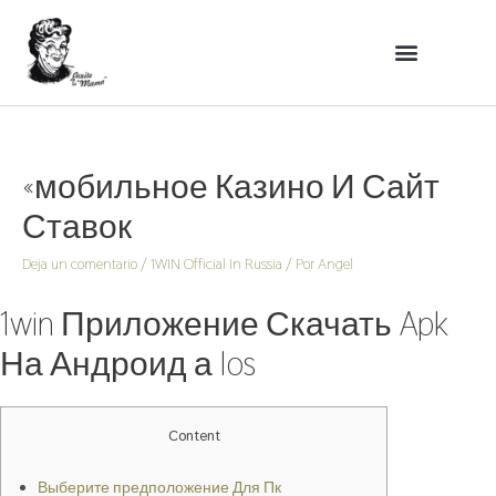
«мобильное Казино И Сайт
Ставок
Deja un comentario
/
1WIN Official In Russia
/ Por
Angel
1win Приложение Скачать Apk
На Андроид а Ios
Content
Выберите предположение Для Пк