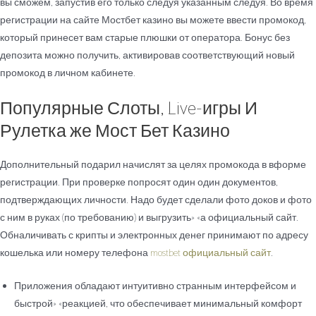
вы сможем, запустив его только следуя указанным следуя. Во время
регистрации на сайте Мостбет казино вы можете ввести промокод,
который принесет вам старые плюшки от оператора. Бонус без
депозита можно получить, активировав соответствующий новый
промокод в личном кабинете.
Популярные Слоты, Live-игры И
Рулетка же Мост Бет Казино
Дополнительный подарил начислят за целях промокода в вформе
регистрации. При проверке попросят один один документов,
подтверждающих личности. Надо будет сделали фото доков и фото
с ним в руках (по требованию) и выгрузить» «а официальный сайт.
Обналичивать с крипты и электронных денег принимают по адресу
кошелька или номеру телефона
mostbet официальный сайт
.
Приложения обладают интуитивно странным интерфейсом и
быстрой» «реакцией, что обеспечивает минимальный комфорт