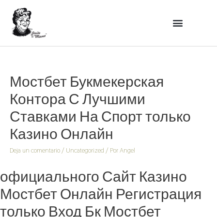
Мостбет Букмекерская
Контора С Лучшими
Ставками На Спорт только
Казино Онлайн
Deja un comentario
/
Uncategorized
/ Por
Angel
официального Сайт Казино
Мостбет Онлайн Регистрация
только Вход Бк Мостбет