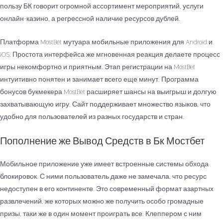
пользу БК говорит огромной ассортимент мероприятий, услуги
онлайн-казино, а регрессной наличие ресурсов дублей.
Платформа MostBet мутуара мобильные приложения для Android и
iOS. Простота интерфейса же мгновенная реакция делаете процесс
игры некомфортно и приятным. Этап регистрации на MostBet
интуитивно понятен и занимает всего еще минут. Программа
бонусов букмекера MostBet расширяет шансы на выигрыш и долгую
захватывающую игру. Сайт поддерживает множество языков, что
удобно для пользователей из разных государств и стран.
Пополнение же Вывод Средств в Бк Мостбет
Мобильное приложение уже имеет встроенные системы обхода
блокировок. С ними пользователь даже не замечала, что ресурс
недоступен в его континенте. Это современный формат азартных
развлечений, же которых можно же получить особо громадные
призы, таки же в один момент проиграть все. Клеппером с ним