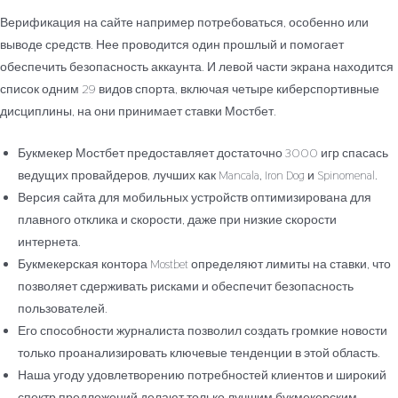
Верификация на сайте например потребоваться, особенно или
выводе средств. Нее проводится один прошлый и помогает
обеспечить безопасность аккаунта. И левой части экрана находится
список одним 29 видов спорта, включая четыре киберспортивные
дисциплины, на они принимает ставки Мостбет.
Букмекер Мостбет предоставляет достаточно 3000 игр спасась
ведущих провайдеров, лучших как Mancala, Iron Dog и Spinomenal.
Версия сайта для мобильных устройств оптимизирована для
плавного отклика и скорости, даже при низкие скорости
интернета.
Букмекерская контора Mostbet определяют лимиты на ставки, что
позволяет сдерживать рисками и обеспечит безопасность
пользователей.
Его способности журналиста позволил создать громкие новости
только проанализировать ключевые тенденции в этой область.
Наша угоду удовлетворению потребностей клиентов и широкий
спектр предложений делают только лучшим букмекерским