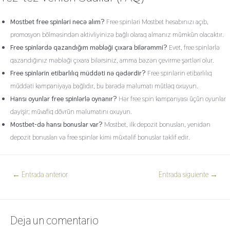
Mostbet free spinləri necə alım?
Free spinləri Mostbet hesabınızı açıb,
promosyon bölməsindən aktivliyinizə bağlı olaraq almanız mümkün olacaktır.
Free spinlərdə qazandığım məbləği çıxara bilərəmmi?
Evet, free spinlərlə
qazandığınız məbləği çıxara bilərsiniz, amma bəzən çevirme şərtləri olur.
Free spinlərin etibarlılıq müddəti nə qədərdir?
Free spinlərin etibarlılıq
müddəti kampaniyaya bağlıdır, bu barədə məlumatı mütləq oxuyun.
Hansı oyunlar free spinlərlə oynanır?
Hər free spin kampanyası üçün oyunlar
dəyişir; müvafiq dövrün məlumatını oxuyun.
Mostbet-də hansı bonuslar var?
Mostbet, ilk depozit bonusları, yenidən
depozit bonusları və free spinlər kimi müxtəlif bonuslar təklif edir.
←
Entrada anterior
Entrada siguiente
→
Deja un comentario