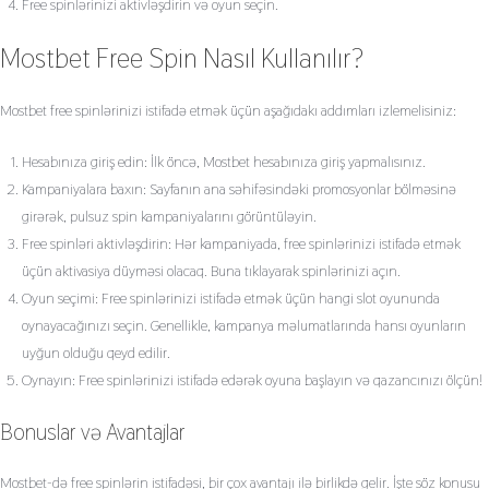
Free spinlərinizi aktivləşdirin və oyun seçin.
Mostbet Free Spin Nasıl Kullanılır?
Mostbet free spinlərinizi istifadə etmək üçün aşağıdakı addımları izlemelisiniz:
Hesabınıza giriş edin: İlk öncə, Mostbet hesabınıza giriş yapmalısınız.
Kampaniyalara baxın: Sayfanın ana səhifəsindəki promosyonlar bölməsinə
girərək, pulsuz spin kampaniyalarını görüntüləyin.
Free spinləri aktivləşdirin: Hər kampaniyada, free spinlərinizi istifadə etmək
üçün aktivasiya düyməsi olacaq. Buna tıklayarak spinlərinizi açın.
Oyun seçimi: Free spinlərinizi istifadə etmək üçün hangi slot oyununda
oynayacağınızı seçin. Genellikle, kampanya məlumatlarında hansı oyunların
uyğun olduğu qeyd edilir.
Oynayın: Free spinlərinizi istifadə edərək oyuna başlayın və qazancınızı ölçün!
Bonuslar və Avantajlar
Mostbet-də free spinlərin istifadəsi, bir çox avantajı ilə birlikdə gelir. İşte söz konusu