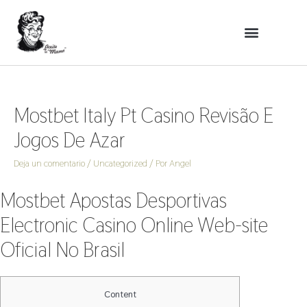
Mostbet Italy Pt Casino Revisão E
Jogos De Azar
Deja un comentario
/
Uncategorized
/ Por
Angel
Mostbet Apostas Desportivas
Electronic Casino Online Web-site
Oficial No Brasil
Content