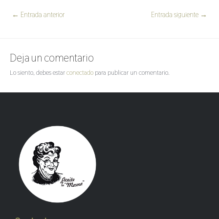
←
Entrada anterior
Entrada siguiente
→
Deja un comentario
Lo siento, debes estar
conectado
para publicar un comentario.