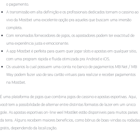
o pagamento.
A transmissão em alta definição e os profissionais dedicados tornam o cassino ao
vivo da Mostbet uma excelente opção pra aqueles que buscam uma imersão
completa.
Com renomados fornecedores de jogos, os apostadores podem ter exactitud de
uma experiência justa e emocionante.
A app Mostbet é perfeita para quem quer jogar slots e apostas em qualquer sitio,
com uma program rápida e fluida otimizada pra Android e iOS.
Os usuários la cual possuem uma conta no banco de pagamentos MB Net / MB
Way podem fazer uso de seu cartão virtuais para realizar e receber pagamentos
na Mostbet.
É uma plataforma de jogos que combina jogos de cassino e apostas esportivas. Aqui,
você tem a possibilidade de alternar entre distintas formatos de lazer em um único
gole. As apostas esportivas on-line weil MostBet estão disponíveis para muitos países
da terra. Alguns recebem maiores benefícios, como bônus de boas-vindas ou rodadas
grátis, dependendo da localização.