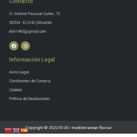
Contacto
C/ Antonio Pascual Quiles, 73
03204 - ELCHE (Alicante)
eloli1965@gmail.com
Información Legal
Aviso Legal
Condiciones de Compra
Cookies
Política de Devoluciones
Copyright © 2022 El Oli / mediterranean flavour