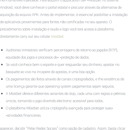
Android, você deve conhecer o portal estatal e procurar através da alternativa de
aquisição do arquivo APK. Antes de implementar, é essencial posibilitar a instalação
de aplicativos provenientes para fontes não certificadas no seu aparato. O
procedimento sobre instalação é raudo e logo você terá acesso à plataforma
diretamente carry out seu celular
mostbet
.
Auditorias trimestrais verificam percentagens de retorno ao jogador (RTP),
equidade dos jogos e processos de» «proteção de dados.
Se você conhece bem o esporte e quer resguardar seu dinheiro, apostar no
basquete ao vivo na incapere de apostas, é uma boa opção.
Os pagamentos são feitos através de canais criptografados, e the existência de
uma licença garante que operating system pagamentos sejam seguros.
A Mostbet oferece diferentes variantes de stop, cada uma com regras e prêmios
únicos, tornando o jogo divertido electronic acessível para todos.
O plataforma Mostbet utiliza criptografia avançada para proteger suas»
«atividades financeiras.
aparecer, decidir “Pelas Redes Sociais” como opção de cadastro. Assim, basta clicar