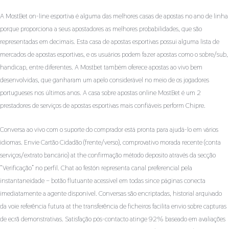
A MostBet on-line esportiva é alguma das melhores casas de apostas no ano de linha
porque proporciona a seus apostadores as melhores probabilidades, que são
representadas em decimais. Esta casa de apostas esportivas possui alguma lista de
mercados de apostas esportivas, e os usuários podem fazer apostas como o sobre/sub,
handicap, entre diferentes. A Mostbet também oferece apostas ao vivo bem
desenvolvidas, que ganharam um apelo considerável no meio de os jogadores
portugueses nos últimos anos. A casa sobre apostas online MostBet é um 2
prestadores de serviços de apostas esportivas mais confiáveis perform Chipre.
Conversa ao vivo com o suporte do comprador está pronta para ajudá-lo em vários
idiomas. Envie Cartão Cidadão (frente/verso), comprovativo morada recente (conta
serviços/extrato bancário) at the confirmação método deposito através da secção
“Verificação” no perfil. Chat ao festón representa canal preferencial pela
instantaneidade – botão flutuante acessível em todas since páginas conecta
imediatamente a agente disponível. Conversas são encriptadas, historial arquivado
da voie referência futura at the transferência de ficheiros facilita envio sobre capturas
de ecrã demonstrativas. Satisfação pós-contacto atinge 92% baseado em avaliações