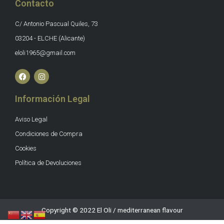
Contacto
C/ Antonio Pascual Quiles, 73
03204 - ELCHE (Alicante)
eloli1965@gmail.com
Información Legal
Aviso Legal
Condiciones de Compra
Cookies
Política de Devoluciones
Copyright © 2022 El Oli / mediterranean flavour