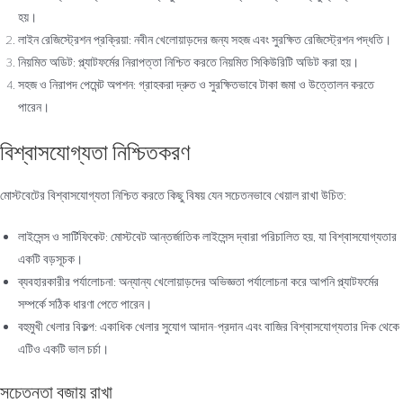
হয়।
লাইন রেজিস্ট্রেশন প্রক্রিয়া: নবীন খেলোয়াড়দের জন্য সহজ এবং সুরক্ষিত রেজিস্ট্রেশন পদ্ধতি।
নিয়মিত অডিট: প্ল্যাটফর্মের নিরাপত্তা নিশ্চিত করতে নিয়মিত সিকিউরিটি অডিট করা হয়।
সহজ ও নিরাপদ পেমেন্ট অপশন: গ্রাহকরা দ্রুত ও সুরক্ষিতভাবে টাকা জমা ও উত্তোলন করতে
পারেন।
বিশ্বাসযোগ্যতা নিশ্চিতকরণ
মোস্টবেটের বিশ্বাসযোগ্যতা নিশ্চিত করতে কিছু বিষয় যেন সচেতনভাবে খেয়াল রাখা উচিত:
লাইসেন্স ও সার্টিফিকেট: মোস্টবেট আন্তর্জাতিক লাইসেন্স দ্বারা পরিচালিত হয়, যা বিশ্বাসযোগ্যতার
একটি বড়সূচক।
ব্যবহারকারীর পর্যালোচনা: অন্যান্য খেলোয়াড়দের অভিজ্ঞতা পর্যালোচনা করে আপনি প্ল্যাটফর্মের
সম্পর্কে সঠিক ধারণা পেতে পারেন।
বহুমুখী খেলার বিকল্প: একাধিক খেলার সুযোগ আদান-প্রদান এবং বাজির বিশ্বাসযোগ্যতার দিক থেকে
এটিও একটি ভাল চর্চা।
সচেতনতা বজায় রাখা