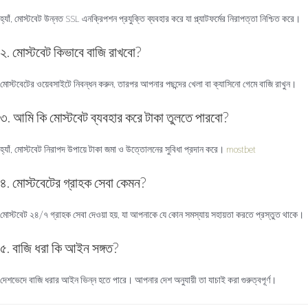
হ্যাঁ, মোস্টবেট উন্নত SSL এনক্রিপশন প্রযুক্তি ব্যবহার করে যা প্ল্যাটফর্মের নিরাপত্তা নিশ্চিত করে।
২. মোস্টবেট কিভাবে বাজি রাখবো?
মোস্টবেটের ওয়েবসাইটে নিবন্ধন করুন, তারপর আপনার পছন্দের খেলা বা ক্যাসিনো গেমে বাজি রাখুন।
৩. আমি কি মোস্টবেট ব্যবহার করে টাকা তুলতে পারবো?
হ্যাঁ, মোস্টবেট নিরাপদ উপায়ে টাকা জমা ও উত্তোলনের সুবিধা প্রদান করে।
mostbet
৪. মোস্টবেটের গ্রাহক সেবা কেমন?
মোস্টবেট ২৪/৭ গ্রাহক সেবা দেওয়া হয়, যা আপনাকে যে কোন সমস্যায় সহায়তা করতে প্রস্তুত থাকে।
৫. বাজি ধরা কি আইন সঙ্গত?
দেশভেদে বাজি ধরার আইন ভিন্ন হতে পারে। আপনার দেশ অনুযায়ী তা যাচাই করা গুরুত্বপূর্ণ।