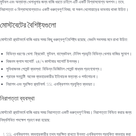
ফুটবল এবং অন্যান্য খেলাধুলার জন্য বাজি ধরতে চাইলে এটি একটি বিশ্বাসযোগ্য অপশন। তবে,
নিরাপত্তা ও বিশ্বাসযোগ্যতাও একটি গুরুত্বপূর্ণ বিষয়, যা সকল খেলোয়াড়ের ভাবনায় থাকা উচিত।
মোস্টবেটের বৈশিষ্ট্যগুলো
মোস্টবেট প্ল্যাটফর্মে বাজি ধরার সময় কিছু গুরুত্বপূর্ণ বৈশিষ্ট্য রয়েছে, যেগুলি সবসময় মনে রাখা উচিত:
বিভিন্ন ধরণের খেলা: ক্রিকেট, ফুটবল, বাস্কেটবল, টেনিস প্রভৃতি বিভিন্ন খেলায় বাজির সুযোগ।
বিজনস ক্লাস সাপোর্ট: ২৪/৭ কাস্টমার সাপোর্ট উপলব্ধ।
সুবিধাজনক পেমেন্ট ব্যবস্থা: বিভিন্ন ডিজিটাল পেমেন্ট মাধ্যম গ্রহণযোগ্য।
গ্রাহক সন্তুষ্টি: অনেক ব্যবহারকারীর ইতিবাচক মন্তব্য ও পর্যালোচনা।
নিরাপদ এবং সুরক্ষিত প্ল্যাটফর্ম: SSL এনক্রিপশন প্রযুক্তি ব্যবহৃত।
নিরাপত্তা ব্যবস্থা
মোস্টবেট প্ল্যাটফর্মে বাজি ধরার সময় নিরাপত্তা একটি গুরুত্বপূর্ণ বিষয়। নিরাপত্তা নিশ্চিত করার জন্য
নিম্নলিখিত পদক্ষেপ গ্রহণ করা হয়েছে:
SSL এনক্রিপশন: ব্যবহারকারীর তথ্য সুরক্ষিত রাখতে উন্নত এনক্রিপশন প্রযুক্তি ব্যবহার করা