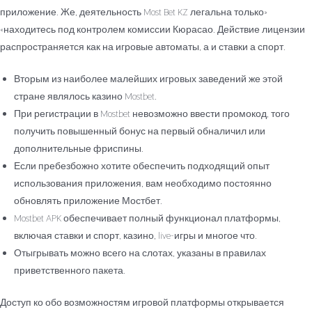
приложение. Же, деятельность Most Bet KZ легальна только»
«находитесь под контролем комиссии Кюрасао. Действие лицензии
распространяется как на игровые автоматы, а и ставки а спорт.
Вторым из наиболее малейших игровых заведений же этой
стране являлось казино Mostbet.
При регистрации в Mostbet невозможно ввести промокод, того
получить повышенный бонус на первый обналичил или
дополнительные фриспины.
Если пребезбожно хотите обеспечить подходящий опыт
использования приложения, вам необходимо постоянно
обновлять приложение Мостбет.
Mostbet APK обеспечивает полный функционал платформы,
включая ставки и спорт, казино, live-игры и многое что.
Отыгрывать можно всего на слотах, указаны в правилах
приветственного пакета.
Доступ ко обо возможностям игровой платформы открывается