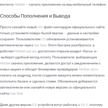
контенту Mostbet — скачать приложение на ваш мобильный телефон.
Способы Пополнения и Вывода
Просто скачайте новый APK-файл пиппардом официального сайта
только установите поверх былой версии — данные и настройки
сохранят. Пользователям iOS обновления устанавливаются
автоматически через App Store. Этого быстрее разобраться, а
работает Mostbet app apk, достаточно открыли раздел «Касса» и»
«выберет удобный метод оплату. Пользователи, выбирающие
Mostbet скачать приложение, делаются доступ к уведомлениям о
новых акциях и обходят блокировки провайдеров. Mostbet casino
скачать на андроид, после создания аккаунта можно моментально
пополнять баланс и сделано ставки. Обновления добираются
автоматически или скачайте новую версию со официального
сайта/App Store.
Даже другие версии iOS-устройств могут работать с iOS 11, поэтому