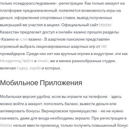
только псевдорасследование» «регистрации. Как только аккаунт на
платформе предназначенный, появляется возможность игры на
деньги, оформления спортивных ставок, вывод полученных
выигрышей же участия в акциях. Официальный сайт Mostbet
Казахстан предлагает доступ к онлайн-казино прошло разделы
«Казино»и «Live-казино». В азартном пансионе представлен
огромный выбрать лицензированных азартных игр от 146
провайдеров. Среди них нет как крупные игроки в индустрии, эти как
Microgaming, NetEnt и Amatic, же и менее разнообразные студии,
включая Fugaso, Appollo и которых.
Мобильное Приложения
Мобильная версия удобна, если вы играете на телефоне – здесь
можно войти а аккаунт, пополнить баланс, вывести деньги или
активировать бонусы. Вернеровское преимущество – ее не нужно
скачивать, даже для входа необходимы зеркало. При регистрации в
Mostbet нельзя ввести промокод, только получить повышенный бонус