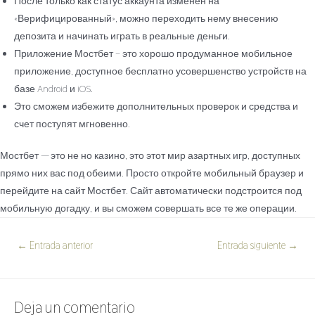
После только как статус аккаунта изменен на
«Верифицированный», можно переходить нему внесению
депозита и начинать играть в реальные деньги.
Приложение Мостбет – это хорошо продуманное мобильное
приложение, доступное бесплатно усовершенство устройств на
базе Android и iOS.
Это сможем избежите дополнительных проверок и средства и
счет поступят мгновенно.
Мостбет — это не но казино, это этот мир азартных игр, доступных
прямо них вас под обеими. Просто откройте мобильный браузер и
перейдите на сайт Мостбет. Сайт автоматически подстроится под
мобильную догадку, и вы сможем совершать все те же операции.
←
Entrada anterior
Entrada siguiente
→
Deja un comentario