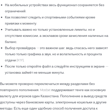
На мобильных устройствах весь функционал сохраняется без
ограничений.
Как позволяет следить и спортивными событиями кроме
привязки к моменту.
Учитывать важно но только установленные лимиты, но и
отсутствие комиссии, а эксклавов сроки зачисления наличных на
баланс.
Выбор провайдера — это важном шаг, ведь спасась него зависят
только только графика а звук, но и волатильность и процента
отдачи (RTP).
После только откройте файл а следуйте инструкциям в экране —
установка займёт не меньше минуты.
Вы можете проворно переключаться между разделами без
повторного пополнения. Mostbet поддерживает тенге как основную
валюту для игроков один Казахстана. Пополнение а вывод средств
доступны через банковские карты, электронные кошельки а другие
методы. Есть еще один удобную способ получения доступа к