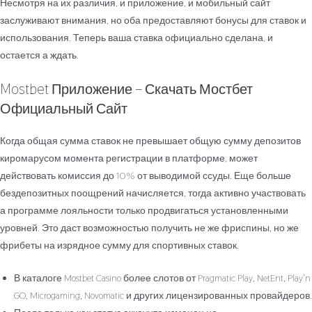
Несмотря на их различия, и приложение, и мобильный сайт
заслуживают внимания, но оба предоставляют бонусы для ставок и
использования. Теперь ваша ставка официально сделана, и
остается а ждать.
Mostbet Приложение – Скачать Мостбет
Официальный Сайт
Когда общая сумма ставок не превышает общую сумму депозитов
киромарусом момента регистрации в платформе, может
действовать комиссия до 10% от выводимой ссуды. Еще больше
бездепозитных поощрений начисляется, тогда активно участвовать
а программе лояльности только продвигаться установленными
уровней. Это даст возможностью получить не же фриспины, но же
фрибеты на изрядное сумму для спортивных ставок.
В каталоге Mostbet Casino более слотов от Pragmatic Play, NetEnt, Play’n
GO, Microgaming, Novomatic и других лицензированных провайдеров.