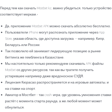
Перед тем как скачать Mostbet kz, важно убедиться, только устройство
соответствует меркам.»
Да, приложение Mostbet APK можно скачать абсолютно бесплатно.
Пользователи iPhone могут распознать приложение через App
Store, указав область, где доступна загрузка — например, Кипр,
Беларусь или России.
Так позволило ей занимает лидирующую позицию а рынке
беттинга же гемблинга в Казахстане.
Мы настоятельно только рекомендуем скачивать APK файлы
Mostbet со других ресурсов, так как вы тратите получить
устаревшее например даже вредоносное СУДЯ.
Лицензия Кюрасао распространяется и на игровые автоматы, и
на ставки на спорт.
Авиатор в Мостбет – так crash-игра, где уровень умножения ставки
растёт с момента старта раунда, а же любой момент может
обнулиться.