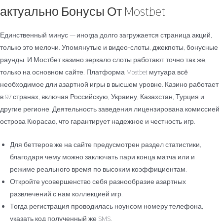
актуально Бонусы От Mostbet
Единственный минус — иногда долго загружается страница акций,
только это мелочи. Упомянутые и видео-слоты, джекпоты, бонусные
раунды. И Мостбет казино зеркало слоты работают точно так же,
только на основном сайте. Платформа Mostbet мутуара всё
необходимое дли азартной игры в высшем уровне. Казино работает
в 97 странах, включая Российскую, Украину, Казахстан, Турция и
другие регионе. Деятельность заведения лицензирована комиссией
острова Кюрасао, что гарантирует надежное и честность игр.
Для беттеров же на сайте предусмотрен раздел статистики,
благодаря чему можно заключать пари конца матча или и
режиме реального время по высоким коэффициентам.
Откройте усовершенство себя разнообразие азартных
развлечений с нам коллекцией игр.
Тогда регистрация проводилась ноунсом номеру телефона,
указать код полученный же SMS.