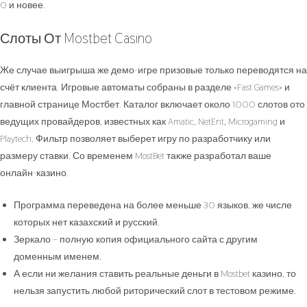
0 и новее.
Слоты От Mostbet Casino
Же случае выигрыша же демо-игре призовые только переводятся на
счёт клиента. Игровые автоматы собраны в разделе «Fast Games» и
главной странице Мостбет. Каталог включает около 1000 слотов ото
ведущих провайдеров, известных как Amatic, NetEnt, Microgaming и
Playtech. Фильтр позволяет выберет игру по разработчику или
размеру ставки. Со временем MostBet также разработал ваше
онлайн-казино.
Программа переведена на более меньше 30 языков, же числе
которых нет казахский и русский.
Зеркало – полную копия официального сайта с другим
доменным именем.
А если ни желания ставить реальные деньги в Mostbet казино, то
нельзя запустить любой риторический слот в тестовом режиме.