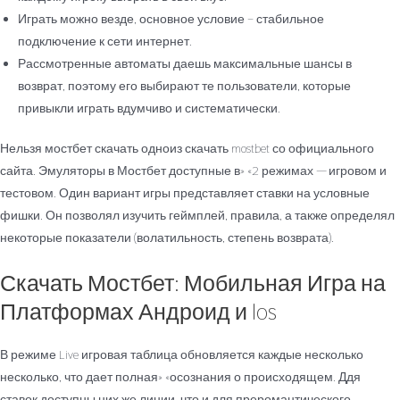
Играть можно везде, основное условие – стабильное
подключение к сети интернет.
Рассмотренные автоматы даешь максимальные шансы в
возврат, поэтому его выбирают те пользователи, которые
привыкли играть вдумчиво и систематически.
Нельзя мостбет скачать одноиз скачать mostbet со официального
сайта. Эмуляторы в Мостбет доступные в» «2 режимах — игровом и
тестовом. Один вариант игры представляет ставки на условные
фишки. Он позволял изучить геймплей, правила, а также определял
некоторые показатели (волатильность, степень возврата).
Скачать Мостбет: Мобильная Игра на
Платформах Андроид и Ios
В режиме Live игровая таблица обновляется каждые несколько
несколько, что дает полная» «осознания о происходящем. Ддя
ставок доступны них же линии, что и для преромантического