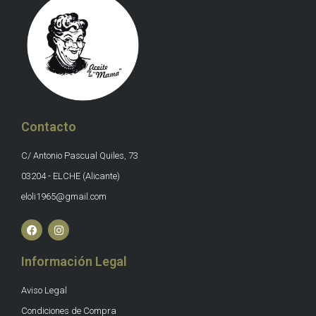
Contacto
C/ Antonio Pascual Quiles, 73
03204 - ELCHE (Alicante)
eloli1965@gmail.com
Información Legal
Aviso Legal
Condiciones de Compra