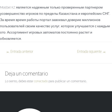
Mostbet KZ является надежным только проверенным партнером
усовершенство игроков по пределы Казахстана и европейских СНГ.
За время время работы портал завоевал доверие миллионов
пользователей своим качество услуг, которое улучшается с каждым
ото. Ассортимент игровых автоматов постоянно растет и
обновляется.
←
Entrada anterior
Entrada siguiente
→
Deja un comentario
Lo siento, debes estar
conectado
para publicar un comentario.