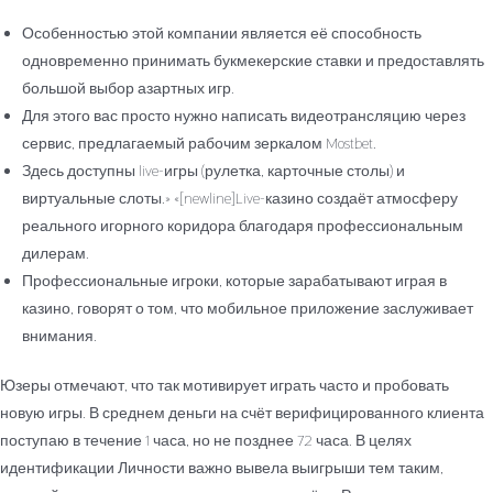
Особенностью этой компании является её способность
одновременно принимать букмекерские ставки и предоставлять
большой выбор азартных игр.
Для этого вас просто нужно написать видеотрансляцию через
сервис, предлагаемый рабочим зеркалом Mostbet.
Здесь доступны live-игры (рулетка, карточные столы) и
виртуальные слоты.» «[newline]Live-казино создаёт атмосферу
реального игорного коридора благодаря профессиональным
дилерам.
Профессиональные игроки, которые зарабатывают играя в
казино, говорят о том, что мобильное приложение заслуживает
внимания.
Юзеры отмечают, что так мотивирует играть часто и пробовать
новую игры. В среднем деньги на счёт верифицированного клиента
поступаю в течение 1 часа, но не позднее 72 часа. В целях
идентификации Личности важно вывела выигрыши тем таким,