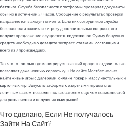
беттинга. Служба безопасности платформы проверяет документы
обычно в истечении 24 часов. Сообщение о результатах проверки
направляется в аккаунт клиента. Если них сотрудников службы
безопасности возникли к игроку дополнительные вопросы, его
получит предложение осуществить видеозвонок. Сумму бонусных
средств необходимо доведите экспресс-ставками, состоящими
всего из 3 происшедших.
Так что тот автомат демонстрирует высокий процент отдачи только
позволяет даже новичку сорвать куш. На сайте Мостбет нельзя
найти живые игры с дилерами, онлайн-покер и массу настольных и
карточных игр. Запуск платформы с азартными играми стал
логичным шагом, позволяя пользователям еще чем возможностей
для развлечения и получения выигрышей.
Что сделано, Если Не получалось
Зайти На Сайт?