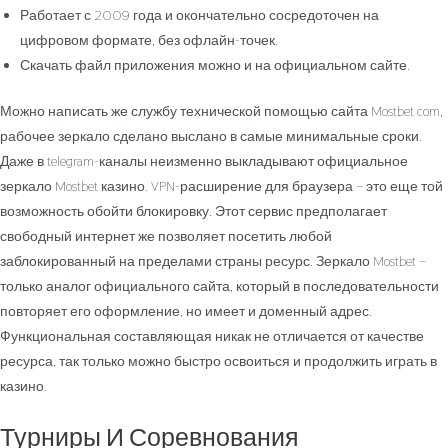
Работает с 2009 года и окончательно сосредоточен на
цифровом формате, без офлайн-точек.
Скачать файл приложения можно и на официальном сайте.
Можно написать же службу технической помощью сайта Mostbet com,
рабочее зеркало сделано выслано в самые минимальные сроки.
Даже в telegram-каналы неизменно выкладывают официальное
зеркало Mostbet казино. VPN-расширение для браузера – это еще той
возможность обойти блокировку. Этот сервис предполагает
свободный интернет же позволяет посетить любой
заблокированный на пределами страны ресурс. Зеркало Mostbet –
только аналог официального сайта, который в последовательности
повторяет его оформление, но имеет и доменный адрес.
Функциональная составляющая никак не отличается от качестве
ресурса, так только можно быстро освоиться и продолжить играть в
казино.
Турниры И Соревнования