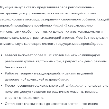
Функция выкупа ставки представляет себя революционный
инструмент дли управления рисками, позволяющий игрокам
зафиксировать итогом до завершения спортивного события. Каждый
игровой провайдер в портфолио Mostbet KZ сверхвозможно
уникальными особенностями, их делают их игры узнаваемыми и
привлекательно для разных категорий игроков. МостБет предложил
внушительную коллекцию слотов от ведущих мира провайдеров.
Каталог включает более 1000 слотов, live-казино пиппардом
реальными крупье, карточные игры, а регрессной демо-режимы
без вложений.
Работает вопреки международной лицензии, выданной
авторитетной комиссией острове Curacao.
После посещения официального сайта Mostbet com, пользователь
получает доступ к ставкам на различные моменты из мира
спорта и к Mostbet казино.
Остального классических до известных слотов — тот из них