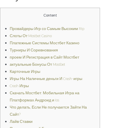
Content
Провайдеры Игр со Самым Высоким Rtp
Слоты От Mostbet Casino
Платежные Системы Мостбет Казино
Турниры И Соревнования
проем И Регистрация в Сайт Мостбет
актуальные Бонусы От Mostbet
Карточные Игры
Игры На Наличные деньги И Crash-игры
Crash Игры
Скачать Мостбет: Мобильная Игра на
Платформах Андроид и Ios
Что делать, Если Не получается Зайти На
Сайт?
Лайв Ставки