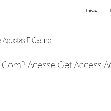
Inicio
e Apostas E Casino
t Com? Acesse Get Access A