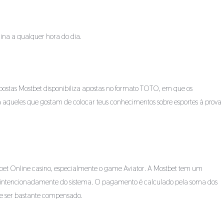
na a qualquer hora do dia.
apostas Mostbet disponibiliza apostas no formato TOTO, em que os
 aqueles que gostam de colocar teus conhecimentos sobre esportes à prova
tbet Online casino, especialmente o game Aviator. A Mostbet tem um
 intencionadamente do sistema. O pagamento é calculado pela soma dos
de ser bastante compensado.