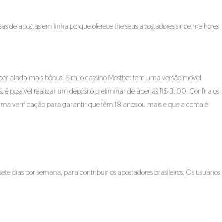
as de apostas em linha porque oferece the seus apostadores since melhores
ceber ainda mais bônus. Sim, o cassino Mostbet tem uma versão móvel,
é possível realizar um depósito preliminar de apenas R$ 3, 00. Confira os
uma verificação para garantir que têm 18 anos ou mais e que a conta é
ete dias por semana, para contribuir os apostadores brasileiros. Os usuários