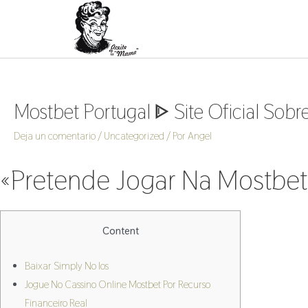
Mostbet Portugal ᐈ Site Oficial Sobr
Deja un comentario
/
Uncategorized
/ Por
Angel
«Pretende Jogar Na Mostbe
Content
Baixar Simply No Ios
Jogue No Cassino Online Mostbet Por Recurso
Financeiro Real