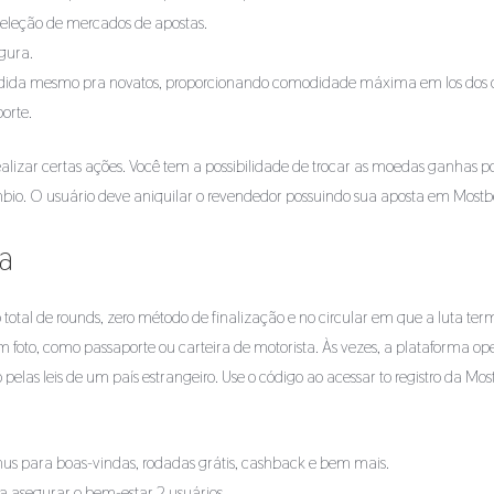
eleção de mercados de apostas.
gura.
edida mesmo pra novatos, proporcionando comodidade máxima em los dos os 
orte.
 realizar certas ações. Você tem a possibilidade de trocar as moedas ganh
âmbio. O usuário deve aniquilar o revendedor possuindo sua aposta em Mostb
a
total de rounds, zero método de finalização e no circular em que a luta ter
foto, como passaporte ou carteira de motorista. Às vezes, a plataforma oper
 pelas leis de um país estrangeiro. Use o código ao acessar to registro da M
ônus para boas-vindas, rodadas grátis, cashback e bem mais.
ra asegurar o bem-estar 2 usuários.