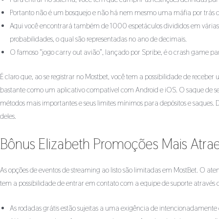
Portanto não é um bosquejo e não há nem mesmo uma máfia por trás d
Aqui você encontrará também de 1000 espetáculos divididos em várias ca
probabilidades, o qual são representadas no ano de decimais.
O famoso “jogo carry out avião”, lançado por Spribe, é o crash game p
É claro que, ao se registrar no Mostbet, você tem a possibilidade de rece
bastante como um aplicativo compatível com Android e iOS. O saque de seu
métodos mais importantes e seus limites mínimos para depósitos e saques. 
deles.
Bônus Elizabeth Promoções Mais Atra
As opções de eventos de streaming ao listo são limitadas em MostBet. O atend
tem a possibilidade de entrar em contato com a equipe de suporte através do
As rodadas grátis estão sujeitas a uma exigência de intencionadamente 