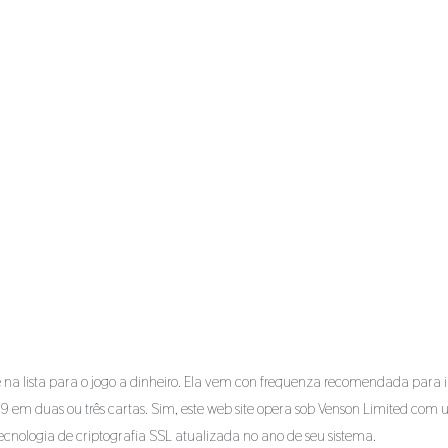
me na lista para o jogo a dinheiro. Ela vem con frequenza recomendada para
9 em duas ou três cartas. Sim, este web site opera sob Venson Limited com
ecnologia de criptografia SSL atualizada no ano de seu sistema.