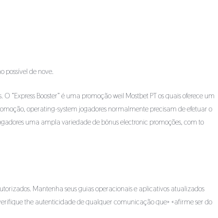
o possível de nove.
. O “Express Booster” é uma promoção weil Mostbet PT os quais oferece um
 promoção, operating-system jogadores normalmente precisam de efetuar o
 jogadores uma ampla variedade de bónus electronic promoções, com to
utorizados. Mantenha seus guias operacionais e aplicativos atualizados
verifique the autenticidade de qualquer comunicação que» «afirme ser do