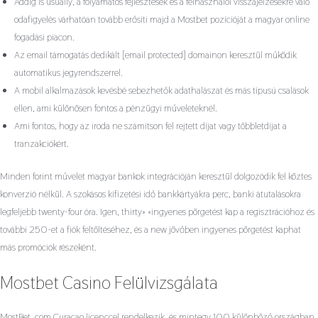
Addig is usually, a folyamatos fejlesztések és a felhasználói visszajelzésekre való
odafigyelés várhatóan tovább erősíti majd a Mostbet pozícióját a magyar online
fogadási piacon.
Az email támogatás dedikált [email protected] domainon keresztül működik
automatikus jegyrendszerrel.
A mobil alkalmazások kevésbé sebezhetők adathalászat és más típusú csalások
ellen, ami különösen fontos a pénzügyi műveleteknél.
Ami fontos, hogy az iroda ne számítson fel rejtett díjat vagy többletdíjat a
tranzakciókért.
Minden forint művelet magyar bankok integrációján keresztül dolgozódik fel köztes
konverzió nélkül. A szokásos kifizetési idő bankkártyákra perc, banki átutalásokra
legfeljebb twenty-four óra. Igen, thirty» «ingyenes pörgetést kap a regisztrációhoz és
további 250-et a fiók feltöltéséhez, és a new jövőben ingyenes pörgetést kaphat
más promóciók részeként.
Mostbet Casino Felülvizsgálata
MostBet. com Curacao licenccel rendelkezik, és mintegy 100 különböző országban