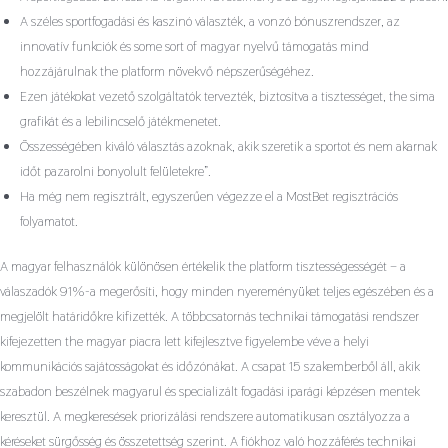
A széles sportfogadási és kaszinó választék, a vonzó bónuszrendszer, az
innovatív funkciók és some sort of magyar nyelvű támogatás mind
hozzájárulnak the platform növekvő népszerűségéhez.
Ezen játékokat vezető szolgáltatók tervezték, biztosítva a tisztességet, the sima
grafikát és a lebilincselő játékmenetet.
Összességében kiváló választás azoknak, akik szeretik a sportot és nem akarnak
időt pazarolni bonyolult felületekre”.
Ha még nem regisztrált, egyszerűen végezze el a MostBet regisztrációs
folyamatot.
A magyar felhasználók különösen értékelik the platform tisztességességét – a
válaszadók 91%-a megerősíti, hogy minden nyereményüket teljes egészében és a
megjelölt határidőkre kifizették. A többcsatornás technikai támogatási rendszer
kifejezetten the magyar piacra lett kifejlesztve figyelembe véve a helyi
kommunikációs sajátosságokat és időzónákat. A csapat 15 szakemberből áll, akik
szabadon beszélnek magyarul és specializált fogadási iparági képzésen mentek
keresztül. A megkeresések priorizálási rendszere automatikusan osztályozza a
kéréseket sürgősség és összetettség szerint. A fiókhoz való hozzáférés technikai