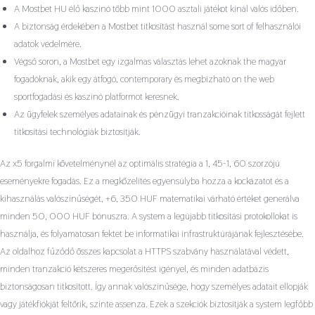
A Mostbet HU élő kaszinó több mint 1000 asztali játékot kínál valós időben.
A biztonság érdekében a Mostbet titkosítást használ some sort of felhasználói
adatok védelmére.
Végső soron, a Mostbet egy izgalmas választás lehet azoknak the magyar
fogadóknak, akik egy átfogó, contemporary és megbízható on the web
sportfogadási és kaszinó platformot keresnek.
Az ügyfelek személyes adatainak és pénzügyi tranzakcióinak titkosságát fejlett
titkosítási technológiák biztosítják.
Az x5 forgalmi követelménynél az optimális stratégia a 1, 45-1, 60 szorzójú
eseményekre fogadás. Ez a megközelítés egyensúlyba hozza a kockázatot és a
kihasználás valószínűségét, +6, 350 HUF matematikai várható értéket generálva
minden 50, 000 HUF bónuszra. A system a legújabb titkosítási protokollokat is
használja, és folyamatosan fektet be informatikai infrastruktúrájának fejlesztésébe.
Az oldalhoz fűződő összes kapcsolat a HTTPS szabvány használatával védett,
minden tranzakció kétszeres megerősítést igényel, és minden adatbázis
biztonságosan titkosított. Így annak valószínűsége, hogy személyes adatait ellopják
vagy játékfiókját feltörik, szinte assenza. Ezek a szekciók biztosítják a system legfőbb