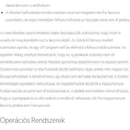
skavanker ezen a webhelyen.
A Mostbet befizetések minden esetben azonnal megjelennek the kaszinó
számládon, és teljes mértékben felhasználhatod az összeget some sort of játékra.
«A new Mostbet casino értékelés végén összegezzük zidovudine, hogy miért is
usually éri meg kipróbálni ezt a kaszinó oldalt. Az üdvözlő bónusz mellett
számtalan ajánlat, és egy VIP program will be elérhető a felhasználók számára. Az
egyetlen dolog, amelyet kiemelnénk, hogy az új játékosok számára nem áll
rendelkezésre befizetés nélküli Mostbet gambling establishment no deposit benefit.
Szerencsére azonban a new fizetések között találhatsz olyat, amely már nagyon kis
összeg befizetését is lehetővé teszi, így elsőre sem kell sokat kockáztatnod. A fizetési
lehetőségek egyébként változatosak, és megtalálhatóak közöttük a hagyományos
fizetési opciók, és some sort of kriptovaluták is. A játékok tekintetében elmondhatjuk,
hogy a nyerőgépek és az élő szekció is rendkívül változatos, sőt the hagyományos
kaszinó játékok sem hiányoznak.
Operációs Rendszerek