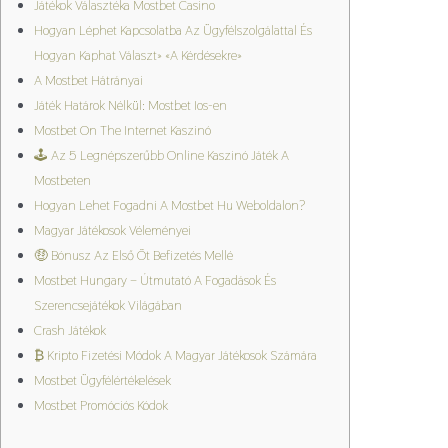
Játékok Választéka Mostbet Casino
Hogyan Léphet Kapcsolatba Az Ügyfélszolgálattal És
Hogyan Kaphat Választ» «A Kérdésekre»
A Mostbet Hátrányai
Játék Határok Nélkül: Mostbet Ios-en
Mostbet On The Internet Kaszinó
🕹️ Az 5 Legnépszerűbb Online Kaszinó Játék A
Mostbeten
Hogyan Lehet Fogadni A Mostbet Hu Weboldalon?
Magyar Játékosok Véleményei
🤑 Bónusz Az Első Öt Befizetés Mellé
Mostbet Hungary – Útmutató A Fogadások És
Szerencsejátékok Világában
Crash Játékok
₿ Kripto Fizetési Módok A Magyar Játékosok Számára
Mostbet Ügyfélértékelések
Mostbet Promóciós Kódok