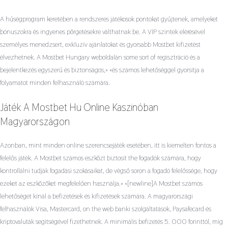
A hűségprogram keretében a rendszeres játékosok pontokat gyűjtenek, amelyeket
bónuszokra és ingyenes pörgetésekre válthatnak be. A VIP szintek elérésével
személyes menedzsert, exkluzív ajánlatokat és gyorsabb Mostbet kifizetést
élvezhetnek. A Mostbet Hungary weboldalán some sort of regisztráció és a
bejelentkezés egyszerű és biztonságos,» «és számos lehetőséggel gyorsítja a
folyamatot minden felhasználó számára.
Játék A Mostbet Hu Online Kaszinóban
Magyarországon
Azonban, mint minden online szerencsejáték esetében, itt is kiemelten fontos a
felelős játék. A Mostbet számos eszközt biztosít the fogadók számára, hogy
kontrollálni tudják fogadási szokásaikat, de végső soron a fogadó felelőssége, hogy
ezeket az eszközöket megfelelően használja.» «[newline]A Mostbet számos
lehetőséget kínál a befizetések és kifizetések számára. A magyarországi
felhasználók Visa, Mastercard, on the web banki szolgáltatások, Paysafecard és
kriptovaluták segítségével fizethetnek. A minimális befizetés 5. 000 forinttól, míg