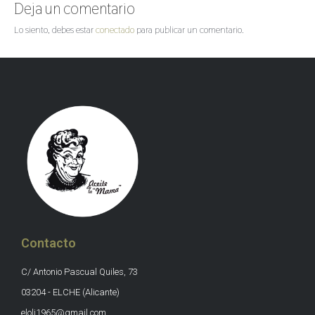
Deja un comentario
Lo siento, debes estar
conectado
para publicar un comentario.
Contacto
C/ Antonio Pascual Quiles, 73
03204 - ELCHE (Alicante)
eloli1965@gmail.com