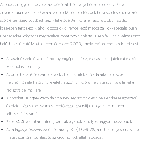
A rendszer figyelembe veszi az időzónát, hét napjait és korábbi aktivitást a
envergadura maximalizálására. A geolokációs lehetőségek helyi sporteseményekről
szóló értesítések fogadását teszik lehetővé. Amikor a felhasználó olyan stadion
közelében tartózkodik, ahol jó odds-okkal rendelkező meccs zajlik,» «speciális push
üzenet érkezik fogadás megtételére vonatkozó ajánlattal. Ezen felül az alkalmazáson
belül használható Mostbet promóciós kód 2025, amely további bónuszokat biztosít.
A kaszinó szekcióban számos nyerőgépet találsz, és klasszikus játékokat és élő
kaszinót is definitely.
Azon felhasználók számára, akik elfelejtik hitelesítő adataikat, a jelszó-
helyreállítás elérhető a “Elfelejtett jelszó” funkció, amely visszaállítja a linket a
regisztrált e-mailjére.
A Mostbet Hungary weboldalán a new regisztráció és a bejelentkezés egyszerű
és biztonságos,» «és számos lehetőséggel gyorsítja a folyamatot minden
felhasználó számára.
Ezek között azonban mindig vannak olyanok, amelyek nagyon népszerűek.
Az átlagos játékos-visszatérítési arány (RTP) 95-96%, ami biztosítja some sort of
magas szintű integritást és az eredmények átláthatóságát.