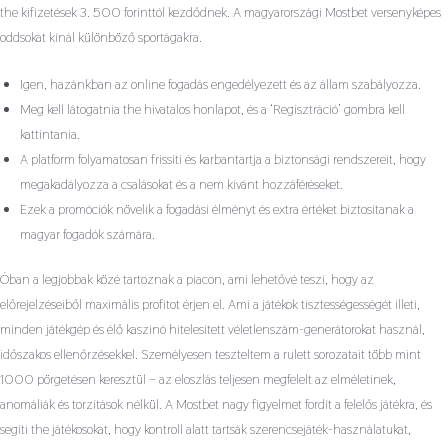
the kifizetések 3. 500 forinttól kezdődnek. A magyarországi Mostbet versenyképes
oddsokat kínál különböző sportágakra.
Igen, hazánkban az online fogadás engedélyezett és az állam szabályozza.
Meg kell látogatnia the hivatalos honlapot, és a ‘Regisztráció’ gombra kell
kattintania.
A platform folyamatosan frissíti és karbantartja a biztonsági rendszereit, hogy
megakadályozza a csalásokat és a nem kívánt hozzáféréseket.
Ezek a promóciók növelik a fogadási élményt és extra értéket biztosítanak a
magyar fogadók számára.
Óban a legjobbak közé tartoznak a piacon, ami lehetővé teszi, hogy az
előrejelzéseiből maximális profitot érjen el. Ami a játékok tisztességességét illeti,
minden játékgép és élő kaszinó hitelesített véletlenszám-generátorokat használ,
időszakos ellenőrzésekkel. Személyesen teszteltem a rulett sorozatait több mint
1000 pörgetésen keresztül – az eloszlás teljesen megfelelt az elméletinek,
anomáliák és torzítások nélkül. A Mostbet nagy figyelmet fordít a felelős játékra, és
segíti the játékosokat, hogy kontroll alatt tartsák szerencsejáték-használatukat,