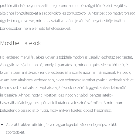
problémáit első helyen kezelik, majd some sort of pénzügyi kérdéseket, végül az
általános konzultációkat a szabályokról és bónuszokról. A Mostbet app magyarország
úgy lett megtervezve, mint az asztali verzió teljes értékű helyettesítője további,
böngészőben nem elérhető lehetőségekkel.
Mostbet Játékok
Ha kérdésed merül fel, akkor ugyanis többféle módon is usually kaphatsz segítséget.
Az egyik az élő chat opció, amely folyamatosan, minden quick sleep elérhető, és
folyamatosan a játékosok rendelkezésére áll a szinte azonnali válaszaival. Ha pedig
valamilyen általános kérdésed van, akkor érdemes a Mostbet gyakori kérdések oldalát
felkeresned, ahol választ kaphatsz a játékosok részéről leggyakrabban felmerülő
kérdésekre. Ahhoz, hogy a Mostbet kaszinóban a valódi pénzes játékok
használhatóak legyenek, pénzt kell utalnod a kaszinó számlára. A minimum
befizetendő összeg attól függ, hogy milyen fizetési opciót használsz.
Az alábbiakban áttekintjük a magyar fogadók körében legnépszerűbb
sportágakat.