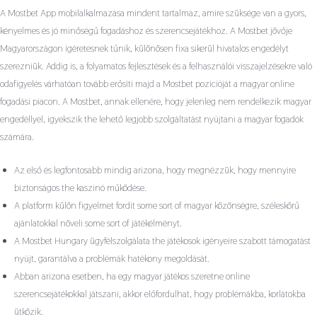
A Mostbet App mobilalkalmazása mindent tartalmaz, amire szüksége van a gyors,
kényelmes és jó minőségű fogadáshoz és szerencsejátékhoz. A Mostbet jövője
Magyarországon ígéretesnek tűnik, különösen fixa sikerül hivatalos engedélyt
szerezniük. Addig is, a folyamatos fejlesztések és a felhasználói visszajelzésekre való
odafigyelés várhatóan tovább erősíti majd a Mostbet pozícióját a magyar online
fogadási piacon. A Mostbet, annak ellenére, hogy jelenleg nem rendelkezik magyar
engedéllyel, igyekszik the lehető legjobb szolgáltatást nyújtani a magyar fogadók
számára.
Az első és legfontosabb mindig arizona, hogy megnézzük, hogy mennyire
biztonságos the kaszinó működése.
A platform külön figyelmet fordít some sort of magyar közönségre, széleskörű
ajánlatokkal növeli some sort of játékélményt.
A Mostbet Hungary ügyfélszolgálata the játékosok igényeire szabott támogatást
nyújt, garantálva a problémák hatékony megoldását.
Abban arizona esetben, ha egy magyar játékos szeretne online
szerencsejátékokkal játszani, akkor előfordulhat, hogy problémákba, korlátokba
ütközik.