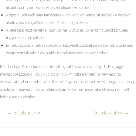
aktuális pontszám és játékhelyzet alapján változnak.
A specializált technikai támogatás külön vonalon keresztül működik a weboldal,
alkalmazások és játékok problémáinak megoldására.
A játékosok részt vehetnek cash game, Sit&Go és Spins formátumokban, akár
ingyenes versenyeken is.
Ennek a szolgálatnak az operátorai kibővített jogokkal rendelkeznek problémák
diagnosztizálásához és további naplók kéréshez az elemzéshez.
Minden fogadásnak tartalmaznia kell legalább several eseményt 1, 4-es (vagy
magasabb) szorzóval. Az aktuális ajánlatok mindig elérhetők a new kaszinó
weboldalának bónuszok lapján. Továbbá figyelembe kell vennetek, hogy a biztonság
érdekében nagykorú magyar állampolgárnak kell lennietek, akinek még nem volt
fiókja ezen az oldalon.
←
Entrada anterior
Entrada siguiente
→