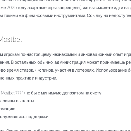
Ф же 2025 году азартные игры запрещены), же вы сможете идти на
зы такими же финансовыми инструментами. Ссылку на недоступно
ostbet
им игрокам по-настоящему незнакомый и инновационный опыт игры
ения. В остальных обычно, администрация может принимаешь реш
 «во время ставок, » «спинов, участия в лотереях. Использовани
ненных практик и индустрии.
Mostbet 777″ «не бы с минимуме депозитом на счету.
оловины выплаты.
ормацию.
дослужившись поддержки.
зит. Дополнительный подарила начислят за качестве промокода 