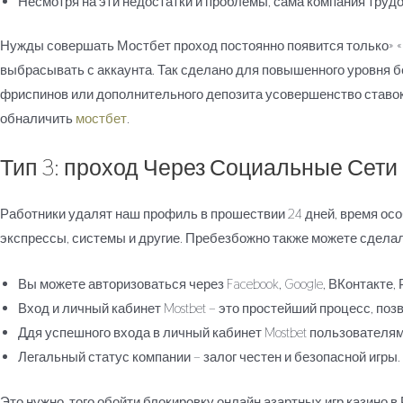
Несмотря на эти недостатки и проблемы, сама компания трудо
Нужды совершать Мостбет проход постоянно появится только» «
выбрасывать с аккаунта. Так сделано для повышенного уровня б
фриспинов или дополнительного депозита усовершенство ставок 
обналичить
мостбет
.
Тип 3: проход Через Социальные Сети
Работники удалят наш профиль в прошествии 24 дней, время осо
экспрессы, системы и другие. Пребезбожно также можете сделал
Вы можете авторизоваться через Facebook, Google, ВКонтакте,
Вход и личный кабинет Mostbet – это простейший процесс, по
Ддя успешного входа в личный кабинет Mostbet пользователя
Легальный статус компании – залог честен и безопасной игры.
Это нужно, того обойти блокировку онлайн азартных игр казино 