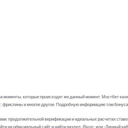
и на моменты, которые происходят же данный момент. Мостбет к
т, фриспины и многое другое. Подробную информацию том бонусах
тами, продолжительной верификации и идеальных расчетах ставо
йти на официальный сайт и найти раздел «Вход» или «Личный каб