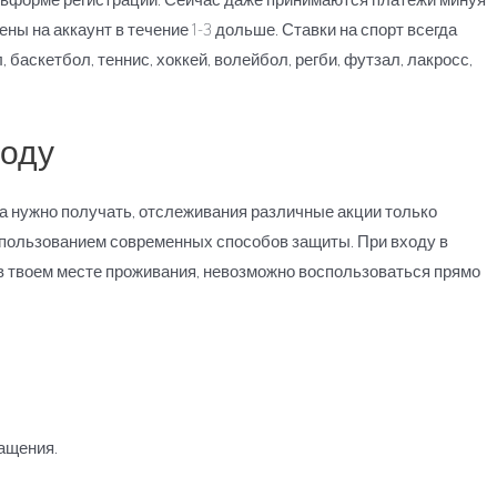
ены на аккаунт в течение 1-3 дольше. Ставки на спорт всегда
баскетбол, теннис, хоккей, волейбол, регби, футзал, лакросс,
ходу
а нужно получать, отслеживания различные акции только
спользованием современных способов защиты. При входу в
 в твоем месте проживания, невозможно воспользоваться прямо
ращения.