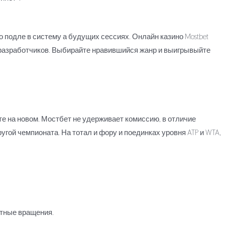
о подле в систему а будущих сессиях. Онлайн казино Mostbet
 разработчиков. Выбирайте нравившийся жанр и выигрывыйте
е на новом. Мостбет не удерживает комиссию, в отличие
гой чемпионата. На тотал и фору и поединках уровня ATP и WTA,
тные вращения.