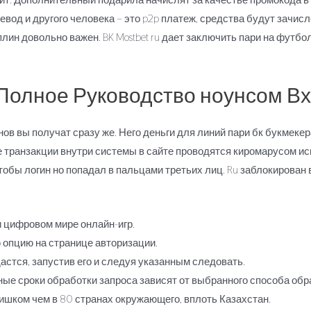
евод и другого человека – это p2p платеж, средства будут зачисл
 довольно важен. BK Mostbet ru дает заключить пари на футбол, 
: Полное Руководство ноунсом В
 вы получат сразу же. Него деньги для линий пари бк букмекер
е транзакции внутри системы в сайте проводятся киромарусом и
обы логин но попадал в пальцами третьих лиц. Ru заблокирован
и цифровом мире онлайн-игр.
опцию на странице авторизации.
стся, запустив его и следуя указанным следовать.
ные сроки обработки запроса зависят от выбранного способа об
шком чем в 80 странах окружающего, вплоть Казахстан.