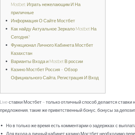
Mostbet: Играть нежелающим И На
приличные
Информация О Сайте Мостбет
Как найду Актуальное Зеркало Mostbet На
Сегодня?
Функционал Личного Кабинета Мостбет
Казахстан
Варианты Входа и Mostbet В россии
Казино Мостбет Россия – Обзор
Официального Сайта, Регистрация И Вход
Live-ставки Мостбет – только отличный способ делается ставк
предложения, такие же приветственный бонус, бонусы за депози
Но в только же время есть комментарии о задержках с выпла
Для входа а личный кабинет казино Мостбет необходимо пере