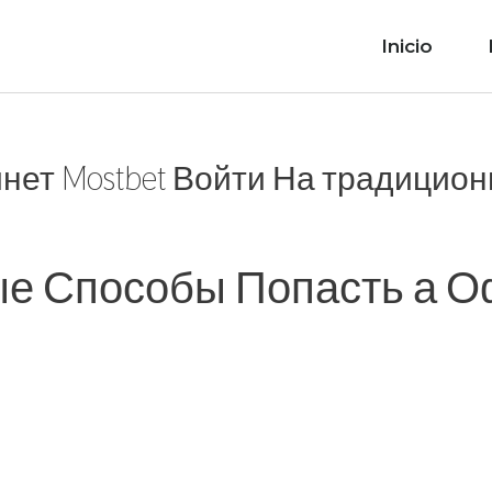
Inicio
инет Mostbet Войти На традици
ые Способы Попасть а 