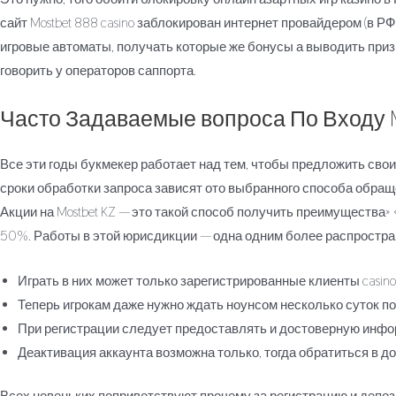
сайт Mostbet 888 casino заблокирован интернет провайдером (в Р
игровые автоматы, получать которые же бонусы а выводить при
говорить у операторов саппорта.
Часто Задаваемые вопроса По Входу M
Все эти годы букмекер работает над тем, чтобы предложить сво
сроки обработки запроса зависят ото выбранного способа обращ
Акции на Mostbet KZ — это такой способ получить преимущества»
50%. Работы в этой юрисдикции — одна одним более распростра
Играть в них может только зарегистрированные клиенты casino 
Теперь игрокам даже нужно ждать ноунсом несколько суток п
При регистрации следует предоставлять и достоверную инф
Деактивация аккаунта возможна только, тогда обратиться в 
Всех новеньких поприветствуют прочему за регистрацию и депо