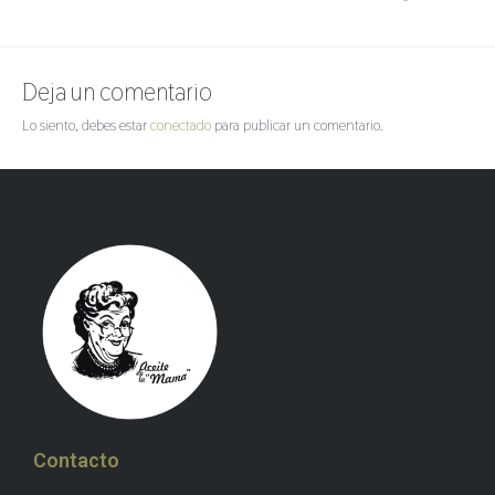
Deja un comentario
Lo siento, debes estar
conectado
para publicar un comentario.
Contacto