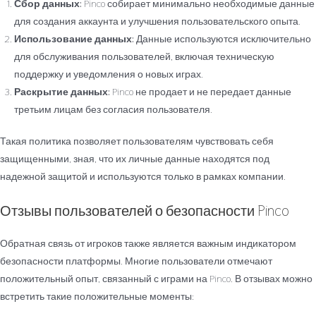
Сбор данных:
Pinco собирает минимально необходимые данные
для создания аккаунта и улучшения пользовательского опыта.
Использование данных:
Данные используются исключительно
для обслуживания пользователей, включая техническую
поддержку и уведомления о новых играх.
Раскрытие данных:
Pinco не продает и не передает данные
третьим лицам без согласия пользователя.
Такая политика позволяет пользователям чувствовать себя
защищенными, зная, что их личные данные находятся под
надежной защитой и используются только в рамках компании.
Отзывы пользователей о безопасности Pinco
Обратная связь от игроков также является важным индикатором
безопасности платформы. Многие пользователи отмечают
положительный опыт, связанный с играми на Pinco. В отзывах можно
встретить такие положительные моменты: