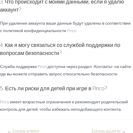
3. Что происходит с моими данными, если я удалю
аккаунт?
При удалении аккаунта ваши данные будут удалены в соответствии
с политикой конфиденциальности Pinco.
4. Как я могу связаться со службой поддержки по
вопросам безопасности?
Служба поддержки Pinco доступна через раздел «Контакты» на сайте,
где вы можете отправить запрос относительно безопасности.
5. Есть ли риски для детей при игре в Pinco?
Pinco имеет возрастные ограничения и рекомендует родительский
контроль для детей, чтобы избежать неподобающего контента.
←
Entrada anterior
Entrada siguiente
→