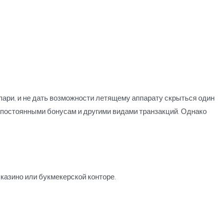
ари, и не дать возможности летящему аппарату скрыться один
 постоянными бонусам и другими видами транзакций. Однако
казино или букмекерской конторе.