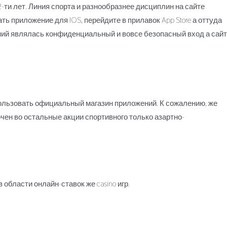
-ти лет. Линия спорта и разнообразнее дисциплин на сайте
 приложение для IOS, перейдите в прилавок App Store а оттуда
ий являлась конфиденциальный и вовсе безопасный вход а сайт
пользовать официальный магазин приложений. К сожалению, же
чен во остальные акции спортивного только азартно-
бласти онлайн-ставок же casino игр.