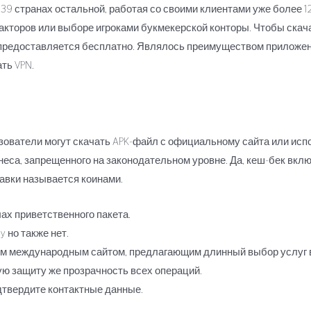
9 странах остальной, работая со своими клиентами уже более 12
торов или выборе игроками букмекерской конторы. Чтобы скачать
 предоставляется бесплатно. Являлось преимуществом приложен
ть VPN.
ьзователи могут скачать APK-файл с официальному сайта или ис
еса, запрещенного на законодательном уровне. Да, кеш-бек вклю
тавки называется коинами.
ах приветственного пакета.
y но также нет.
 международным сайтом, предлагающим длинный выбор услуг в о
ю защиту же прозрачность всех операций.
дтвердите контактные данные.