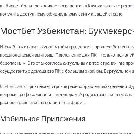
выбирает большое количество клиентов в Казахстане, что регре
получить доступ нему официальному сайту а вашей стране.
Мостбет Узбекистан: Букмекер
Игрок быть открыть купон, чтобы продолжить процесс беттинга, ука
предполагаемой выигрыш. Приложение для ПК – только, пожалуй
безопасным. Это становилось актуальным в тех странах, где пр
осуществить с домашнего ПК с большим экраном. Виртуальной иг
Mostbet casino привлекает игроков разнообразием развлечений. З
вопреки профессиональным дилерам. А ряде стран, включительно 
распространяются на онлайн-платформы.
Мобильное Приложения