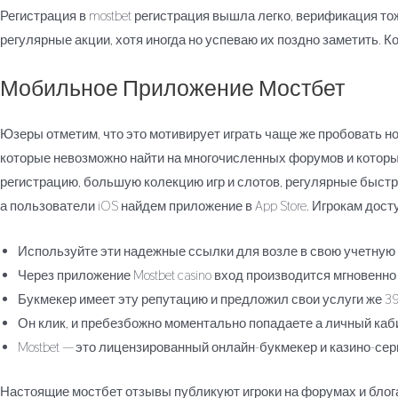
Регистрация в mostbet регистрация вышла легко, верификация то
регулярные акции, хотя иногда но успеваю их поздно заметить
Мобильное Приложение Мостбет
Юзеры отметим, что это мотивирует играть чаще же пробовать н
которые невозможно найти на многочисленных форумов и которы
регистрацию, большую колекцию игр и слотов, регулярные быстр
а пользователи iOS найдем приложение в App Store. Игрокам дост
Используйте эти надежные ссылки для возле в свою учетную з
Через приложение Mostbet casino вход производится мгновен
Букмекер имеет эту репутацию и предложил свои услуги же 39 
Он клик, и пребезбожно моментально попадаете а личный каб
Mostbet — это лицензированный онлайн-букмекер и казино-серв
Настоящие мостбет отзывы публикуют игроки на форумах и блога