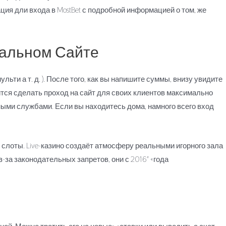
ия дли входа в MostBet с подробной информацией о том, же
иальном Сайте
льти а т. д. ). После того, как вы напишите суммы, внизу увидите
тся сделать проход на сайт для своих клиентов максимально
ными службами. Если вы находитесь дома, намного всего вход
е слоты. Live-казино создаёт атмосферу реальными игорного зала
за законодательных запретов, они с 2016″ «года