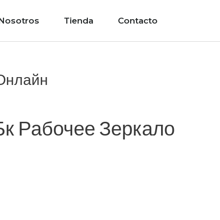
Nosotros
Tienda
Contacto
 Онлайн
Бк Рабочее Зеркало