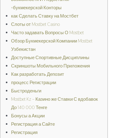
«букмекерской Конторы
как Сделать Ставку на Мостбет
Слоты от Mostbet Casino
Часто задавать Вопросы О Mostbet
Обзор Букмекерской Компании Mostbet
Узбекистан
Доступные Спортивные Дисциплины
Скриншоты Мобильного Приложения
Как разработать Депозит
процесс Регистрации
Быстроденьги
Mostbet Kz – Казино же Ставки С вдобавок
До 140 000 Тенге
Бонусы а Акции
Регистрация а Сайте
Регистрация