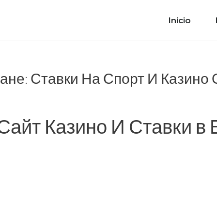
Inicio
ане: Ставки На Спорт И Казино
айт Казино И Ставки в 