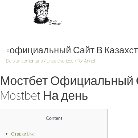
«официальный Сайт В Казахст
Deja un comentario
/
Uncategorized
/ Por
Angel
Мостбет Официальный С
Mostbet На день
Content
Ставки Live