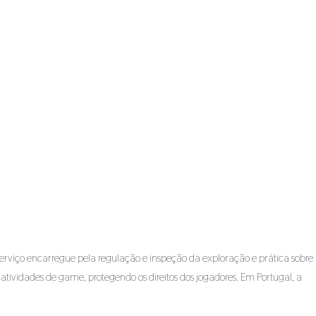
rviço encarregue pela regulação e inspeção da exploração e prática sobre
 atividades de game, protegendo os direitos dos jogadores. Em Portugal, a