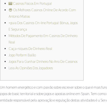
🎰 Casinos Físicos Em Portugal
😎 Os Melhores Casinos Online De Acordo Com
Antonio Matias
«guia Dos Casinos On-line Portugal: Bónus, Jogos
E Segurança
Métodos De Pagamento Em Casinos De Dinheiro
Real
Caça-níqueis De Dinheiro Real
Jogo Perform Balão
Jogos Para Ganhar Dinheiro No Ano De Cassinos
Leia As Opiniões Dos Jogadores
Um homem energético e com paixão sobre escrever sobre o que é mais funda
jogos de basic territorial e sobre jogos e apostas online em Spain. Tem com
entidade responsável pela aprovação e regulação destas atividades é u Servi