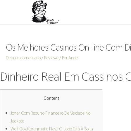
Os Melhores Casinos On-line Com Di
Deja un comentario
/
Reviewe
/ Por
Angel
Dinheiro Real Em Cassinos 
Content
Jogar Com Recurso Financeiro De Verdade No
Jackpot
Wolf Gold (pragmatic Play): O Lobo Está À Solta