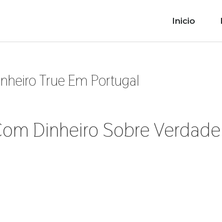
Inicio
nheiro True Em Portugal
Com Dinheiro Sobre Verdade