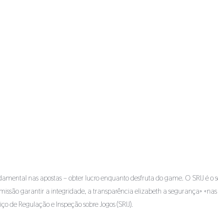
mental nas apostas – obter lucro enquanto desfruta do game. O SRIJ é o se
o missão garantir a integridade, a transparência elizabeth a segurança» «nas
ço de Regulação e Inspeção sobre Jogos (SRIJ).