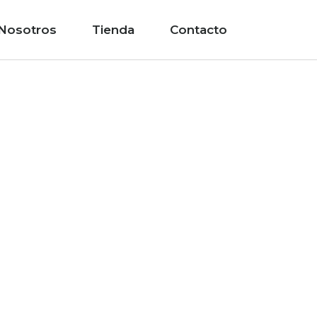
Nosotros
Tienda
Contacto