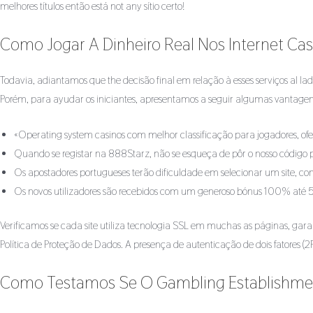
melhores títulos então está not any sítio certo!
Como Jogar A Dinheiro Real Nos Internet Cas
Todavia, adiantamos que the decisão final em relação à esses serviços al la
Porém, para ayudar os iniciantes, apresentamos a seguir algumas vantagens
«Operating system casinos com melhor classificação para jogadores, ofe
Quando se registar na 888Starz, não se esqueça de pôr o nosso códi
Os apostadores portugueses terão dificuldade em selecionar um site, co
Os novos utilizadores são recebidos com um generoso bónus 100% até 5
Verificamos se cada site utiliza tecnologia SSL em muchas as páginas, garan
Política de Proteção de Dados. A presença de autenticação de dois fatores 
Como Testamos Se O Gambling Establishmen