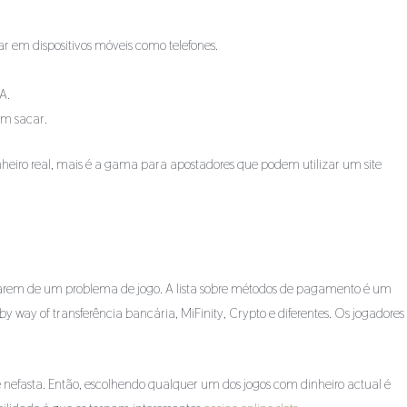
ar em dispositivos móveis como telefones.
A.
am sacar.
dinheiro real, mais é a gama para apostadores que podem utilizar um site
peitarem de um problema de jogo. A lista sobre métodos de pagamento é um
y way of transferência bancária, MiFinity, Crypto e diferentes. Os jogadores
fasta. Então, escolhendo qualquer um dos jogos com dinheiro actual é