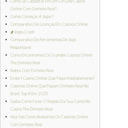
Como Se Cadastrar Em Um On Line Casino
Online Com Dinheiro Real?
Como Começar A Jogar?
Comparativo De Licenças Em Casinos Online
🌶 Jogos Crash
Comparativo De Ferramentas De Jogo
Responsável
Como Encontramos Os Grandes Casinos Online
The Dinheiro Real
Roleta Com Dinheiro Real
Existe 1 Casino Online Que Paga Imediatamente?
Cassinos Online Que Pagam Dinheiro Real No
Brasil: Top 8 Em 2025
Saiba Como Fazer O Registo Da Sua Conta No
Casino The Dinheiro Real
Veja Tais Como Avaliamos Os Cassinos Online
Com Dinheiro Real