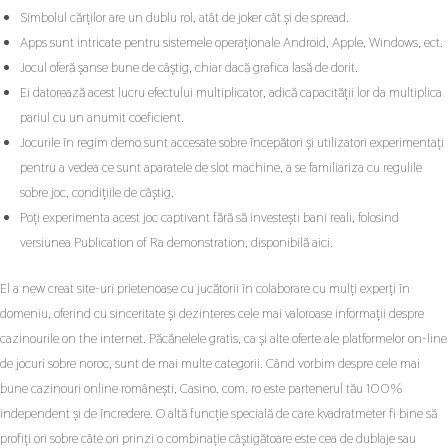
Simbolul cărților are un dublu rol, atât de joker cât și de spread.
Apps sunt intricate pentru sistemele operaționale Android, Apple, Windows, ect.
Jocul oferă șanse bune de câștig, chiar dacă grafica lasă de dorit.
Ei datorează acest lucru efectului multiplicator, adică capacității lor da multiplica
pariul cu un anumit coeficient.
Jocurile în regim demo sunt accesate sobre începători și utilizatori experimentați
pentru a vedea ce sunt aparatele de slot machine, a se familiariza cu regulile
sobre joc, condițiile de câștig.
Poți experimenta acest joc captivant fără să investești bani reali, folosind
versiunea Publication of Ra demonstration, disponibilă aici.
El a new creat site-uri prietenoase cu jucătorii în colaborare cu mulți experți în
domeniu, oferind cu sinceritate și dezinteres cele mai valoroase informații despre
cazinourile on the internet. Păcănelele gratis, ca și alte oferte ale platformelor on-line
de jocuri sobre noroc, sunt de mai multe categorii. Când vorbim despre cele mai
bune cazinouri online românești, Casino. com. ro este partenerul tău 100%
independent și de încredere. O altă funcție specială de care kvadratmeter fi bine să
profiți ori sobre câte ori prinzi o combinație câștigătoare este cea de dublaje sau