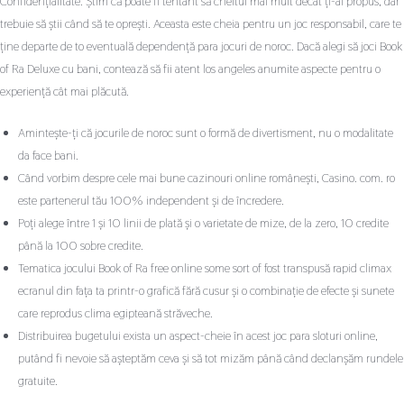
Confidențialitate. Știm că poate fi tentant să cheltui mai mult decât ți-ai propus, dar
trebuie să știi când să te oprești. Aceasta este cheia pentru un joc responsabil, care te
ține departe de to eventuală dependență para jocuri de noroc. Dacă alegi să joci Book
of Ra Deluxe cu bani, contează să fii atent los angeles anumite aspecte pentru o
experiență cât mai plăcută.
Amintește-ți că jocurile de noroc sunt o formă de divertisment, nu o modalitate
da face bani.
Când vorbim despre cele mai bune cazinouri online românești, Casino. com. ro
este partenerul tău 100% independent și de încredere.
Poți alege între 1 și 10 linii de plată și o varietate de mize, de la zero, 10 credite
până la 100 sobre credite.
Tematica jocului Book of Ra free online some sort of fost transpusă rapid climax
ecranul din fața ta printr-o grafică fără cusur și o combinație de efecte și sunete
care reprodus clima egipteană străveche.
Distribuirea bugetului exista un aspect-cheie în acest joc para sloturi online,
putând fi nevoie să așteptăm ceva și să tot mizăm până când declanșăm rundele
gratuite.