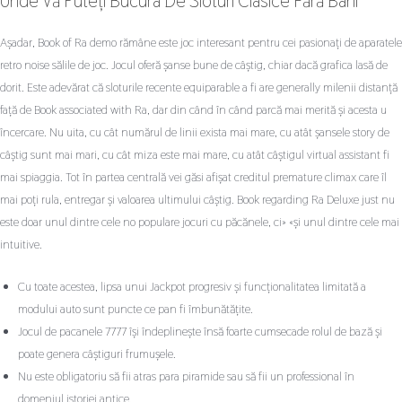
Unde Vă Puteți Bucura De Sloturi Clasice Fără Bani
Așadar, Book of Ra demo rămâne este joc interesant pentru cei pasionați de aparatele
retro noise sălile de joc. Jocul oferă șanse bune de câștig, chiar dacă grafica lasă de
dorit. Este adevărat că sloturile recente equiparable a fi are generally milenii distanță
față de Book associated with Ra, dar din când în când parcă mai merită și acesta u
încercare. Nu uita, cu cât numărul de linii exista mai mare, cu atât șansele story de
câștig sunt mai mari, cu cât miza este mai mare, cu atât câștigul virtual assistant fi
mai spiaggia. Tot în partea centrală vei găsi afișat creditul premature climax care îl
mai poți rula, entregar și valoarea ultimului câștig. Book regarding Ra Deluxe just nu
este doar unul dintre cele no populare jocuri cu păcănele, ci» «și unul dintre cele mai
intuitive.
Cu toate acestea, lipsa unui Jackpot progresiv și funcționalitatea limitată a
modului auto sunt puncte ce pan fi îmbunătățite.
Jocul de pacanele 7777 își îndeplinește însă foarte cumsecade rolul de bază și
poate genera câștiguri frumușele.
Nu este obligatoriu să fii atras para piramide sau să fii un professional în
domeniul istoriei antice.