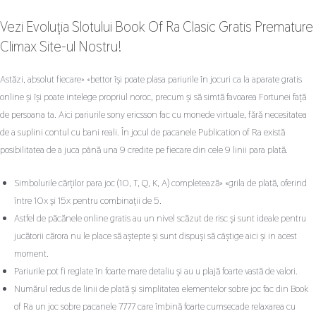
Vezi Evoluția Slotului Book Of Ra Clasic Gratis Premature
Climax Site-ul Nostru!
Astăzi, absolut fiecare» «bettor își poate plasa pariurile în jocuri ca la aparate gratis
online și își poate intelege propriul noroc, precum și să simtă favoarea Fortunei față
de persoana ta. Aici pariurile sony ericsson fac cu monede virtuale, fără necesitatea
de a suplini contul cu bani reali. În jocul de pacanele Publication of Ra există
posibilitatea de a juca până una 9 credite pe fiecare din cele 9 linii para plată.
Simbolurile cărților para joc (10, T, Q, K, A) completează» «grila de plată, oferind
între 10x și 15x pentru combinații de 5.
Astfel de păcănele online gratis au un nivel scăzut de risc și sunt ideale pentru
jucătorii cărora nu le place să aștepte și sunt dispuși să câștige aici și in acest
moment.
Pariurile pot fi reglate în foarte mare detaliu și au u plajă foarte vastă de valori.
Numărul redus de linii de plată și simplitatea elementelor sobre joc fac din Book
of Ra un joc sobre pacanele 7777 care îmbină foarte cumsecade relaxarea cu