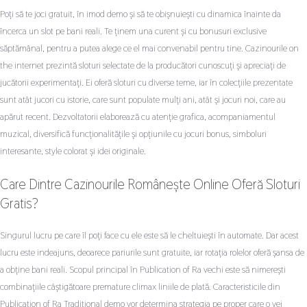
Poți să te joci gratuit, în imod demo și să te obișnuiești cu dinamica înainte da
încerca un slot pe bani reali. Te ținem una curent și cu bonusuri exclusive
săptămânal, pentru a putea alege ce el mai convenabil pentru tine. Cazinourile on
the internet prezintă sloturi selectate de la producători cunoscuți și apreciați de
jucătorii experimentați. Ei oferă sloturi cu diverse teme, iar în colecțiile prezentate
sunt atât jucori cu istorie, care sunt populate mulți ani, atât și jocuri noi, care au
apărut recent. Dezvoltatorii elaborează cu atenție grafica, acompaniamentul
muzical, diversifică funcționalitățile și opțiunile cu jocuri bonus, simboluri
interesante, style colorat și idei originale.
Care Dintre Cazinourile Românește Online Oferă Sloturi
Gratis?
Singurul lucru pe care îl poți face cu ele este să le cheltuiești în automate. Dar acest
lucru este indeajuns, deoarece pariurile sunt gratuite, iar rotația rolelor oferă șansa de
a obține bani reali. Scopul principal în Publication of Ra vechi este să nimerești
combinațiile câștigătoare premature climax liniile de plată. Caracteristicile din
Publication of Ra Traditional demo vor determina strategia pe proper care o vei