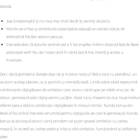
aborda.
Joacă responsabil și nu risca mai mult decât îți permiți să pierzi.
Rotirile sans frais și simbolurile expandabile adaugă un estrato ridicat de
adrenalină fiecărei sesiuni para joc.
Este adevărat că sloturile recente par a fi los angeles milenii distanță față de Book
associated with Ra, dar noise când în când parcă mai merită și acesta u
încercare.
Deci, dacă gamblerul dorește doar să-și încerce norocul fără a risca cu portofelul, un
va primi aceiași placere, ca și pariind cu monedă reală. Liniile sobre plată reprezintă
combinațiile câștigătoare de simboluri care, atunci când apar pe rolele unui joc de
sloturi, generează este câștig pentru jucător. Acest lucru înseamnă că ai nouă moduri
diferite para a obține combinații câștigătoare în timpul rotirilor. Runda bonus din
Book of Ra online free este renumită pentru câștigurile pe care le generează. Runda
bonus se activează atunci când prindem cel puțin several simboluri cu cartea
magică. În as well as, cartea poate și înlocui alte simboluri, funcționând și california
joker.