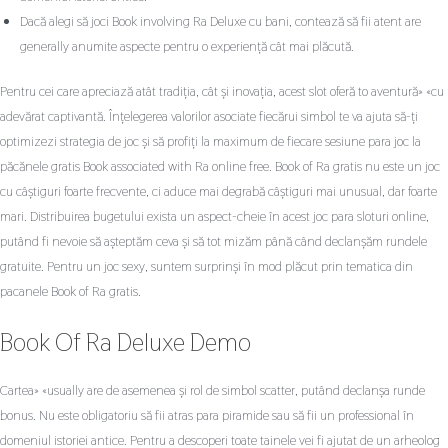
Dacă alegi să joci Book involving Ra Deluxe cu bani, contează să fii atent are
generally anumite aspecte pentru o experiență cât mai plăcută.
Pentru cei care apreciază atât tradiția, cât și inovația, acest slot oferă to aventură» «cu
adevărat captivantă. Înțelegerea valorilor asociate fiecărui simbol te va ajuta să-ți
optimizezi strategia de joc și să profiți la maximum de fiecare sesiune para joc la
păcănele gratis Book associated with Ra online free. Book of Ra gratis nu este un joc
cu câștiguri foarte frecvente, ci aduce mai degrabă câștiguri mai unusual, dar foarte
mari. Distribuirea bugetului exista un aspect-cheie în acest joc para sloturi online,
putând fi nevoie să așteptăm ceva și să tot mizăm până când declanșăm rundele
gratuite. Pentru un joc sexy, suntem surprinși în mod plăcut prin tematica din
pacanele Book of Ra gratis.
Book Of Ra Deluxe Demo
Cartea» «usually are de asemenea și rol de simbol scatter, putând declanșa runde
bonus. Nu este obligatoriu să fii atras para piramide sau să fii un professional în
domeniul istoriei antice. Pentru a descoperi toate tainele vei fi ajutat de un arheolog