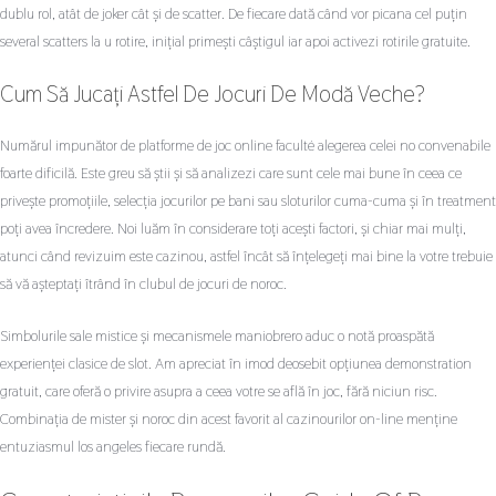
dublu rol, atât de joker cât și de scatter. De fiecare dată când vor picana cel puțin
several scatters la u rotire, inițial primești câștigul iar apoi activezi rotirile gratuite.
Cum Să Jucați Astfel De Jocuri De Modă Veche?
Numărul impunător de platforme de joc online faculté alegerea celei no convenabile
foarte dificilă. Este greu să știi și să analizezi care sunt cele mai bune în ceea ce
privește promoțiile, selecția jocurilor pe bani sau sloturilor cuma-cuma și în treatment
poți avea încredere. Noi luăm în considerare toți acești factori, și chiar mai mulți,
atunci când revizuim este cazinou, astfel încât să înțelegeți mai bine la votre trebuie
să vă așteptați îtrând în clubul de jocuri de noroc.
Simbolurile sale mistice și mecanismele maniobrero aduc o notă proaspătă
experienței clasice de slot. Am apreciat în imod deosebit opțiunea demonstration
gratuit, care oferă o privire asupra a ceea votre se află în joc, fără niciun risc.
Combinația de mister și noroc din acest favorit al cazinourilor on-line menține
entuziasmul los angeles fiecare rundă.