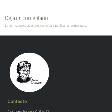
Deja un comentario
Lo siento, debes estar
conectado
para publicar un comentario.
Contacto
C/ Antonio Pascual Quiles, 73