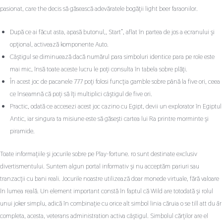
pasionat, care the decis să găsească adevăratele bogății light beer faraonilor.
După ce ai făcut asta, apasă butonul,, Start”, aflat în partea de jos a ecranului și
opțional, activează komponente Auto.
Câștigul se diminuează dacă numărul para simboluri identice para pe role este
mai mic, însă toate aceste lucru le poți consulta în tabela sobre plăți.
În acest joc de pacanele 777 poți folosi funcția gamble sobre până la five ori, ceea
ce înseamnă că poți să îți multiplici câștigul de five ori.
Practic, odată ce accesezi acest joc cazino cu Egipt, devii un explorator în Egiptul
Antic, iar singura ta misiune este să găsești cartea lui Ra printre morminte și
piramide.
Toate informațiile și jocurile sobre pe Play-fortune. ro sunt destinate exclusiv
divertismentului. Suntem algun portal informativ și nu acceptăm pariuri sau
tranzacții cu bani reali. Jocurile noastre utilizează doar monede virtuale, fără valoare
în lumea reală. Un element important constă în faptul că Wild are totodată și rolul
unui joker simplu, adică în combinație cu orice alt simbol linia căruia o se till att du är
completa, acesta, veterans administration activa câștigul. Simbolul cărților are el