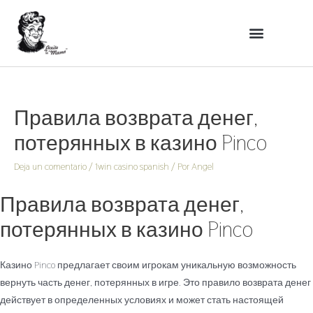
Правила возврата денег,
потерянных в казино Pinco
Deja un comentario
/
1win casino spanish
/ Por
Angel
Правила возврата денег,
потерянных в казино Pinco
Казино Pinco предлагает своим игрокам уникальную возможность
вернуть часть денег, потерянных в игре. Это правило возврата денег
действует в определенных условиях и может стать настоящей