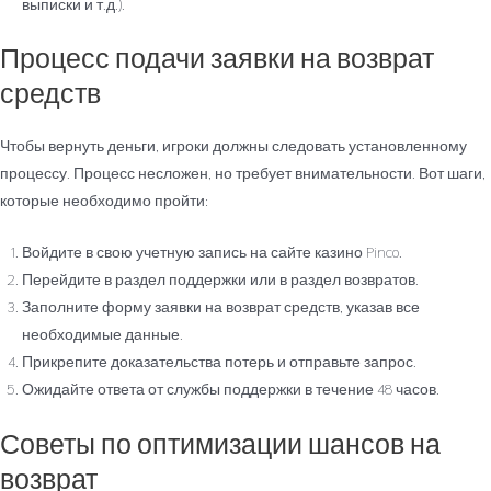
выписки и т.д.).
Процесс подачи заявки на возврат
средств
Чтобы вернуть деньги, игроки должны следовать установленному
процессу. Процесс несложен, но требует внимательности. Вот шаги,
которые необходимо пройти:
Войдите в свою учетную запись на сайте казино Pinco.
Перейдите в раздел поддержки или в раздел возвратов.
Заполните форму заявки на возврат средств, указав все
необходимые данные.
Прикрепите доказательства потерь и отправьте запрос.
Ожидайте ответа от службы поддержки в течение 48 часов.
Советы по оптимизации шансов на
возврат