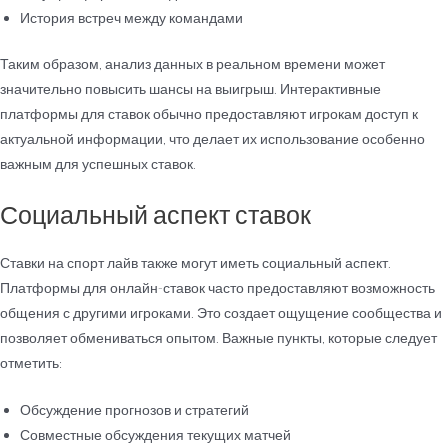
История встреч между командами
Таким образом, анализ данных в реальном времени может
значительно повысить шансы на выигрыш. Интерактивные
платформы для ставок обычно предоставляют игрокам доступ к
актуальной информации, что делает их использование особенно
важным для успешных ставок.
Социальный аспект ставок
Ставки на спорт лайв также могут иметь социальный аспект.
Платформы для онлайн-ставок часто предоставляют возможность
общения с другими игроками. Это создает ощущение сообщества и
позволяет обмениваться опытом. Важные пункты, которые следует
отметить:
Обсуждение прогнозов и стратегий
Совместные обсуждения текущих матчей