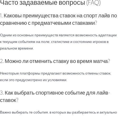
Часто задаваемые вопросы (FAQ)
1. Каковы преимущества ставок на спорт лайв по
сравнению с предматчевыми ставками?
Одним из основных преимуществ является возможность адаптации
к текущим событиям на поле, статистике и состоянию игроков в
реальном времени.
2. Можно ли отменить ставку во время матча?
Некоторые платформы предлагают возможность отмены ставок,
если это предусмотрено их условиями.
3. Как выбрать спортивное событие для лайв-
ставок?
Важно выбирать те события, в которых вы разбираетесь и актуально