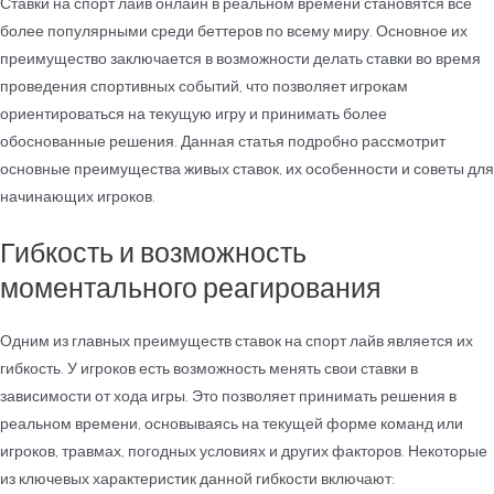
Ставки на спорт лайв онлайн в реальном времени становятся все
более популярными среди беттеров по всему миру. Основное их
преимущество заключается в возможности делать ставки во время
проведения спортивных событий, что позволяет игрокам
ориентироваться на текущую игру и принимать более
обоснованные решения. Данная статья подробно рассмотрит
основные преимущества живых ставок, их особенности и советы для
начинающих игроков.
Гибкость и возможность
моментального реагирования
Одним из главных преимуществ ставок на спорт лайв является их
гибкость. У игроков есть возможность менять свои ставки в
зависимости от хода игры. Это позволяет принимать решения в
реальном времени, основываясь на текущей форме команд или
игроков, травмах, погодных условиях и других факторов. Некоторые
из ключевых характеристик данной гибкости включают: