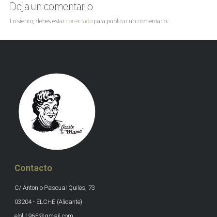
Deja un comentario
Lo siento, debes estar
conectado
para publicar un comentario.
Contacto
C/ Antonio Pascual Quiles, 73
03204 - ELCHE (Alicante)
eloli1965@gmail.com