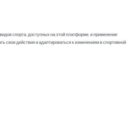
видов спорта, доступных на этой платформе, и применение
ть свои действия и адаптироваться к изменениям в спортивной