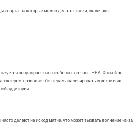
ы спорта, на которые можно делать ставки, включают:
льзуется популярностью, особенно в сезоны НБА. Хоккей не
характером, позволяет беттерам анализировать игроков и их
ной аудитории.
 часто делают на исход матча, что может вызвать волнение из-за