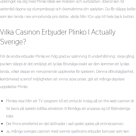
ubetinget roa dig med Plinko både we mobilen och surfplattan. Ibland kan 1st
vattenfall öppna sig slumpmässigt och översvämma din spelplan. Du får släppa bollar
som kan landa i sex annorlunda pris slottar, värda från 10x upp till hela back button.
Vilka Casinon Erbjuder Plinko I Actually
Sverige?
För de andra erbjuder Plinko en hög grad av spänning 6 underhållning. Varje gång
pucken släpps är det omöjligt att lyckas förutsäga exakt var den kommer att lyckas
landa, vilket skapar en nervpirrande upplevelse för spelaren. Denna oförutsägbarhet,
kombinerad scientif möjligheten att vinna stora priser, gör att många depilare
uppskattar Plinko.
Plinkos resa från ett TV-program till ett omtyckt inslag på on the web casinon är
1st bevis på spelets tidlösa attraktion 6 förmåga att anpassa sig till föränderliga
tider.
Det finns emellertid en del skillnader i vad spelet spelas på onlinecasinon.
Ja, många sveriges casinon med svensk spellicens erbjuder bonusar som kan