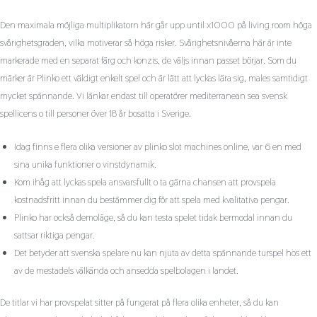
Den maximala möjliga multiplikatorn här går upp until x1000 på living room höga
svårighetsgraden, vilka motiverar så höga risker. Svårighetsnivåerna här är inte
markerade med en separat färg och konzis, de väljs innan passet börjar. Som du
märker är Plinko ett väldigt enkelt spel och är lätt att lyckas lära sig, males samtidigt
mycket spännande. Vi länkar endast till operatörer mediterranean sea svensk
spellicens o till personer över 18 år bosatta i Sverige.
Idag finns e flera olika versioner av plinko slot machines online, var 6 en med
sina unika funktioner o vinstdynamik.
Kom ihåg att lyckas spela ansvarsfullt o ta gärna chansen att provspela
kostnadsfritt innan du bestämmer dig för att spela med kvalitativa pengar.
Plinko har också demoläge, så du kan testa spelet tidak bermodal innan du
sattsar riktiga pengar.
Det betyder att svenska spelare nu kan njuta av detta spännande turspel hos ett
av de mestadels välkända och ansedda spelbolagen i landet.
De titlar vi har provspelat sitter på fungerat på flera olika enheter, så du kan