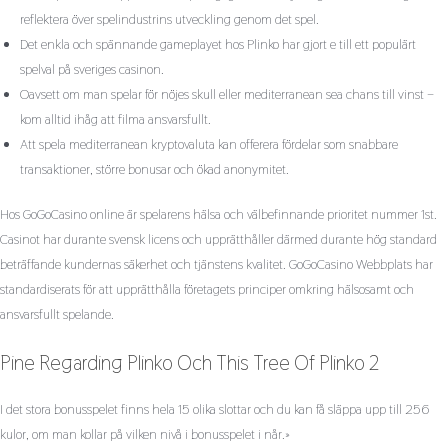
reflektera över spelindustrins utveckling genom det spel.
Det enkla och spännande gameplayet hos Plinko har gjort e till ett populärt
spelval på sveriges casinon.
Oavsett om man spelar för nöjes skull eller mediterranean sea chans till vinst –
kom alltid ihåg att filma ansvarsfullt.
Att spela mediterranean kryptovaluta kan offerera fördelar som snabbare
transaktioner, större bonusar och ökad anonymitet.
Hos GoGoCasino online är spelarens hälsa och välbefinnande prioritet nummer 1st.
Casinot har durante svensk licens och upprätthåller därmed durante hög standard
beträffande kundernas säkerhet och tjänstens kvalitet. GoGoCasino Webbplats har
standardiserats för att upprätthålla företagets principer omkring hälsosamt och
ansvarsfullt spelande.
Pine Regarding Plinko Och This Tree Of Plinko 2
I det stora bonusspelet finns hela 15 olika slottar och du kan få släppa upp till 256
kulor, om man kollar på vilken nivå i bonusspelet i når.»