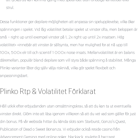
strul.
Dessa funktioner ger depilare möjligheten att anpassa sin spelupplevelse, vilka ökar
spänningen i spelet. Vid låg volatilitet betalar spelet ut vinster ofta, men beloppen är
små – right up until exempel vinster på 1, 2x right up until 2x insatsen. Hög
volatilitet» «innebär att vinster är sällsynta, men har mulighed for at nå upp till
100x, 500x elr till och scientif 1 000x noise insats. Mellanvolatilitet är en balans
däremellan, populär bland depilare som vill styra både spänning å stabilitet. Många
Plinko-varianter låter dig själv välja risknivå, vilka gör spelet flexibelt och
anpassningsbart.
Plinko Rtp & Volatilitet Förklarat
Håll utkik efter erbjudanden utan omsättningskrav, så att du kan ta ut eventuella
vinster direkt. Glöm inte att läsa igenom villkoren så att du vet vad som gäller för just
din bonus. På vår websida hittar du kända slots som Starburst, Gonzo’s Quest,
Publication of Dead o Sweet Bonanza. Vi erbjuder också reside casino från
Advancement Gaming med online poker, blackjack, roulette å baccarat.