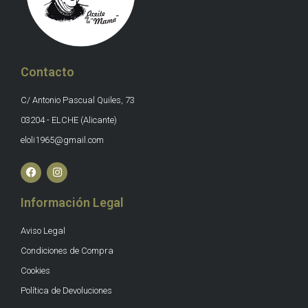
Contacto
C/ Antonio Pascual Quiles, 73
03204 - ELCHE (Alicante)
eloli1965@gmail.com
Información Legal
Aviso Legal
Condiciones de Compra
Cookies
Política de Devoluciones