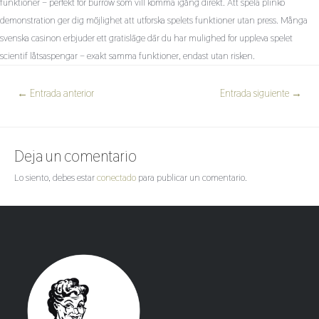
funktioner – perfekt för burrow som vill komma igång direkt. Att spela plinko
demonstration ger dig möjlighet att utforska spelets funktioner utan press. Många
svenska casinon erbjuder ett gratisläge där du har mulighed for uppleva spelet
scientif låtsaspengar – exakt samma funktioner, endast utan risken.
←
Entrada anterior
Entrada siguiente
→
Deja un comentario
Lo siento, debes estar
conectado
para publicar un comentario.