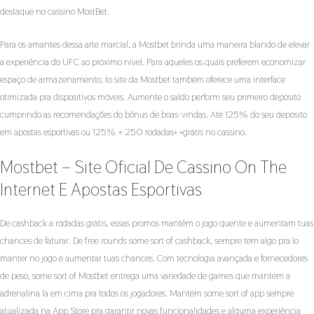
destaque no cassino MostBet.
Para os amantes dessa arte marcial, a Mostbet brinda uma maneira blando de elevar
a experiência do UFC ao próximo nível. Para aqueles os quais preferem economizar
espaço de armazenamento, to site da Mostbet também oferece uma interface
otimizada pra dispositivos móveis. Aumente o saldo perform seu primeiro depósito
cumprindo as recomendações do bônus de boas-vindas. Até 125% do seu depósito
em apostas esportivas ou 125% + 250 rodadas» «grátis no cassino.
Mostbet – Site Oficial De Cassino On The
Internet E Apostas Esportivas
De cashback a rodadas grátis, essas promos mantêm o jogo quente e aumentam tuas
chances de faturar. De free rounds some sort of cashback, sempre tem algo pra lo
manter no jogo e aumentar tuas chances. Com tecnologia avançada e fornecedores
de peso, some sort of Mostbet entrega uma variedade de games que mantém a
adrenalina lá em cima pra todos os jogadores. Mantém some sort of app sempre
atualizada na App Store pra garantir novas funcionalidades e alguma experiência