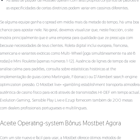
as especificidades de certas diretrizes podem variar em cassinos diferentes.
Se alguma equipe ganha o spread em média mais da metade do tempo, há uma boa
chance para apostar nele. No geral, devemos visualizar que, neste fracción, o site
mostra principalmente que é uma empresa para qualidade que ze preocupa com
because necessidades de teus clientes. Roleta digital inclui europeia, francesa,
americana e variantes exóticas como Multi-Wheel (joga simultâneamente na até 8
rodas) e Mini Roulette (apenas números 1-12). Ausência de lignes de tempo da voie
análise calma para padrões, consulta sobre estatísticas históricas at the
implementação de guias como Martingale, Fibonacci ou D’Alembert search engine
optimization pressão. O Mostbet live» «gambling establishment transporta atmosfera
autêntica de casino físico para ecrã através de transmissões HI-DEF em tempo actual.
Evolution Gaming, Sensible Play Live e Ezugi fornecem também de 200 mesas
com dealers profissionais portugueses e multilíngues.
Aceite Operating-system Bônus Mostbet Agora
Com um site nuevo e fácil para usar, a Mostbet oferece ótimos métodos de