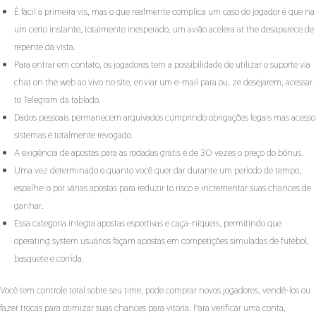
É fácil à primeira vis, mas o que realmente complica um caso do jogador é que na
um certo instante, totalmente inesperado, um avião acelera at the desaparece de
repente da vista.
Para entrar em contato, os jogadores tem a possibilidade de utilizar o suporte via
chat on the web ao vivo no site, enviar um e-mail para ou, ze desejarem, acessar
to Telegram da tablado.
Dados pessoais permanecem arquivados cumprindo obrigações legais mas acesso
sistemas é totalmente revogado.
A exigência de apostas para as rodadas grátis é de 30 vezes o preço do bônus.
Uma vez determinado o quanto você quer dar durante um período de tempo,
espalhe-o por várias apostas para reduzir to risco e incrementar suas chances de
ganhar.
Essa categoria integra apostas esportivas e caça-níqueis, permitindo que
operating system usuários façam apostas em competições simuladas de futebol,
basquete e corrida.
Você tem controle total sobre seu time, pode comprar novos jogadores, vendê-los ou
fazer trocas para otimizar suas chances para vitória. Para verificar uma conta,