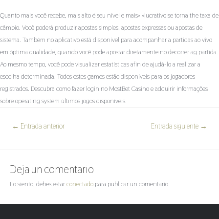
Quanto mais você recebe, mais alto é seu nível e mais» «lucrativo se torna the taxa de
câmbio. Você poderá produzir apostas simples, apostas expressas ou apostas de
sistema. Também no aplicativo está disponível para acompanhar a partidas ao vivo
em óptima qualidade, quando você pode apostar diretamente no decorrer ag partida.
Ao mesmo tempo, você pode visualizar estatísticas afin de ajudá-lo a realizar a
escolha determinada. Todos estes games estão disponíveis para os jogadores
registrados. Descubra como fazer login no MostBet Casino e adquirir informações
sobre operating system últimos jogos disponíveis.
←
Entrada anterior
Entrada siguiente
→
Deja un comentario
Lo siento, debes estar
conectado
para publicar un comentario.