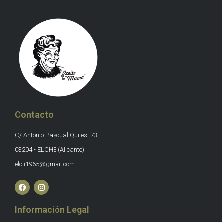
Contacto
C/ Antonio Pascual Quiles, 73
03204 - ELCHE (Alicante)
eloli1965@gmail.com
Información Legal