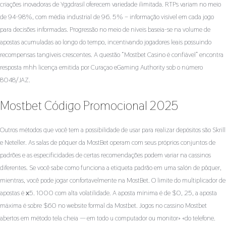
criações inovadoras de Yggdrasil oferecem variedade ilimitada. RTPs variam no meio
de 94-98%, com média industrial de 96. 5% – informação visível em cada jogo
para decisões informadas. Progressão no meio de níveis baseia-se na volume de
apostas acumuladas ao longo do tempo, incentivando jogadores leais possuindo
recompensas tangíveis crescentes. A questão “Mostbet Casino é confiável” encontra
resposta mhh licença emitida por Curaçao eGaming Authority sob o número
8048/JAZ.
Mostbet Código Promocional 2025
Outros métodos que você tem a possibilidade de usar para realizar depósitos são Skrill
e Neteller. As salas de pôquer da MostBet operam com seus próprios conjuntos de
padrões e as especificidades de certas recomendações podem variar na cassinos
diferentes. Se você sabe como funciona a etiqueta padrão em uma salón de pôquer,
mientras, você pode jogar confortavelmente na MostBet. O limite do multiplicador de
apostas é х5. 1000 com alta volatilidade. A aposta mínima é de $0, 25, a aposta
máxima é sobre $60 no website formal da Mostbet. Jogos no cassino Mostbet
abertos em método tela cheia — em todo u computador ou monitor» «do telefone.