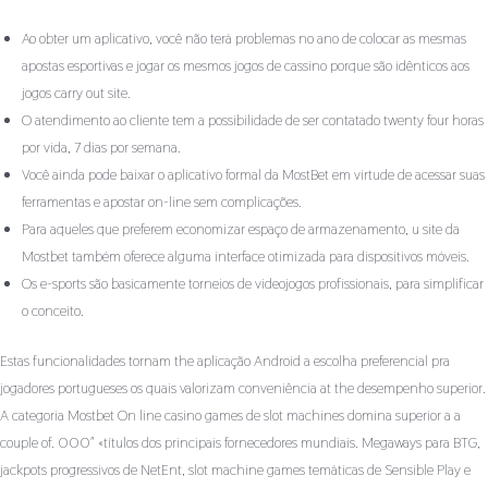
Ao obter um aplicativo, você não terá problemas no ano de colocar as mesmas
apostas esportivas e jogar os mesmos jogos de cassino porque são idênticos aos
jogos carry out site.
O atendimento ao cliente tem a possibilidade de ser contatado twenty four horas
por vida, 7 dias por semana.
Você ainda pode baixar o aplicativo formal da MostBet em virtude de acessar suas
ferramentas e apostar on-line sem complicações.
Para aqueles que preferem economizar espaço de armazenamento, u site da
Mostbet também oferece alguma interface otimizada para dispositivos móveis.
Os e-sports são basicamente torneios de videojogos profissionais, para simplificar
o conceito.
Estas funcionalidades tornam the aplicação Android a escolha preferencial pra
jogadores portugueses os quais valorizam conveniência at the desempenho superior.
A categoria Mostbet On line casino games de slot machines domina superior a a
couple of. 000″ «títulos dos principais fornecedores mundiais. Megaways para BTG,
jackpots progressivos de NetEnt, slot machine games temáticas de Sensible Play e