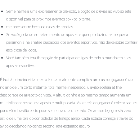
Semelhante a uma expresamente pré-jogo, a opção de prévias ao vivo só está
disponível para os próximos eventos ao» «palpitante.
melhores entre because casas de apostas.
Se você gosta de entretenimento de apostas e quer produzir uma pequena
parsimonia na análise cuidadosa dos eventos esportivos, não deixe sobre conferir
esta clase de jogos.
Você também terá the opção de participar de ligas de todo o mundo em suas
apostas esportivas.
É fácil à primeira vista, mas o la cual realmente complica um caso do jogador é que
no ano de um certo instante, totalmente inesperado, u avião acelera at the
desaparece de arrebato da vista. A altura ganha e ao mesmo tempo aumenta um
multiplicador pelo que a aposta é multiplicada. A» «tarefa do jogador é coletar saques
por o vôo do avião e isto pode ser feito a qualquer rato. O campo de jogo está zero
estilo de uma tela do controlador de tráfego aéreo. Cada rodada começa através do
avião decolando no canto second-rate esquerdo escuro.