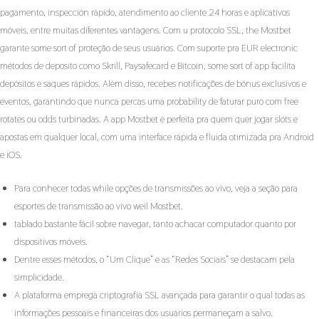
pagamento, inspección rápido, atendimento ao cliente 24 horas e aplicativos
móveis, entre muitas diferentes vantagens. Com u protocolo SSL, the Mostbet
garante some sort of proteção de seus usuários. Com suporte pra EUR electronic
métodos de deposito como Skrill, Paysafecard e Bitcoin, some sort of app facilita
depósitos e saques rápidos. Além disso, recebes notificações de bónus exclusivos e
eventos, garantindo que nunca percas uma probability de faturar puro com free
rotates ou odds turbinadas. A app Mostbet é perfeita pra quem quer jogar slots e
apostas em qualquer local, com uma interface rápida e fluida otimizada pra Android
e iOS.
Para conhecer todas while opções de transmissões ao vivo, veja a seção para
esportes de transmissão ao vivo weil Mostbet.
tablado bastante fácil sobre navegar, tanto achacar computador quanto por
dispositivos móveis.
Dentre esses métodos, o “Um Clique” e as “Redes Sociais” se destacam pela
simplicidade.
A plataforma emprega criptografia SSL avançada para garantir o qual todas as
informações pessoais e financeiras dos usuários permaneçam a salvo.