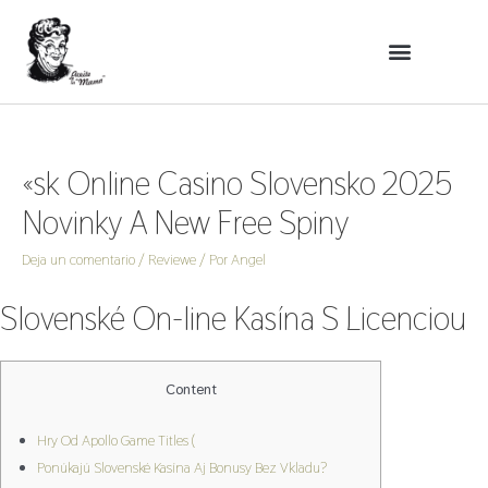
«sk Online Casino Slovensko 2025
Novinky A New Free Spiny
Deja un comentario
/
Reviewe
/ Por
Angel
Slovenské On-line Kasína S Licenciou
Content
Hry Od Apollo Game Titles (
Ponúkajú Slovenské Kasína Aj Bonusy Bez Vkladu?