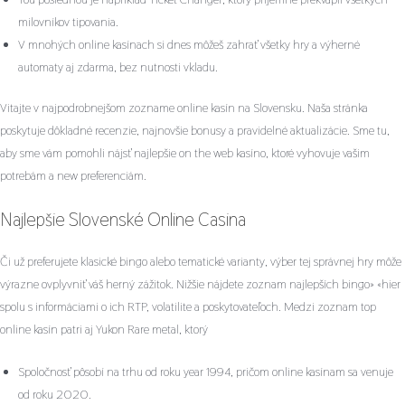
milovníkov tipovania.
V mnohých online kasínach si dnes môžeš zahrať všetky hry a výherné
automaty aj zdarma, bez nutnosti vkladu.
Vitajte v najpodrobnejšom zozname online kasín na Slovensku. Naša stránka
poskytuje dôkladné recenzie, najnovšie bonusy a pravidelné aktualizácie. Sme tu,
aby sme vám pomohli nájsť najlepšie on the web kasíno, ktoré vyhovuje vašim
potrebám a new preferenciám.
Najlepšie Slovenské Online Casina
Či už preferujete klasické bingo alebo tematické varianty, výber tej správnej hry môže
výrazne ovplyvniť váš herný zážitok. Nižšie nájdete zoznam najlepších bingo» «hier
spolu s informáciami o ich RTP, volatilite a poskytovateľoch. Medzi zoznam top
online kasín patri aj Yukon Rare metal, ktorý
Spoločnosť pôsobí na trhu od roku year 1994, pričom online kasínam sa venuje
od roku 2020.