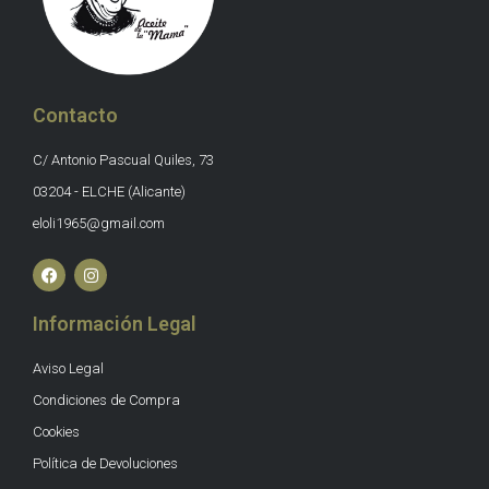
Contacto
C/ Antonio Pascual Quiles, 73
03204 - ELCHE (Alicante)
eloli1965@gmail.com
Información Legal
Aviso Legal
Condiciones de Compra
Cookies
Política de Devoluciones