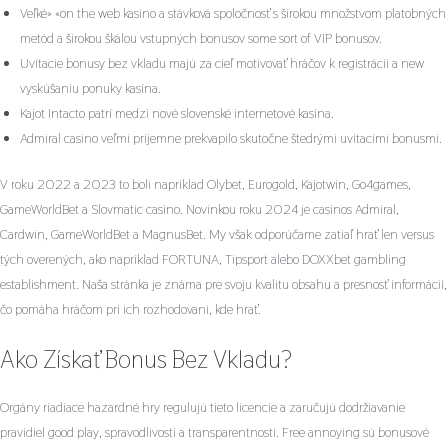
Veľké» «on the web kasíno a stávková spoločnosť s širokou množstvom platobných
metód a širokou škálou vstupných bonusov some sort of VIP bonusov.
Uvítacie bonusy bez vkladu majú za cieľ motivovať hráčov k registrácii a new
vyskúšaniu ponuky kasína.
Kajot Intacto patrí medzi nové slovenské internetové kasína.
Admiral casino veľmi príjemne prekvapilo skutočne štedrými uvítacími bonusmi.
V roku 2022 a 2023 to boli napríklad Olybet, Eurogold, Kajotwin, Go4games,
GameWorldBet a Slovmatic casino. Novinkou roku 2024 je casinos Admiral,
Cardwin, GameWorldBet a MagnusBet. My však odporúčame zatiaľ hrať len versus
tých overených, ako napríklad FORTUNA, Tipsport alebo DOXXbet gambling
establishment. Naša stránka je známa pre svoju kvalitu obsahu a presnosť informácií,
čo pomáha hráčom pri ich rozhodovaní, kde hrať.
Ako Získať Bonus Bez Vkladu?
Orgány riadiace hazardné hry regulujú tieto licencie a zaručujú dodržiavanie
pravidiel good play, spravodlivosti a transparentnosti. Free annoying sú bonusové