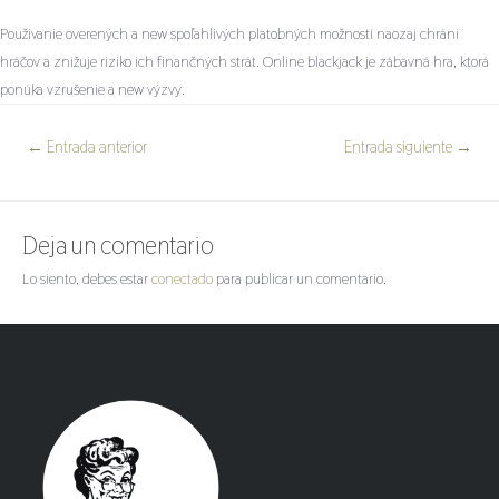
Používanie overených a new spoľahlivých platobných možností naozaj chráni
hráčov a znižuje riziko ich finančných strát. Online blackjack je zábavná hra, ktorá
ponúka vzrušenie a new výzvy.
←
Entrada anterior
Entrada siguiente
→
Deja un comentario
Lo siento, debes estar
conectado
para publicar un comentario.