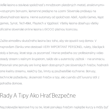
Veľké kasíno a stávková spoločnosť s množstvom platobných metód, atraktívnymi»
«vstupnými bonusmi, kamenné predajne na území Slovenska pridávajú na
dôveryhodnosti kasína. Herné automaty od spoločnosti Adell, Apollo Games, Kajot
games, Synot, Tech4Bet, Playtech a Yggdrasil. Všetky kasína obsahujú všetky
oficiálne slovenské online kasína s i9000 platnou licenciou.
Zažite atmosféru skutočného kasína bez toho, aby ste opustili svoj domov. V
najnovšom článku sme otestovali VERY IMPORTANT PERSONEL rulety, blackjack
stoly a bonusy, ktoré stoja za pozornosť. Hranie prebieha cez profesionálny video
steady stream s reálnym krupiérom, takže ide u autentický zážitok – nie animáciu.
Porovnali sme ponuky are living kasín dostupných pre slovenských hráčov, hodnotili
sme kvalitu streamu, reakčný čas, limity aj používateľské rozhranie. Bonusy,
technické požiadavky, skúsenosti hráčov a tipy, ako cuando užiť luxusný stôl z
pohodlia domova.
Rady A Tipy Ako Hrať Bezpečne
Najziskovejšie kasínové hry sú tie, ktoré ponúkajú hráčom najlepšie kurzy a môžu byť