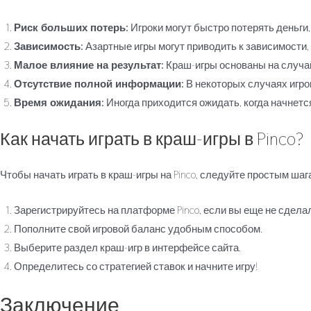
Риск больших потерь:
Игроки могут быстро потерять деньги,
Зависимость:
Азартные игры могут приводить к зависимости,
Малое влияние на результат:
Краш-игры основаны на случай
Отсутствие полной информации:
В некоторых случаях игро
Время ожидания:
Иногда приходится ожидать, когда начнется
Как начать играть в краш-игры в Pinco?
Чтобы начать играть в краш-игры на Pinco, следуйте простым шаг
Зарегистрируйтесь на платформе Pinco, если вы еще не сделал
Пополните свой игровой баланс удобным способом.
Выберите раздел краш-игр в интерфейсе сайта.
Определитесь со стратегией ставок и начните игру!
Заключение