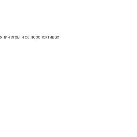
нии игры и её перспективах.