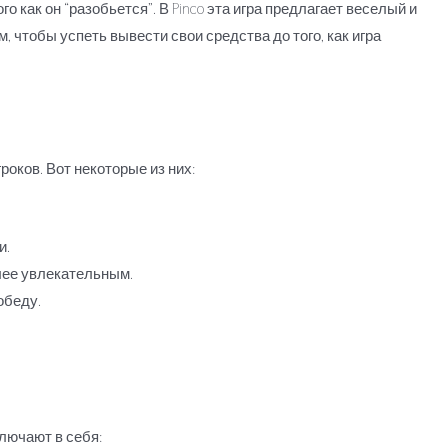
 как он “разобьется”. В Pinco эта игра предлагает веселый и
чтобы успеть вывести свои средства до того, как игра
роков. Вот некоторые из них:
и.
лее увлекательным.
обеду.
лючают в себя: