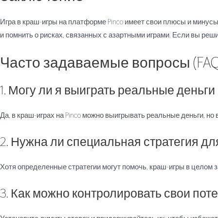
Игра в краш-игры на платформе Pinco имеет свои плюсы и минус
и помнить о рисках, связанных с азартными играми. Если вы ре
Часто задаваемые вопросы (FAQ
1. Могу ли я выиграть реальные деньги 
Да, в краш-играх на Pinco можно выигрывать реальные деньги, но 
2. Нужна ли специальная стратегия дл
Хотя определенные стратегии могут помочь, краш-игры в целом 
3. Как можно контролировать свои поте