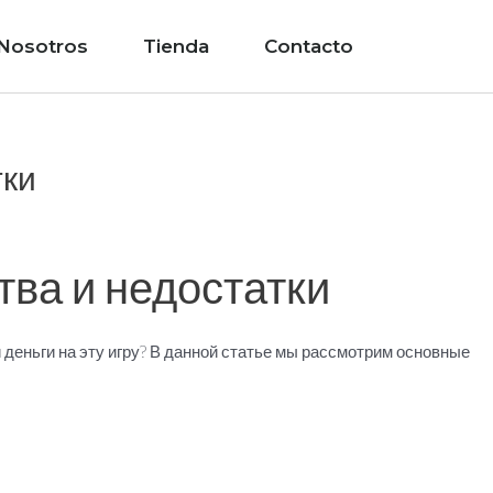
Nosotros
Tienda
Contacto
тки
тва и недостатки
и деньги на эту игру? В данной статье мы рассмотрим основные