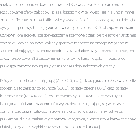
atrakcyjnego kuponu w dowolnej chwili. STS zawsze słynął z niesamowicie
rozbudowanej oferty zakładów i przez fastidio nic w tej kwestii się nie und nimmer
zmieniło. To zawsze nawet kilka tysięcy wydarzeń, które rozkładają się na dziesiątki
dyscyplin sportowych, rozgrywanych w danej porze roku. STS. pl zapewnia swoim
użytkownikom ekscytujące doświadczenia kasynowe dzięki ofercie raffgier Betgames
oraz sekcji kasyna na żywo. Zakłady sportowe to sposób na emocje związane ze
sportem, oferujący graczom różnorodne typy zakładów, w tym przedmeczowe, em
żywo, i e-sportowe. STS zapewnia konkurencyjne kursy i ciągłe innowacje, co
przyciąga zarówno nowicjuszy, grunzochse i doświadczonych graczy.
Każdy z nich jest oddzielną grupą (A, B, C, G, itd. ), t której gracz może zawrzeć kilka
spotkań. Są to zakłady pojedyncze (SOLO), zakłady złożone (AKO) oraz zakłady
kombinacyjne (MAXIKOMBI), zwane również systemowymi. Z przydatnych
funkcjonalności warto wspomnieć o wyszukiwarce znajdującej się w prawym
górnym rogu oraz możliwości filtrowania oferty. Serwis utrzymany jest watts
przyjemnej dla oka niebiesko-granatowej kolorystyce, a kontrastowe barwy czcionek
ułatwiają czytanie i szybkie rozeznanie watts ofercie kursowej.