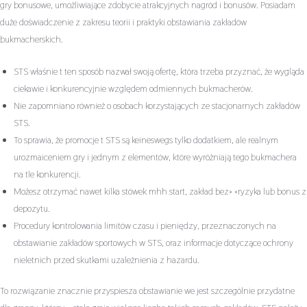
gry bonusowe, umożliwiające zdobycie atrakcyjnych nagród i bonusów. Posiadam
duże doświadczenie z zakresu teorii i praktyki obstawiania zakładów
bukmacherskich.
STS właśnie t ten sposób nazwał swoją ofertę, która trzeba przyznać, że wygląda
ciekawie i konkurencyjnie względem odmiennych bukmacherów.
Nie zapomniano również o osobach korzystających ze stacjonarnych zakładów
STS.
To sprawia, że promocje t STS są keineswegs tylko dodatkiem, ale realnym
urozmaiceniem gry i jednym z elementów, które wyróżniają tego bukmachera
na tle konkurencji.
Możesz otrzymać nawet kilka stówek mhh start, zakład bez» «ryzyka lub bonus z
depozytu.
Procedury kontrolowania limitów czasu i pieniędzy, przeznaczonych na
obstawianie zakładów sportowych w STS, oraz informacje dotyczące ochrony
nieletnich przed skutkami uzależnienia z hazardu.
To rozwiązanie znacznie przyspiesza obstawianie we jest szczególnie przydatne