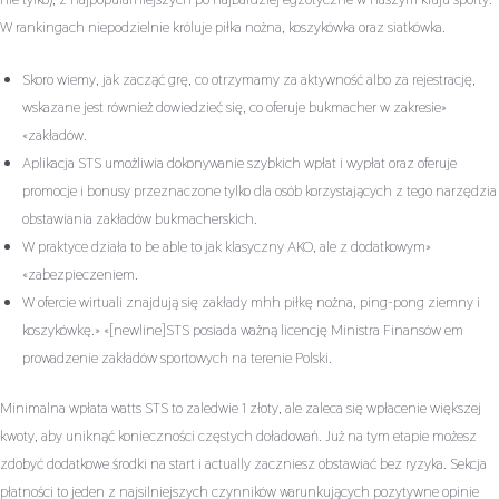
W rankingach niepodzielnie króluje piłka nożna, koszykówka oraz siatkówka.
Skoro wiemy, jak zacząć grę, co otrzymamy za aktywność albo za rejestrację,
wskazane jest również dowiedzieć się, co oferuje bukmacher w zakresie»
«zakładów.
Aplikacja STS umożliwia dokonywanie szybkich wpłat i wypłat oraz oferuje
promocje i bonusy przeznaczone tylko dla osób korzystających z tego narzędzia
obstawiania zakładów bukmacherskich.
W praktyce działa to be able to jak klasyczny AKO, ale z dodatkowym»
«zabezpieczeniem.
W ofercie wirtuali znajdują się zakłady mhh piłkę nożna, ping-pong ziemny i
koszykówkę.» «[newline]STS posiada ważną licencję Ministra Finansów em
prowadzenie zakładów sportowych na terenie Polski.
Minimalna wpłata watts STS to zaledwie 1 złoty, ale zaleca się wpłacenie większej
kwoty, aby uniknąć konieczności częstych doładowań. Już na tym etapie możesz
zdobyć dodatkowe środki na start i actually zaczniesz obstawiać bez ryzyka. Sekcja
płatności to jeden z najsilniejszych czynników warunkujących pozytywne opinie