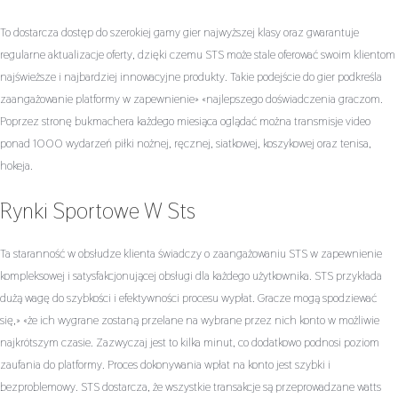
To dostarcza dostęp do szerokiej gamy gier najwyższej klasy oraz gwarantuje
regularne aktualizacje oferty, dzięki czemu STS może stale oferować swoim klientom
najświeższe i najbardziej innowacyjne produkty. Takie podejście do gier podkreśla
zaangażowanie platformy w zapewnienie» «najlepszego doświadczenia graczom.
Poprzez stronę bukmachera każdego miesiąca oglądać można transmisje video
ponad 1000 wydarzeń piłki nożnej, ręcznej, siatkowej, koszykowej oraz tenisa,
hokeja.
Rynki Sportowe W Sts
Ta staranność w obsłudze klienta świadczy o zaangażowaniu STS w zapewnienie
kompleksowej i satysfakcjonującej obsługi dla każdego użytkownika. STS przykłada
dużą wagę do szybkości i efektywności procesu wypłat. Gracze mogą spodziewać
się,» «że ich wygrane zostaną przelane na wybrane przez nich konto w możliwie
najkrótszym czasie. Zazwyczaj jest to kilka minut, co dodatkowo podnosi poziom
zaufania do platformy. Proces dokonywania wpłat na konto jest szybki i
bezproblemowy. STS dostarcza, że wszystkie transakcje są przeprowadzane watts