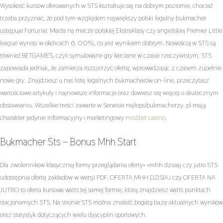
Wysokość kursów oferowanych w STS kształtuje się na dobrym poziomie, chociaż
trzeba przyznać, że pod tym względem największy polski legalny bukmacher
ustępuje Fortunie. Marża na mecze polskiej Ekstraklasy czy angielskiej Premier Little
league wynosi w okolicach 6. 00%, co jest wynikiem dobrym. Nowością w STS są
również BETGAMES, czyli symulowane gry karciane w czasie rzeczywistym. STS
zapowiada jednak, że zamierza rozszerzyć ofertę, wprowadzając z czasem zupełnie
nowe gry. Znajdziesz u nas listę legalnych bukmacherów on-line, przeczytasz
wartościowe artykuły i najnowsze informacje oraz dowiesz się więcej o skutecznym
obstawianiu. Wszelkie treści zawarte w Serwisie najlepsibukmacherzy. pl mają
charakter jedynie informacyjny i marketingowy
mostbet casino
.
Bukmacher Sts – Bonus Mhh Start
Dla zwolenników klasycznej formy przeglądania oferty» «mhh dzisiaj czy jutro STS
udostępnia ofertę zakładów w wersji PDF. OFERTA MHH DZISIAJ czy OFERTA NA
JUTRO to oferta kursowa watts tej samej formie, którą znajdziesz watts punktach
stacjonarnych STS. Na stronie STS można znaleźć bogatą bazę aktualnych wyników
oraz statystyk dotyczących wielu dyscyplin sportowych.