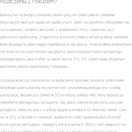
Rozliczeniu Z Fiskusem?
Bukmacher na bieżąco umożliwia swoim graczom dokonywanie zakładów
dotyczących ważnych wydarzeń społecznych. Jeżeli nie potrafimy zdecydować się
na co postawić, możemy skorzystać z podpowiedzi firmy i zapoznać się z
polecanymi wydarzenia. Znajdziemy w tamtym miejscu aktualną ofertę zakładów,
które skupiają na sobie uwagę największej liczby graczy. Analiza oferty bukmachera
nie może też nie und nimmer uwzględnić bardzo bogatej historii sponsoringu
polskiego sportu, jaką mother na swoim koncie STS. STS został nawet oficjalnym
partnerem polskiej reprezentacji futbolowej.
Uzyskują wówczas zaproszenia na wydarzenia sportowe, prezenty urodzinowe,
dedykowaną konsultantkę my partner and i priorytetową obsługę oraz szybką
autoryzację. Bezpieczny Zakład w STS to rodzaj zakładu AKO, który dopuszcza
nietrafienie jednego typu na kuponie. Gdy jedno zdarzenie jest rozliczone jako
przegrane, wówczas gracz uzyskuje wygraną w kwocie 10-krotności stawki. Cash-
out w STS, to be able to możliwość wypłacenia części wygranej jeszcze przed
rozstrzygnięciem kuponu. Dostępny jest w kuponach SOLO i AKO zawartych na
zdarzenia przedmeczowe oraz live. Cash-out nie dotyczy jednak kuponów