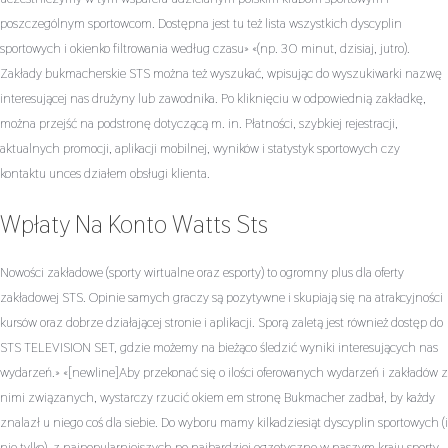
poszczególnym sportowcom. Dostępna jest tu też lista wszystkich dyscyplin
sportowych i okienko filtrowania według czasu» «(np. 30 minut, dzisiaj, jutro).
Zakłady bukmacherskie STS można też wyszukać, wpisując do wyszukiwarki nazwę
interesującej nas drużyny lub zawodnika. Po kliknięciu w odpowiednią zakładkę,
można przejść na podstronę dotyczącą m. in. Płatności, szybkiej rejestracji,
aktualnych promocji, aplikacji mobilnej, wyników i statystyk sportowych czy
kontaktu unces działem obsługi klienta.
Wpłaty Na Konto Watts Sts
Nowości zakładowe (sporty wirtualne oraz esporty) to ogromny plus dla oferty
zakładowej STS. Opinie samych graczy są pozytywne i skupiają się na atrakcyjności
kursów oraz dobrze działającej stronie i aplikacji. Sporą zaletą jest również dostęp do
STS TELEVISION SET, gdzie możemy na bieżąco śledzić wyniki interesujących nas
wydarzeń.» «[newline]Aby przekonać się o ilości oferowanych wydarzeń i zakładów z
nimi związanych, wystarczy rzucić okiem em stronę Bukmacher zadbał, by każdy
znalazł u niego coś dla siebie. Do wyboru mamy kilkadziesiąt dyscyplin sportowych (i
nie tylko), z najpopularniejszych po najbardziej egzotyczne w naszym kraju sporty.