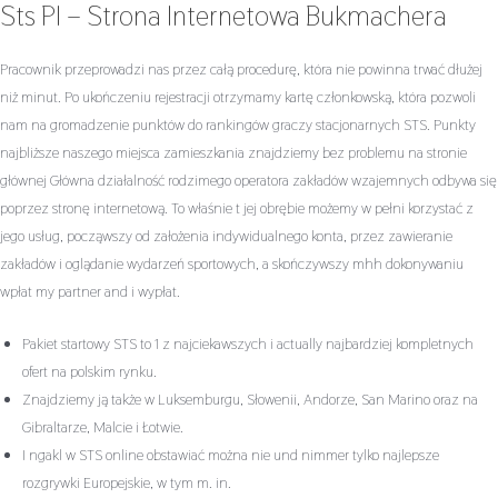
Sts Pl – Strona Internetowa Bukmachera
Pracownik przeprowadzi nas przez całą procedurę, która nie powinna trwać dłużej
niż minut. Po ukończeniu rejestracji otrzymamy kartę członkowską, która pozwoli
nam na gromadzenie punktów do rankingów graczy stacjonarnych STS. Punkty
najbliższe naszego miejsca zamieszkania znajdziemy bez problemu na stronie
głównej Główna działalność rodzimego operatora zakładów wzajemnych odbywa się
poprzez stronę internetową. To właśnie t jej obrębie możemy w pełni korzystać z
jego usług, począwszy od założenia indywidualnego konta, przez zawieranie
zakładów i oglądanie wydarzeń sportowych, a skończywszy mhh dokonywaniu
wpłat my partner and i wypłat.
Pakiet startowy STS to 1 z najciekawszych i actually najbardziej kompletnych
ofert na polskim rynku.
Znajdziemy ją także w Luksemburgu, Słowenii, Andorze, San Marino oraz na
Gibraltarze, Malcie i Łotwie.
I ngakl w STS online obstawiać można nie und nimmer tylko najlepsze
rozgrywki Europejskie, w tym m. in.