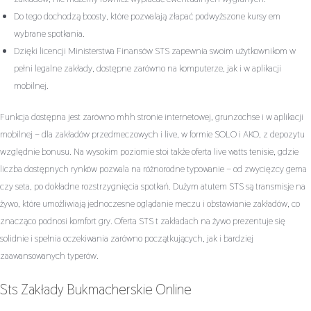
Do tego dochodzą boosty, które pozwalają złapać podwyższone kursy em
wybrane spotkania.
Dzięki licencji Ministerstwa Finansów STS zapewnia swoim użytkownikom w
pełni legalne zakłady, dostępne zarówno na komputerze, jak i w aplikacji
mobilnej.
Funkcja dostępna jest zarówno mhh stronie internetowej, grunzochse i w aplikacji
mobilnej – dla zakładów przedmeczowych i live, w formie SOLO i AKO, z depozytu
względnie bonusu. Na wysokim poziomie stoi także oferta live watts tenisie, gdzie
liczba dostępnych rynków pozwala na różnorodne typowanie – od zwycięzcy gema
czy seta, po dokładne rozstrzygnięcia spotkań. Dużym atutem STS są transmisje na
żywo, które umożliwiają jednoczesne oglądanie meczu i obstawianie zakładów, co
znacząco podnosi komfort gry. Oferta STS t zakładach na żywo prezentuje się
solidnie i spełnia oczekiwania zarówno początkujących, jak i bardziej
zaawansowanych typerów.
Sts Zakłady Bukmacherskie Online