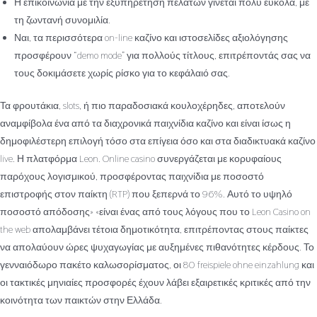
Η επικοινωνία με την εξυπηρέτηση πελατών γίνεται πολύ εύκολα, με
τη ζωντανή συνομιλία.
Ναι, τα περισσότερα on-line καζίνο και ιστοσελίδες αξιολόγησης
προσφέρουν “demo mode” για πολλούς τίτλους, επιτρέποντάς σας να
τους δοκιμάσετε χωρίς ρίσκο για το κεφάλαιό σας.
Τα φρουτάκια, slots, ή πιο παραδοσιακά κουλοχέρηδες, αποτελούν
αναμφίβολα ένα από τα διαχρονικά παιχνίδια καζίνο και είναι ίσως η
δημοφιλέστερη επιλογή τόσο στα επίγεια όσο και στα διαδικτυακά καζίνο
live. Η πλατφόρμα Leon. Online casino συνεργάζεται με κορυφαίους
παρόχους λογισμικού, προσφέροντας παιχνίδια με ποσοστό
επιστροφής στον παίκτη (RTP) που ξεπερνά το 96%. Αυτό το υψηλό
ποσοστό απόδοσης» «είναι ένας από τους λόγους που το Leon Casino on
the web απολαμβάνει τέτοια δημοτικότητα, επιτρέποντας στους παίκτες
να απολαύουν ώρες ψυχαγωγίας με αυξημένες πιθανότητες κέρδους. Το
γενναιόδωρο πακέτο καλωσορίσματος, οι 80 freispiele ohne einzahlung και
οι τακτικές μηνιαίες προσφορές έχουν λάβει εξαιρετικές κριτικές από την
κοινότητα των παικτών στην Ελλάδα.