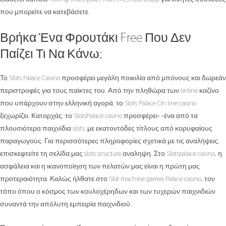
που μπορείτε να κατεβάσετε.
Βρήκα Ένα Φρουτάκι Free Που Δεν
Παίζει Τι Να Κάνω;
Το Slots Palace Casino προσφέρει μεγάλη ποικιλία από μπόνους και δωρεάν
περιστροφές για τους παίκτες του. Από την πληθώρα των online καζίνο
που υπάρχουν στην ελληνική αγορά, το Slots Palace On line casino
ξεχωρίζει. Καταρχάς, το SlotsPalace casino προσφέρει» «ένα από τα
πλουσιότερα παιχνίδια slots, με εκατοντάδες τίτλους από κορυφαίους
παραγωγούς. Για περισσότερες πληροφορίες σχετικά με τις αναλήψεις,
επισκεφτείτε τη σελίδα μας slots structure αναληψη. Στο Slotspalace casino, η
ασφάλεια και η ικανοποίηση των πελατών μας είναι η πρώτη μας
προτεραιότητα. Καλώς ήλθατε στο Slot machine games Palace casino, τον
τόπο όπου ο κόσμος των κουλοχέρηδων και των τυχερών παιχνιδιών
συναντά την απόλυτη εμπειρία παιχνιδιού.