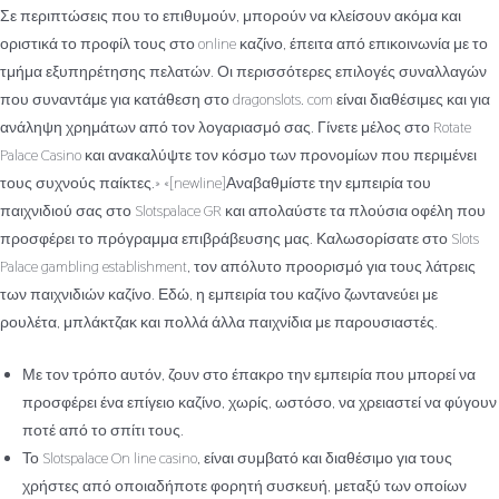
Σε περιπτώσεις που το επιθυμούν, μπορούν να κλείσουν ακόμα και
οριστικά το προφίλ τους στο online καζίνο, έπειτα από επικοινωνία με το
τμήμα εξυπηρέτησης πελατών. Οι περισσότερες επιλογές συναλλαγών
που συναντάμε για κατάθεση στο dragonslots. com είναι διαθέσιμες και για
ανάληψη χρημάτων από τον λογαριασμό σας. Γίνετε μέλος στο Rotate
Palace Casino και ανακαλύψτε τον κόσμο των προνομίων που περιμένει
τους συχνούς παίκτες.» «[newline]Αναβαθμίστε την εμπειρία του
παιχνιδιού σας στο Slotspalace GR και απολαύστε τα πλούσια οφέλη που
προσφέρει το πρόγραμμα επιβράβευσης μας. Καλωσορίσατε στο Slots
Palace gambling establishment, τον απόλυτο προορισμό για τους λάτρεις
των παιχνιδιών καζίνο. Εδώ, η εμπειρία του καζίνο ζωντανεύει με
ρουλέτα, μπλάκτζακ και πολλά άλλα παιχνίδια με παρουσιαστές.
Με τον τρόπο αυτόν, ζουν στο έπακρο την εμπειρία που μπορεί να
προσφέρει ένα επίγειο καζίνο, χωρίς, ωστόσο, να χρειαστεί να φύγουν
ποτέ από το σπίτι τους.
Το Slotspalace On line casino, είναι συμβατό και διαθέσιμο για τους
χρήστες από οποιαδήποτε φορητή συσκευή, μεταξύ των οποίων