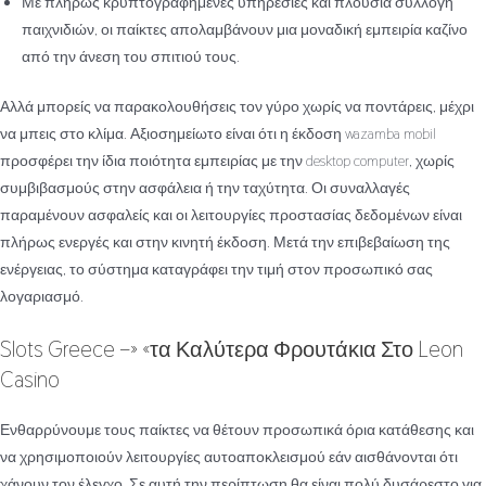
Με πλήρως κρυπτογραφημένες υπηρεσίες και πλούσια συλλογή
παιχνιδιών, οι παίκτες απολαμβάνουν μια μοναδική εμπειρία καζίνο
από την άνεση του σπιτιού τους.
Αλλά μπορείς να παρακολουθήσεις τον γύρο χωρίς να ποντάρεις, μέχρι
να μπεις στο κλίμα. Αξιοσημείωτο είναι ότι η έκδοση wazamba mobil
προσφέρει την ίδια ποιότητα εμπειρίας με την desktop computer, χωρίς
συμβιβασμούς στην ασφάλεια ή την ταχύτητα. Οι συναλλαγές
παραμένουν ασφαλείς και οι λειτουργίες προστασίας δεδομένων είναι
πλήρως ενεργές και στην κινητή έκδοση. Μετά την επιβεβαίωση της
ενέργειας, το σύστημα καταγράφει την τιμή στον προσωπικό σας
λογαριασμό.
Slots Greece –» «τα Καλύτερα Φρουτάκια Στο Leon
Casino
Ενθαρρύνουμε τους παίκτες να θέτουν προσωπικά όρια κατάθεσης και
να χρησιμοποιούν λειτουργίες αυτοαποκλεισμού εάν αισθάνονται ότι
χάνουν τον έλεγχο. Σε αυτή την περίπτωση θα είναι πολύ δυσάρεστο για