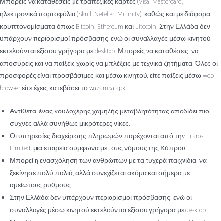
Μπορείς να καταθέσεις με τραπεζικές κάρτες (Visa, Mastercard),
ηλεκτρονικά πορτοφόλια (Skrill, Neteller, MiFinity), καθώς και με διάφορα
κρυπτονομίσματα όπως Bitcoin, Ethereum και Litecoin. Στην Ελλάδα δεν
υπάρχουν περιορισμοί πρόσβασης, ενώ οι συναλλαγές μέσω κινητού
εκτελούνται εξίσου γρήγορα με desktop. Μπορείς να καταθέσεις, να
αποσύρεις και να παίξεις χωρίς να μπλέξεις με τεχνικά ζητήματα. Όλες οι
προσφορές είναι προσβάσιμες και μέσω κινητού, είτε παίζεις μέσω web
browser είτε έχεις κατεβάσει το wazamba apk.
Αντίθετα, ένας κουλοχέρης χαμηλής μεταβλητότητας αποδίδει πιο
συχνές αλλά συνήθως μικρότερες νίκες.
Οι υπηρεσίες διαχείρισης πληρωμών παρέχονται από την Tilaros
Limited, μια εταιρεία σύμφωνα με τους νόμους της Κύπρου.
Μπορεί η ενασχόληση των ανθρώπων με τα τυχερά παιχνίδια, να
ξεκίνησε πολύ παλιά, αλλά συνεχίζεται ακόμα και σήμερα με
αμείωτους ρυθμούς.
Στην Ελλάδα δεν υπάρχουν περιορισμοί πρόσβασης, ενώ οι
συναλλαγές μέσω κινητού εκτελούνται εξίσου γρήγορα με desktop.