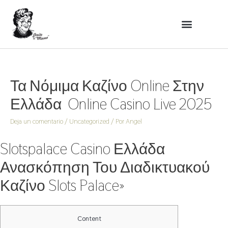
Τα Νόμιμα Καζίνο Online Στην
Ελλάδα ️ Online Casino Live 2025
Deja un comentario
/
Uncategorized
/ Por
Angel
Slotspalace Casino Ελλάδα
Ανασκόπηση Του Διαδικτυακού
Καζίνο Slots Palace»
Content