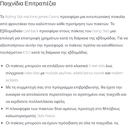
Παιχνίδια Επιτραπέζια
Το Rolling Slot machine games Casino προσφέρει μια εντυπωσιακή ποικιλία
από φρουτάκια που καλύπτουν κάθε προτίμηση των παικτών. Το
Εβδομαδιαίο Cashback προσφέρει στους παίκτες του Going Slots μια
επιλογή για επιστροφή χρημάτων κατά τη διάρκεια της εβδομάδας. Για να
αξιοποιήσουν αυτήν την προσφορά, οι παίκτες πρέπει να καταθέσουν
τουλάχιστον €50 κατά τη διάρκεια της εβδομάδας.
Οι παίκτες μπορούν να επιλέξουν από κλασικά 3-reel slots έως
σύγχρονα video slots με multiple paylines, added bonus rounds και modern
jackpots.
Με τη συμμετοχή σας στο πρόγραμμα επιβράβευσης, θα έχετε την
ευκαιρία να απολαύσετε περισσότερο το αγαπημένο σας παιχνίδι και
να κερδίσετε πολλαπλάσια οφέλη.
Η πλειοψηφία των παικτών δίνει αμέσως προσοχή στο Μπόβους
καλωσορισματός Slots Palace .
Οι παίκτες μπορούν να έχουν πρόσβαση σε όλα τα παιχνίδια, τις