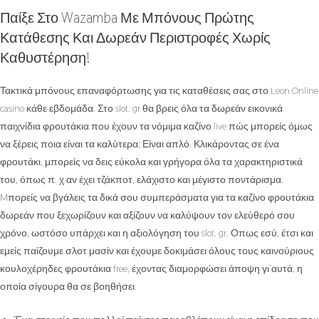
Παίξε Στο Wazamba Με Μπόνους Πρώτης
Κατάθεσης Και Δωρεάν Περιστροφές Χωρίς
Καθυστέρηση!
Τακτικά μπόνους επαναφόρτωσης για τις καταθέσεις σας στο Leon Online
casino κάθε εβδομάδα. Στο slot. gr θα βρεις όλα τα δωρεάν εικονικά
παιχνίδια φρουτάκια που έχουν τα νόμιμα καζίνο live πώς μπορείς όμως
να ξέρεις ποια είναι τα καλύτερα; Είναι απλό. Κλικάροντας σε ένα
φρουτάκι, μπορείς να δεις εύκολα και γρήγορα όλα τα χαρακτηριστικά
του, όπως π. χ αν έχει τζάκποτ, ελάχιστο και μέγιστο ποντάρισμα.
Mπορείς να βγάλεις τα δικά σου συμπεράσματα για τα καζίνο φρουτάκια
δωρεάν που ξεχωρίζουν και αξίζουν να καλύψουν τον ελεύθερό σου
χρόνο, ωστόσο υπάρχει και η αξιολόγηση του slot. gr. Οπως εσύ, έτσι και
εμείς παίζουμε σλοτ μασίν και έχουμε δοκιμάσει όλους τους καινούριους
κουλοχέρηδες φρουτάκια free, έχοντας διαμορφώσει άποψη γι’αυτά, η
οποία σίγουρα θα σε βοηθήσει.