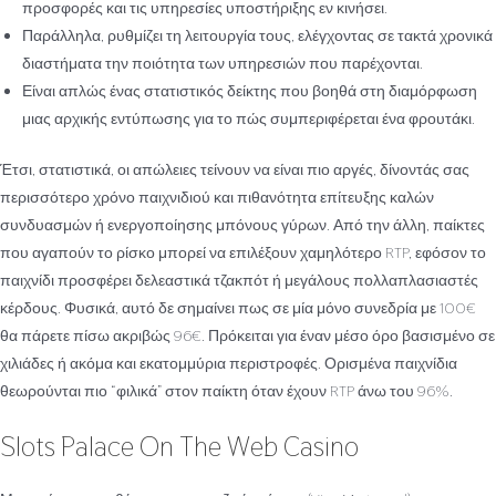
προσφορές και τις υπηρεσίες υποστήριξης εν κινήσει.
Παράλληλα, ρυθμίζει τη λειτουργία τους, ελέγχοντας σε τακτά χρονικά
διαστήματα την ποιότητα των υπηρεσιών που παρέχονται.
Είναι απλώς ένας στατιστικός δείκτης που βοηθά στη διαμόρφωση
μιας αρχικής εντύπωσης για το πώς συμπεριφέρεται ένα φρουτάκι.
Έτσι, στατιστικά, οι απώλειες τείνουν να είναι πιο αργές, δίνοντάς σας
περισσότερο χρόνο παιχνιδιού και πιθανότητα επίτευξης καλών
συνδυασμών ή ενεργοποίησης μπόνους γύρων. Από την άλλη, παίκτες
που αγαπούν το ρίσκο μπορεί να επιλέξουν χαμηλότερο RTP, εφόσον το
παιχνίδι προσφέρει δελεαστικά τζακπότ ή μεγάλους πολλαπλασιαστές
κέρδους. Φυσικά, αυτό δε σημαίνει πως σε μία μόνο συνεδρία με 100€
θα πάρετε πίσω ακριβώς 96€. Πρόκειται για έναν μέσο όρο βασισμένο σε
χιλιάδες ή ακόμα και εκατομμύρια περιστροφές. Ορισμένα παιχνίδια
θεωρούνται πιο “φιλικά” στον παίκτη όταν έχουν RTP άνω του 96%.
Slots Palace On The Web Casino