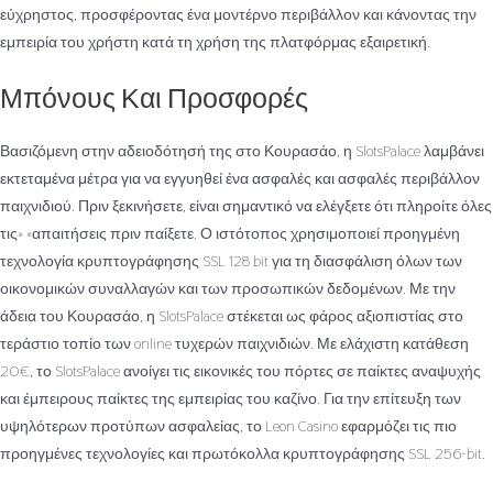
εύχρηστος, προσφέροντας ένα μοντέρνο περιβάλλον και κάνοντας την
εμπειρία του χρήστη κατά τη χρήση της πλατφόρμας εξαιρετική.
Μπόνους Και Προσφορές
Βασιζόμενη στην αδειοδότησή της στο Κουρασάο, η SlotsPalace λαμβάνει
εκτεταμένα μέτρα για να εγγυηθεί ένα ασφαλές και ασφαλές περιβάλλον
παιχνιδιού. Πριν ξεκινήσετε, είναι σημαντικό να ελέγξετε ότι πληροίτε όλες
τις» «απαιτήσεις πριν παίξετε. Ο ιστότοπος χρησιμοποιεί προηγμένη
τεχνολογία κρυπτογράφησης SSL 128 bit για τη διασφάλιση όλων των
οικονομικών συναλλαγών και των προσωπικών δεδομένων. Με την
άδεια του Κουρασάο, η SlotsPalace στέκεται ως φάρος αξιοπιστίας στο
τεράστιο τοπίο των online τυχερών παιχνιδιών. Με ελάχιστη κατάθεση
20€, το SlotsPalace ανοίγει τις εικονικές του πόρτες σε παίκτες αναψυχής
και έμπειρους παίκτες της εμπειρίας του καζίνο. Για την επίτευξη των
υψηλότερων προτύπων ασφαλείας, το Leon Casino εφαρμόζει τις πιο
προηγμένες τεχνολογίες και πρωτόκολλα κρυπτογράφησης SSL 256-bit.