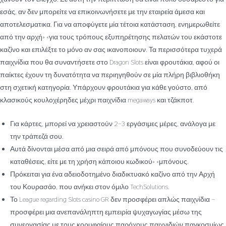
εσάς, αν δεν μπορείτε να επικοινωνήσετε με την εταιρεία άμεσα και
αποτελεσματικα. Για να αποφύγετε μία τέτοια κατάσταση, ενημερωθείτε
από την αρχή» «για τους τρόπους εξυπηρέτησης πελατών του εκάστοτε
καζίνο και επιλέξτε το μόνο αν σας ικανοποιουν. Τα περισσότερα τυχερά
παιχνίδια που θα συναντήσετε στο Dragon Slots είναι φρουτάκια, αφού οι
παίκτες έχουν τη δυνατότητα να περιηγηθούν σε μία πλήρη βιβλιοθήκη
στη σχετική κατηγορία. Υπάρχουν φρουτάκια για κάθε γούστο, από
κλασικούς κουλοχέρηδες μέχρι παιχνίδια megaways και τζάκποτ.
Για κάρτες, μπορεί να χρειαστούν 2–3 εργάσιμες μέρες, ανάλογα με
την τράπεζά σου.
Αυτά δίνονται μέσα από μια σειρά από μπόνους που συνοδεύουν τις
καταθέσεις, είτε με τη χρήση κάποιου κωδικού» «μπόνους.
Πρόκειται για ένα αδειοδοτημένο διαδικτυακό καζίνο από την Αρχή
του Κουρασάο, που ανήκει στον όμιλο TechSolutions.
Το League regarding Slots casino GR δεν προσφέρει απλώς παιχνίδια –
προσφέρει μια ανεπανάληπτη εμπειρία ψυχαγωγίας μέσω της
συνεργασίας με τους κορυφαίους παρόχους παιχνιδιών παγκοσμίως.