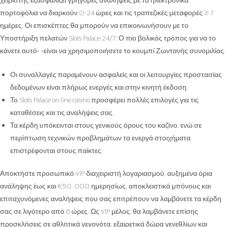
πορτοφόλια να διαρκούν 0-24 ώρες και τις τραπεζικές μεταφορές 3-7
ημέρες. Οι επισκέπτες θα μπορούν να επικοινωνήσουν με το
Υποστήριξη πελατών Slots Palace 24/7. Ο πιο βολικός τρόπος για να το
κάνετε αυτό» «είναι να χρησιμοποιήσετε το κουμπί Ζωντανής συνομιλίας.
Οι συναλλαγές παραμένουν ασφαλείς και οι λειτουργίες προστασίας
δεδομένων είναι πλήρως ενεργές και στην κινητή έκδοση.
Το Slots Palace on line casino προσφέρει πολλές επιλογές για τις
καταθέσεις και τις αναλήψεις σας.
Τα κέρδη υπόκεινται στους γενικούς όρους του καζίνο, ενώ σε
περίπτωση τεχνικών προβλημάτων τα ενεργά στοιχήματα
επιστρέφονται στους παίκτες.
Αποκτήστε προσωπικό VIP διαχειριστή λογαριασμού, αυξημένα όρια
ανάληψης έως και €50. 000 ημερησίως, αποκλειστικά μπόνους και
επιταχυνόμενες αναλήψεις που σας επιτρέπουν να λαμβάνετε τα κέρδη
σας σε λιγότερο από 6 ώρες. Ως VIP μέλος, θα λαμβάνετε επίσης
προσκλήσεις σε αθλητικά γεγονότα, εξαιρετικά δώρα γενεθλίων και