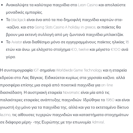
Ανακαλύψτε τα καλύτερα παιχνίδια στο Leon Casino και απολαύστε
μοναδικές εμπειρίες.
Το blackjack είναι ένα από τα πιο δημοφιλή παιχνίδια καρτών στα»
«καζίνο, και στο Going Slots Casino A holiday in greece, οι παίκτες θα
βρουν μια εκτενή συλλογή από μη-ζωντανά παιχνίδια μπλακτζάκ.
Το Aviator είναι διαθέσιμο μόνο σε εγγεγραμμένους παίκτες ηλικίας 18
ετών και άνω, με ελάχιστο στοίχημα €0, twelve και μέγιστο €100 ανά
γύρο.
Η συντομογραφία IGT σημαίνει Worldwide Game Technology και η εταιρεία
εδρεύει στο Λας Βέγκας. Ειδικεύεται κυρίως στα χερσαία καζίνο, αλλά
προσφέρει επίσης μια σειρά από ποιοτικά παιχνίδια για on-line
διασκέδαση. Η αυστριακή εταιρεία Novomatic είναι μία από τις
παλαιότερες εταιρείες ανάπτυξης παιχνιδιών. Ιδρύθηκε το 1980 και είναι
γνωστή όχι μόνο για τα παιχνίδια της, αλλά και για το εκτεταμένο δίκτυο
kazino, τις αίθουσες τυχερών παιχνιδιών και καταστήματα στοιχημάτων
σε διάφορα μέρη» «της Ευρώπης με την επωνυμία Admiral.