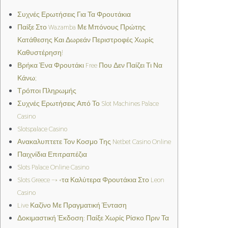
Συχνές Ερωτήσεις Για Τα Φρουτάκια
Παίξε Στο Wazamba Με Μπόνους Πρώτης
Κατάθεσης Και Δωρεάν Περιστροφές Χωρίς
Καθυστέρηση!
Βρήκα Ένα Φρουτάκι Free Που Δεν Παίζει Τι Να
Κάνω;
Τρόποι Πληρωμής
Συχνές Ερωτήσεις Από Το Slot Machines Palace
Casino
Slotspalace Casino
Ανακαλυπτετε Τον Κοσμο Της Netbet Casino Online
Παιχνίδια Επιτραπέζια
Slots Palace Online Casino
Slots Greece –» «τα Καλύτερα Φρουτάκια Στο Leon
Casino
Live Καζίνο Με Πραγματική Ένταση
Δοκιμαστική Έκδοση: Παίξε Χωρίς Ρίσκο Πριν Τα