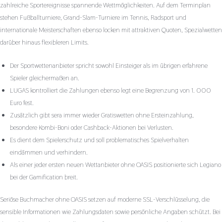
zahlreiche Sportereignisse spannende Wettmöglichkeiten. Auf dem Terminplan
stehen Fußballturniere, Grand-Slam-Turniere im Tennis, Radsport und
internationale Meisterschaften ebenso locken mit attraktiven Quoten, Spezialwetten
darüber hinaus flexibleren Limits.
Der Sportwettenanbieter spricht sowohl Einsteiger als im übrigen erfahrene
Spieler gleichermaßen an.
LUGAS kontrolliert die Zahlungen ebenso legt eine Begrenzung von 1. 000
Euro fest.
Zusätzlich gibt sera immer wieder Gratiswetten ohne Ersteinzahlung,
besondere Kombi-Boni oder Cashback-Aktionen bei Verlusten.
Es dient dem Spielerschutz und soll problematisches Spielverhalten
eindämmen und verhindern.
Als einer jeder ersten neuen Wettanbieter ohne OASIS positionierte sich Legiano
bei der Gamification breit.
Seriöse Buchmacher ohne OASIS setzen auf moderne SSL-Verschlüsselung, die
sensible Informationen wie Zahlungsdaten sowie persönliche Angaben schützt. Bei