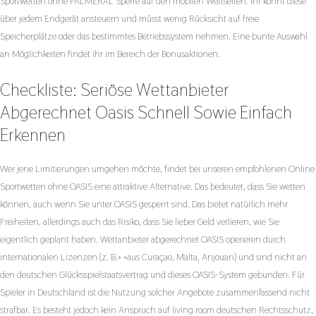
Sportwetten ohne PALMERAL Sperre auf den mobilen Wettseiten. Ihr könnt diese
über jedem Endgerät ansteuern und müsst wenig Rücksicht auf freie
Speicherplätze oder das bestimmtes Betriebssystem nehmen. Eine bunte Auswahl
an Möglichkeiten findet ihr im Bereich der Bonusaktionen.
Checkliste: Seriöse Wettanbieter
Abgerechnet Oasis Schnell Sowie Einfach
Erkennen
Wer jene Limitierungen umgehen möchte, findet bei unseren empfohlenen Online
Sportwetten ohne OASIS eine attraktive Alternative. Das bedeutet, dass Sie wetten
können, auch wenn Sie unter OASIS gesperrt sind. Das bietet natürlich mehr
Freiheiten, allerdings auch das Risiko, dass Sie lieber Geld verlieren, wie Sie
eigentlich geplant haben. Wettanbieter abgerechnet OASIS operieren durch
internationalen Lizenzen (z. B.» «aus Curaçao, Malta, Anjouan) und sind nicht an
den deutschen Glücksspielstaatsvertrag und dieses OASIS-System gebunden. Für
Spieler in Deutschland ist die Nutzung solcher Angebote zusammenfassend nicht
strafbar. Es besteht jedoch kein Anspruch auf living room deutschen Rechtsschutz,