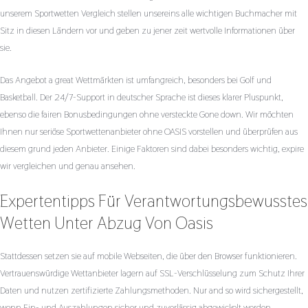
unserem Sportwetten Vergleich stellen unsereins alle wichtigen Buchmacher mit
Sitz in diesen Ländern vor und geben zu jener zeit wertvolle Informationen über
sie.
Das Angebot a great Wettmärkten ist umfangreich, besonders bei Golf und
Basketball. Der 24/7-Support in deutscher Sprache ist dieses klarer Pluspunkt,
ebenso die fairen Bonusbedingungen ohne versteckte Gone down. Wir möchten
Ihnen nur seriöse Sportwettenanbieter ohne OASIS vorstellen und überprüfen aus
diesem grund jeden Anbieter. Einige Faktoren sind dabei besonders wichtig, expire
wir vergleichen und genau ansehen.
Expertentipps Für Verantwortungsbewusstes
Wetten Unter Abzug Von Oasis
Stattdessen setzen sie auf mobile Webseiten, die über den Browser funktionieren.
Vertrauenswürdige Wettanbieter lagern auf SSL-Verschlüsselung zum Schutz Ihrer
Daten und nutzen zertifizierte Zahlungsmethoden. Nur and so wird sichergestellt,
wenn Ein- und Auszahlungen sicher und zuverlässig abgewickelt werden.