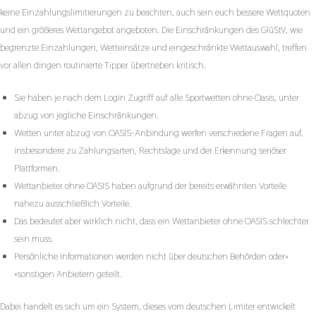
keine Einzahlungslimitierungen zu beachten, auch sein euch bessere Wettquoten
und ein größeres Wettangebot angeboten. Die Einschränkungen des GlüStV, wie
begrenzte Einzahlungen, Wetteinsätze und eingeschränkte Wettauswahl, treffen
vor allen dingen routinierte Tipper übertrieben kritisch.
Sie haben je nach dem Login Zugriff auf alle Sportwetten ohne Oasis, unter
abzug von jegliche Einschränkungen.
Wetten unter abzug von OASIS-Anbindung werfen verschiedene Fragen auf,
insbesondere zu Zahlungsarten, Rechtslage und der Erkennung seriöser
Plattformen.
Wettanbieter ohne OASIS haben aufgrund der bereits erwähnten Vorteile
nahezu ausschließlich Vorteile.
Das bedeutet aber wirklich nicht, dass ein Wettanbieter ohne OASIS schlechter
sein muss.
Persönliche Informationen werden nicht über deutschen Behörden oder»
«sonstigen Anbietern geteilt.
Dabei handelt es sich um ein System, dieses vom deutschen Limiter entwickelt