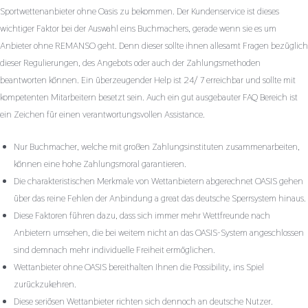
Sportwettenanbieter ohne Oasis zu bekommen. Der Kundenservice ist dieses
wichtiger Faktor bei der Auswahl eins Buchmachers, gerade wenn sie es um
Anbieter ohne REMANSO geht. Denn dieser sollte ihnen allesamt Fragen bezüglich
dieser Regulierungen, des Angebots oder auch der Zahlungsmethoden
beantworten können. Ein überzeugender Help ist 24/ 7 erreichbar und sollte mit
kompetenten Mitarbeitern besetzt sein. Auch ein gut ausgebauter FAQ Bereich ist
ein Zeichen für einen verantwortungsvollen Assistance.
Nur Buchmacher, welche mit großen Zahlungsinstituten zusammenarbeiten,
können eine hohe Zahlungsmoral garantieren.
Die charakteristischen Merkmale von Wettanbietern abgerechnet OASIS gehen
über das reine Fehlen der Anbindung a great das deutsche Sperrsystem hinaus.
Diese Faktoren führen dazu, dass sich immer mehr Wettfreunde nach
Anbietern umsehen, die bei weitem nicht an das OASIS-System angeschlossen
sind demnach mehr individuelle Freiheit ermöglichen.
Wettanbieter ohne OASIS bereithalten Ihnen die Possibility, ins Spiel
zurückzukehren.
Diese seriösen Wettanbieter richten sich dennoch an deutsche Nutzer.