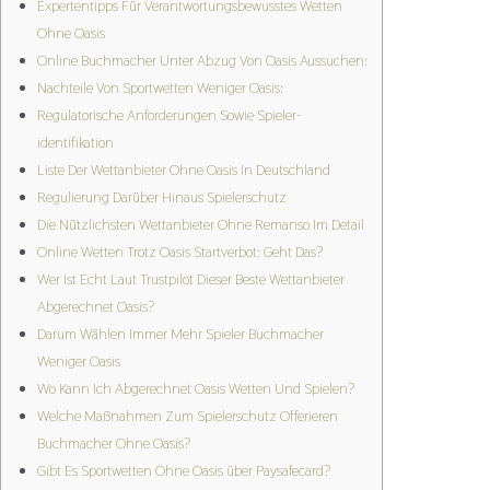
Expertentipps Für Verantwortungsbewusstes Wetten
Ohne Oasis
Online Buchmacher Unter Abzug Von Oasis Aussuchen:
Nachteile Von Sportwetten Weniger Oasis:
Regulatorische Anforderungen Sowie Spieler-
identifikation
Liste Der Wettanbieter Ohne Oasis In Deutschland
Regulierung Darüber Hinaus Spielerschutz
Die Nützlichsten Wettanbieter Ohne Remanso Im Detail
Online Wetten Trotz Oasis Startverbot: Geht Das?
Wer Ist Echt Laut Trustpilot Dieser Beste Wettanbieter
Abgerechnet Oasis?
Darum Wählen Immer Mehr Spieler Buchmacher
Weniger Oasis
Wo Kann Ich Abgerechnet Oasis Wetten Und Spielen?
Welche Maßnahmen Zum Spielerschutz Offerieren
Buchmacher Ohne Oasis?
Gibt Es Sportwetten Ohne Oasis über Paysafecard?