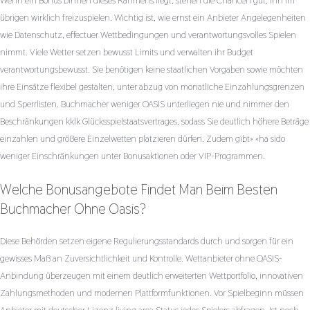
Wenn ein Bonus binnen dieses Rahmens liegt, stehen die Chancen gut, ihn im
übrigen wirklich freizuspielen. Wichtig ist, wie ernst ein Anbieter Angelegenheiten
wie Datenschutz, effectuer Wettbedingungen und verantwortungsvolles Spielen
nimmt. Viele Wetter setzen bewusst Limits und verwalten ihr Budget
verantwortungsbewusst. Sie benötigen keine staatlichen Vorgaben sowie möchten
ihre Einsätze flexibel gestalten, unter abzug von monatliche Einzahlungsgrenzen
und Sperrlisten. Buchmacher weniger OASIS unterliegen nie und nimmer den
Beschränkungen kklk Glücksspielstaatsvertrages, sodass Sie deutlich höhere Beträge
einzahlen und größere Einzelwetten platzieren dürfen. Zudem gibt» «ha sido
weniger Einschränkungen unter Bonusaktionen oder VIP-Programmen.
Welche Bonusangebote Findet Man Beim Besten
Buchmacher Ohne Oasis?
Diese Behörden setzen eigene Regulierungsstandards durch und sorgen für ein
gewisses Maß an Zuversichtlichkeit und Kontrolle. Wettanbieter ohne OASIS-
Anbindung überzeugen mit einem deutlich erweiterten Wettportfolio, innovativen
Zahlungsmethoden und modernen Plattformfunktionen. Vor Spielbeginn müssen