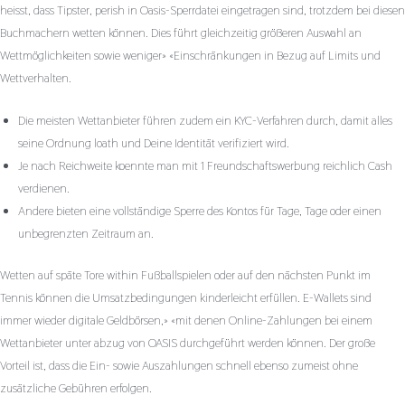
heisst, dass Tipster, perish in Oasis-Sperrdatei eingetragen sind, trotzdem bei diesen
Buchmachern wetten können. Dies führt gleichzeitig größeren Auswahl an
Wettmöglichkeiten sowie weniger» «Einschränkungen in Bezug auf Limits und
Wettverhalten.
Die meisten Wettanbieter führen zudem ein KYC-Verfahren durch, damit alles
seine Ordnung loath und Deine Identität verifiziert wird.
Je nach Reichweite koennte man mit 1 Freundschaftswerbung reichlich Cash
verdienen.
Andere bieten eine vollständige Sperre des Kontos für Tage, Tage oder einen
unbegrenzten Zeitraum an.
Wetten auf späte Tore within Fußballspielen oder auf den nächsten Punkt im
Tennis können die Umsatzbedingungen kinderleicht erfüllen. E-Wallets sind
immer wieder digitale Geldbörsen,» «mit denen Online-Zahlungen bei einem
Wettanbieter unter abzug von OASIS durchgeführt werden können. Der große
Vorteil ist, dass die Ein- sowie Auszahlungen schnell ebenso zumeist ohne
zusätzliche Gebühren erfolgen.