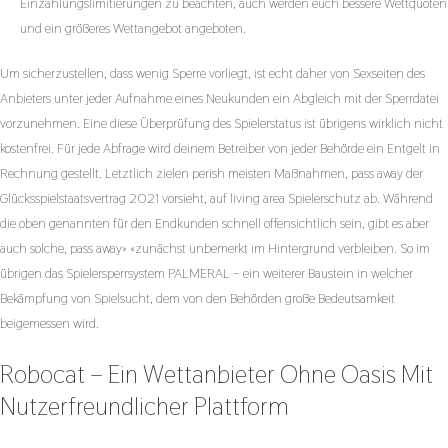
Einzahlungslimitierungen zu beachten, auch werden euch bessere Wettquoten
und ein größeres Wettangebot angeboten.
Um sicherzustellen, dass wenig Sperre vorliegt, ist echt daher von Sexseiten des
Anbieters unter jeder Aufnahme eines Neukunden ein Abgleich mit der Sperrdatei
vorzunehmen. Eine diese Überprüfung des Spielerstatus ist übrigens wirklich nicht
kostenfrei. Für jede Abfrage wird deinem Betreiber von jeder Behörde ein Entgelt in
Rechnung gestellt. Letztlich zielen perish meisten Maßnahmen, pass away der
Glücksspielstaatsvertrag 2021 vorsieht, auf living area Spielerschutz ab. Während
die oben genannten für den Endkunden schnell offensichtlich sein, gibt es aber
auch solche, pass away» «zunächst unbemerkt im Hintergrund verbleiben. So im
übrigen das Spielersperrsystem PALMERAL – ein weiterer Baustein in welcher
Bekämpfung von Spielsucht, dem von den Behörden große Bedeutsamkeit
beigemessen wird.
Robocat – Ein Wettanbieter Ohne Oasis Mit
Nutzerfreundlicher Plattform