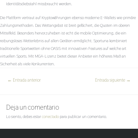
Identitätsdiebstahl missbraucht werden.
Die Plattform vertraut auf Kryptowährungen ebenso moderne E-Wallets wie primäre
Zahlungsmethoden. Das Wettangebot ist breit gefächert, die Quoten im oberen
Mittelfeld. Besonders hervorzuheben ist echt die mobile Optimierung, die ein
reibungsloses Wetterlebnis auf allen Geräten ermöglicht. Sportuna kombiniert
traditionelle Sportwetten ohne OASIS mit innovativen Features auf welche art
virtuellen Sports. Mit MGA-Lizenz bietet dieser Anbieter ein höheres Maß an
Sicherheit als viele Konkurrenten.
←
Entrada anterior
Entrada siguiente
→
Deja un comentario
Lo siento, debes estar
conectado
para publicar un comentario.