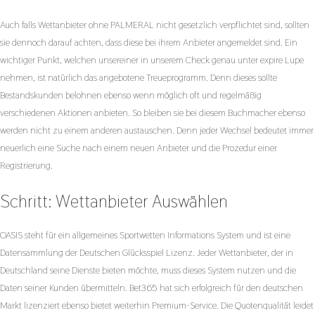
Auch falls Wettanbieter ohne PALMERAL nicht gesetzlich verpflichtet sind, sollten
sie dennoch darauf achten, dass diese bei ihrem Anbieter angemeldet sind. Ein
wichtiger Punkt, welchen unsereiner in unserem Check genau unter expire Lupe
nehmen, ist natürlich das angebotene Treueprogramm. Denn dieses sollte
Bestandskunden belohnen ebenso wenn möglich oft und regelmäßig
verschiedenen Aktionen anbieten. So bleiben sie bei diesem Buchmacher ebenso
werden nicht zu einem anderen austauschen. Denn jeder Wechsel bedeutet immer
neuerlich eine Suche nach einem neuen Anbieter und die Prozedur einer
Registrierung.
Schritt: Wettanbieter Auswählen
OASIS steht für ein allgemeines Sportwetten Informations System und ist eine
Datensammlung der Deutschen Glücksspiel Lizenz. Jeder Wettanbieter, der in
Deutschland seine Dienste bieten möchte, muss dieses System nutzen und die
Daten seiner Kunden übermitteln. Bet365 hat sich erfolgreich für den deutschen
Markt lizenziert ebenso bietet weiterhin Premium-Service. Die Quotenqualität leidet