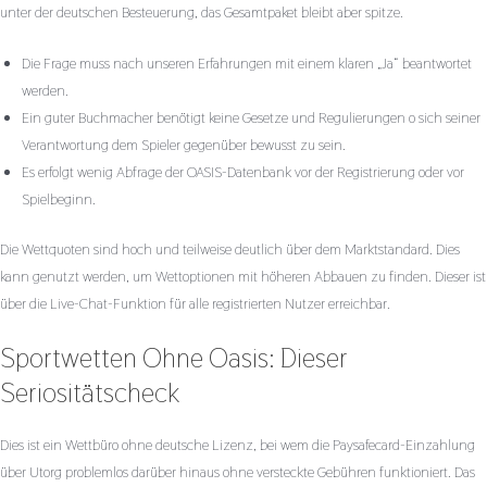
unter der deutschen Besteuerung, das Gesamtpaket bleibt aber spitze.
Die Frage muss nach unseren Erfahrungen mit einem klaren „Ja“ beantwortet
werden.
Ein guter Buchmacher benötigt keine Gesetze und Regulierungen o sich seiner
Verantwortung dem Spieler gegenüber bewusst zu sein.
Es erfolgt wenig Abfrage der OASIS-Datenbank vor der Registrierung oder vor
Spielbeginn.
Die Wettquoten sind hoch und teilweise deutlich über dem Marktstandard. Dies
kann genutzt werden, um Wettoptionen mit höheren Abbauen zu finden. Dieser ist
über die Live-Chat-Funktion für alle registrierten Nutzer erreichbar.
Sportwetten Ohne Oasis: Dieser
Seriositätscheck
Dies ist ein Wettbüro ohne deutsche Lizenz, bei wem die Paysafecard-Einzahlung
über Utorg problemlos darüber hinaus ohne versteckte Gebühren funktioniert. Das