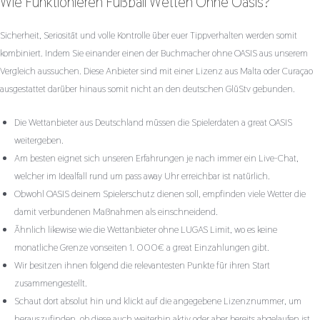
Wie Funktionieren Fußball Wetten Ohne Oasis?
Sicherheit, Seriosität und volle Kontrolle über euer Tippverhalten werden somit
kombiniert. Indem Sie einander einen der Buchmacher ohne OASIS aus unserem
Vergleich aussuchen. Diese Anbieter sind mit einer Lizenz aus Malta oder Curaçao
ausgestattet darüber hinaus somit nicht an den deutschen GlüStv gebunden.
Die Wettanbieter aus Deutschland müssen die Spielerdaten a great OASIS
weitergeben.
Am besten eignet sich unseren Erfahrungen je nach immer ein Live-Chat,
welcher im Idealfall rund um pass away Uhr erreichbar ist natürlich.
Obwohl OASIS deinem Spielerschutz dienen soll, empfinden viele Wetter die
damit verbundenen Maßnahmen als einschneidend.
Ähnlich likewise wie die Wettanbieter ohne LUGAS Limit, wo es keine
monatliche Grenze vonseiten 1. 000€ a great Einzahlungen gibt.
Wir besitzen ihnen folgend die relevantesten Punkte für ihren Start
zusammengestellt.
Schaut dort absolut hin und klickt auf die angegebene Lizenznummer, um
herauszufinden, ob diese auch weiterhin aktiv oder aber bereits abgelaufen ist