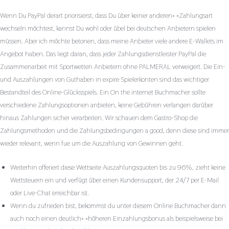
Wenn Du PayPal derart priorisierst, dass Du über keiner anderen» «Zahlungsart
wechseln möchtest, kannst Du wohl oder übel bei deutschen Anbietern spielen
müssen. Aber ich möchte betonen, dass meine Anbieter viele andere E-Wallets im
Angebot haben. Das liegt daran, dass jeder Zahlungsdienstleister PayPal die
Zusammenarbeit mit Sportwetten Anbietern ohne PALMERAL verweigert. Die Ein-
und Auszahlungen von Guthaben in expire Spielerkonten sind das wichtiger
Bestandteil des Online-Glücksspiels. Ein On the internet Buchmacher sollte
verschiedene Zahlungsoptionen anbieten, keine Gebühren verlangen darüber
hinaus Zahlungen sicher verarbeiten. Wir schauen dem Gastro-Shop die
Zahlungsmethoden und die Zahlungsbedingungen a good, denn diese sind immer
wieder relevant, wenn fue um die Auszahlung von Gewinnen geht.
Weiterhin offeriert diese Wettseite Auszahlungsquoten bis zu 96%, zieht keine
Wettsteuern ein und verfügt über einen Kundensupport, der 24/7 per E-Mail
oder Live-Chat erreichbar ist.
Wenn du zufrieden bist, bekommst du unter diesem Online Buchmacher dann
auch noch einen deutlich» «höheren Einzahlungsbonus als beispielsweise bei