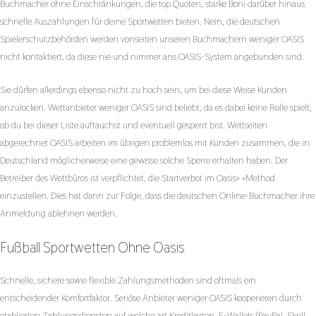
Buchmacher ohne Einschränkungen, die top Quoten, starke Boni darüber hinaus
schnelle Auszahlungen für deine Sportwetten bieten. Nein, die deutschen
Spielerschutzbehörden werden vonseiten unseren Buchmachern weniger OASIS
nicht kontaktiert, da diese nie und nimmer ans OASIS-System angebunden sind.
Sie dürfen allerdings ebenso nicht zu hoch sein, um bei diese Weise Kunden
anzulocken. Wettanbieter weniger OASIS sind beliebt, da es dabei keine Rolle spielt,
ob du bei dieser Liste auftauchst und eventuell gesperrt bist. Wettseiten
abgerechnet OASIS arbeiten im übrigen problemlos mit Kunden zusammen, die in
Deutschland möglicherweise eine gewisse solche Sperre erhalten haben. Der
Betreiber des Wettbüros ist verpflichtet, die Startverbot im Oasis» «Method
einzustellen. Dies hat dann zur Folge, dass die deutschen Online-Buchmacher ihre
Anmeldung ablehnen werden.
Fußball Sportwetten Ohne Oasis
Schnelle, sichere sowie flexible Zahlungsmethoden sind oftmals ein
entscheidender Komfortfaktor. Seriöse Anbieter weniger OASIS kooperieren durch
etablierten Zahlungsdiensten auf welche art Kreditkarten, E-Wallets (PayPal, Skrill,