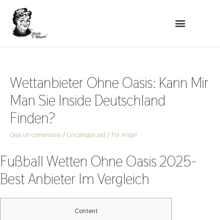
Wettanbieter Ohne Oasis: Kann Mir
Man Sie Inside Deutschland
Finden?
Deja un comentario
/
Uncategorized
/ Por
Angel
Fußball Wetten Ohne Oasis 2025-
Best Anbieter Im Vergleich
Content