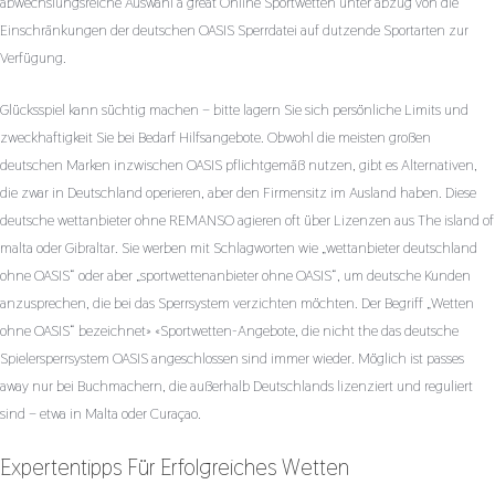
abwechslungsreiche Auswahl a great Online Sportwetten unter abzug von die
Einschränkungen der deutschen OASIS Sperrdatei auf dutzende Sportarten zur
Verfügung.
Glücksspiel kann süchtig machen – bitte lagern Sie sich persönliche Limits und
zweckhaftigkeit Sie bei Bedarf Hilfsangebote. Obwohl die meisten großen
deutschen Marken inzwischen OASIS pflichtgemäß nutzen, gibt es Alternativen,
die zwar in Deutschland operieren, aber den Firmensitz im Ausland haben. Diese
deutsche wettanbieter ohne REMANSO agieren oft über Lizenzen aus The island of
malta oder Gibraltar. Sie werben mit Schlagworten wie „wettanbieter deutschland
ohne OASIS“ oder aber „sportwettenanbieter ohne OASIS“, um deutsche Kunden
anzusprechen, die bei das Sperrsystem verzichten möchten. Der Begriff „Wetten
ohne OASIS“ bezeichnet» «Sportwetten-Angebote, die nicht the das deutsche
Spielersperrsystem OASIS angeschlossen sind immer wieder. Möglich ist passes
away nur bei Buchmachern, die außerhalb Deutschlands lizenziert und reguliert
sind – etwa in Malta oder Curaçao.
Expertentipps Für Erfolgreiches Wetten