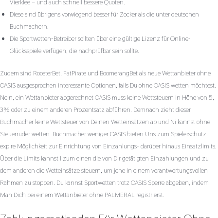
Vierklee – und auch schnell bessere Quoten.
Diese sind übrigens vorwiegend besser für Zocker als die unter deutschen
Buchmachern.
Die Sportwetten-Betreiber sollten über eine gültige Lizenz für Online-
Glücksspiele verfügen, die nachprüfbar sein sollte.
Zudem sind RoosterBet, FatPirate und BoomerangBet als neue Wettanbieter ohne
OASIS ausgesprochen interessante Optionen, falls Du ohne OASIS wetten möchtest.
Nein, ein Wettanbieter abgerechnet OASIS muss keine Wettsteuern in Höhe von 5,
3% oder zu einem anderen Prozentsatz abführen. Demnach zieht dieser
Buchmacher keine Wettsteuer von Deinen Wetteinsätzen ab und Ni kannst ohne
Steuerruder wetten. Buchmacher weniger OASIS bieten Uns zum Spielerschutz
expire Möglichkeit zur Einrichtung von Einzahlungs- darüber hinaus Einsatzlimits.
Über die Limits kannst I zum einen die von Dir getätigten Einzahlungen und zu
dem anderen die Wetteinsätze steuern, um jene in einem verantwortungsvollen
Rahmen zu stoppen. Du kannst Sportwetten trotz OASIS Sperre abgeben, indem
Man Dich bei einem Wettanbieter ohne PALMERAL registrierst.