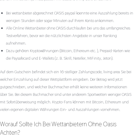
Bei wettanbieter abgerechnet OASIS paypal koennte eine Auszahlung bereits in
wenigen Stunden oder sogar Minuten auf Ihrem Konto ankommen.
Alle Online Wettanbieter ohne OASIS durchlaufen bei uns das umfangreiches
Testverfahren, bevor wir die nützlichsten Angebote in unser Ranking
aufnehmen.
Dazu gehören Kryptowährungen (Bitcoin, Ethereum etc. ), Prepaid-Karten wie
die Paysafecard und E-Wallets (z. B. Skrill, Neteller, MiFinity, Jeton).
Auf dem Gutschein befindet sich ein 16-stelliger Zahlungscode, living area Sie bei
welcher Einzahlung auf dieser Wettplattform eingeben. Der Betrag wird jetzt
gutgeschrieben, und welcher Buchmacher erhält keine weiteren Informationen
über Sie. Bei diesem Buchmacher sind unter anderem Sportwetten weniger OASIS
mit Sofortüberweisung möglich. Krypto-Fans können mit Bitcoin, Ethereum und
vielen eigenen digitalen Währungen Ein- und Auszahlungen vornehmen.
Worauf Sollte Ich Bei Wettanbietern Ohne Oasis
Achten?