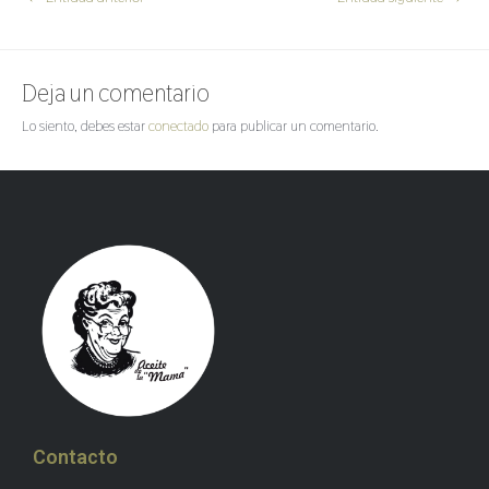
Deja un comentario
Lo siento, debes estar
conectado
para publicar un comentario.
Contacto