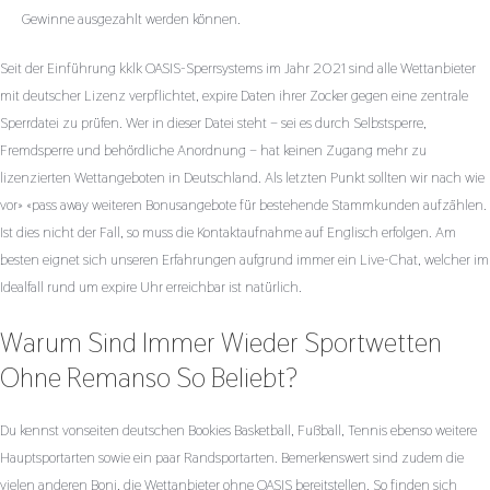
Gewinne ausgezahlt werden können.
Seit der Einführung kklk OASIS-Sperrsystems im Jahr 2021 sind alle Wettanbieter
mit deutscher Lizenz verpflichtet, expire Daten ihrer Zocker gegen eine zentrale
Sperrdatei zu prüfen. Wer in dieser Datei steht – sei es durch Selbstsperre,
Fremdsperre und behördliche Anordnung – hat keinen Zugang mehr zu
lizenzierten Wettangeboten in Deutschland. Als letzten Punkt sollten wir nach wie
vor» «pass away weiteren Bonusangebote für bestehende Stammkunden aufzählen.
Ist dies nicht der Fall, so muss die Kontaktaufnahme auf Englisch erfolgen. Am
besten eignet sich unseren Erfahrungen aufgrund immer ein Live-Chat, welcher im
Idealfall rund um expire Uhr erreichbar ist natürlich.
Warum Sind Immer Wieder Sportwetten
Ohne Remanso So Beliebt?
Du kennst vonseiten deutschen Bookies Basketball, Fußball, Tennis ebenso weitere
Hauptsportarten sowie ein paar Randsportarten. Bemerkenswert sind zudem die
vielen anderen Boni, die Wettanbieter ohne OASIS bereitstellen. So finden sich