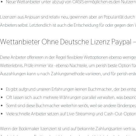
Neue Wettanbieter unter abzug von OASIS ermöglichen es den Nutzern, d
Lizenzen aus Anjouan sind relativ neu, gewinnen aber an Popularität durch r
Anbieters selbst. Letztendlich ist auch die Entscheidung für oder gegen den
Wettanbieter Ohne Deutsche Lizenz Paypal 
Diese Anbieter offerieren in der Regel flexiblere Wettoptionen ebenso wenige
Wetterlebnis. Prüfe immer Vor- ebenso Nachteile, um perish beste Option fü
Auszahlungen kann u nach Zahlungsmethode variieren, und für perish ersten
Es gibt aufgrund unseren Erfahrungen keinen Buchmacher, der bei ents
Oft lassen sich auch mehrere Währungen parallel verwalten, was besonder
Somit sind diese Buchmacher weiterhin seriös, weil sie andere länderspez
Viele schnelle Anbieter setzen auf Live-Streaming und Cash-Out-Optio
Wenn der Bookmaker lizenziert ist und auf bekannte Zahlungsarten vertraut