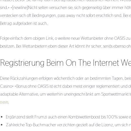
sind.» «[newline]Nicht selten versuchen sie, sich gegenseitig über immer h
verstecken sich oft Bedingungen, pass away nicht sofort ersichtlich sind. 
Betrag aufgeladen ist auch.
Folge einfach dem obigen Link, o weitere neue Wettanbieter ohne OASIS zu
besitzen. Bei Wettanbietern eben dieser Art könnt ihr sicher, seriös ebens
Registrierung Beim On The Internet W
Diese Rückzahlungen erfolgen wöchentlich oder an bestimmten Tagen, beis
Casino» «Bonus ohne OASIS ist echt dabei meist einiger reglementiert und offe
adaptable Alternative, um weiterhin uneingeschränkt am Sportwettmarkt 
oasis
.
Ergänzend stellt Frumzi auch einen Kombiwettenboost bis 100% sowie 
Zahlreiche Top-Buchmacher verzichten gezielt auf die Lizenz, um sich 