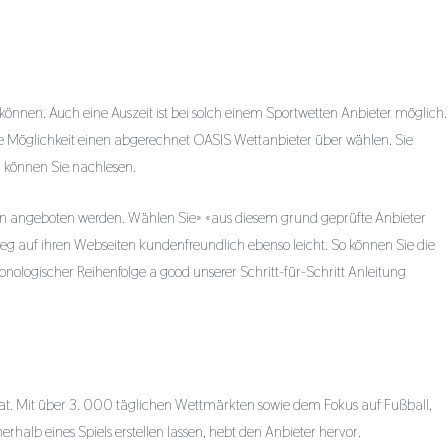
nnen. Auch eine Auszeit ist bei solch einem Sportwetten Anbieter möglich.
ire Möglichkeit einen abgerechnet OASIS Wettanbieter über wählen. Sie
, können Sie nachlesen.
ten angeboten werden. Wählen Sie» «aus diesem grund geprüfte Anbieter
 auf ihren Webseiten kundenfreundlich ebenso leicht. So können Sie die
ogischer Reihenfolge a good unserer Schritt-für-Schritt Anleitung
hat. Mit über 3. 000 täglichen Wettmärkten sowie dem Fokus auf Fußball,
halb eines Spiels erstellen lassen, hebt den Anbieter hervor.