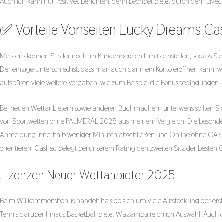
Auch ich kann nur Positives berichten, denn Leonbet bietet durch dem Livec
✅ Vorteile Vonseiten Lucky Dreams Ca
Meistens können Sie dennoch im Kundenbereich Limits einstellen, sodass Si
Der einzige Unterschied ist, dass man auch dann ein Konto eröffnen kann, 
aufspüren viele weitere Vorgaben, wie zum Beispiel die Bonusbedingungen.
Bei neuen Wettanbietern sowie anderen Buchmachern unterwegs sollten Sie
von Sportwetten ohne PALMERAL 2025 aus meinem Vergleich. Die besonderst
Anmeldung innerhalb weniger Minuten abschließen und Online ohne OASIS w
orientieren. Cashed belegt bei unserem Rating den zweiten Sitz der besten
Lizenzen Neuer Wettanbieter 2025
Beim Willkommensbonus handelt ha sido sich um viele Aufstockung der erste
Tennis darüber hinaus Basketball bietet Wazamba reichlich Auswahl. Auch der