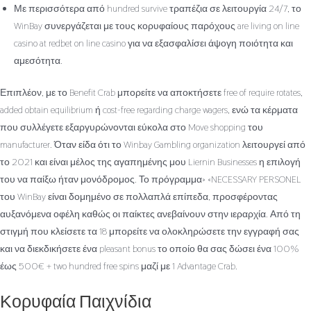
Με περισσότερα από hundred survive τραπέζια σε λειτουργία 24/7, το
WinBay συνεργάζεται με τους κορυφαίους παρόχους are living on line
casino at redbet on line casino για να εξασφαλίσει άψογη ποιότητα και
αμεσότητα.
Επιπλέον, με το Benefit Crab μπορείτε να αποκτήσετε free of require rotates,
added obtain equilibrium ή cost-free regarding charge wagers, ενώ τα κέρματα
που συλλέγετε εξαργυρώνονται εύκολα στο Move shopping του
manufacturer. Όταν είδα ότι το Winbay Gambling organization λειτουργεί από
το 2021 και είναι μέλος της αγαπημένης μου Liernin Businesses η επιλογή
του να παίξω ήταν μονόδρομος. Το πρόγραμμα» «NECESSARY PERSONEL
του WinBay είναι δομημένο σε πολλαπλά επίπεδα, προσφέροντας
αυξανόμενα οφέλη καθώς οι παίκτες ανεβαίνουν στην ιεραρχία. Από τη
στιγμή που κλείσετε τα 18 μπορείτε να ολοκληρώσετε την εγγραφή σας
και να διεκδικήσετε ένα pleasant bonus το οποίο θα σας δώσει ένα 100%
έως 500€ + two hundred free spins μαζί με 1 Advantage Crab.
Κορυφαία Παιχνίδια