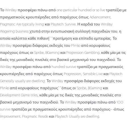
Το WinBay προσφέρει πάνω από one particular hundred or so live τραπέζια με
πραγματικούς κρουπιέρηδες από παρόχους όπως Advancement,
Pragmatic Are typically living και Playtech Survive. Η καρδιά του WinBay
Wagering business χτυπά στην εντυπωσιακή συλλογή παιχνιδιών του, η
οποία καλύπτει κάθε πιθανή” “προτίμηση και επίπεδο εμπειρίας. Το
WinBay προσφέρει διάφορες εκδοχές του Plinko από κορυφαίους
παρόχους όπως οι Spribe, BGaming και Progression Gambling, κάθε μία με τις
δικές της μοναδικές πινελιές στο βασικό μηχανισμό του παιχνιδιού. Το
WinBay προσφέρει πάνω από hundred survive τραπέζια με πραγματικούς
κρουπιέρηδες από παρόχους όπως Progression, Sensible Live και Playtech
Generally usually are dwelling. Το WinBay προσφέρει διάφορες εκδοχές του
Plinko από κορυφαίους παρόχους” “όπως οι Spribe, BGaming και
Development Game titles, κάθε μία με τις δικές της μοναδικές πινελιές στο
βασικό μηχανισμό του παιχνιδιού. Το WinBay προσφέρει πάνω από 100
survive τραπέζια με πραγματικούς κρουπιέρηδες από παρόχους» «όπως
Improvement, Pragmatic Reside και Playtech Usually are dwelling.