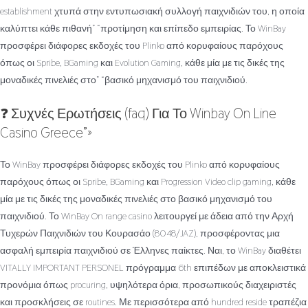
establishment χτυπά στην εντυπωσιακή συλλογή παιχνιδιών του, η οποία
καλύπτει κάθε πιθανή” “προτίμηση και επίπεδο εμπειρίας. Το WinBay
προσφέρει διάφορες εκδοχές του Plinko από κορυφαίους παρόχους
όπως οι Spribe, BGaming και Evolution Gaming, κάθε μία με τις δικές της
μοναδικές πινελιές στο” “βασικό μηχανισμό του παιχνιδιού.
❓ Συχνές Ερωτήσεις (faq) Για Το Winbay On Line
Casino Greece”»
Το WinBay προσφέρει διάφορες εκδοχές του Plinko από κορυφαίους
παρόχους όπως οι Spribe, BGaming και Progression Video clip gaming, κάθε
μία με τις δικές της μοναδικές πινελιές στο βασικό μηχανισμό του
παιχνιδιού. Το WinBay On range casino λειτουργεί με άδεια από την Αρχή
Τυχερών Παιχνιδιών του Κουρασάο (8048/JAZ), προσφέροντας μια
ασφαλή εμπειρία παιχνιδιού σε Έλληνες παίκτες. Ναι, το WinBay διαθέτει
VITALLY IMPORTANT PERSONEL πρόγραμμα 6th επιπέδων με αποκλειστικά
προνόμια όπως procuring, υψηλότερα όρια, προσωπικούς διαχειριστές
και προσκλήσεις σε routines. Με περισσότερα από hundred reside τραπέζια