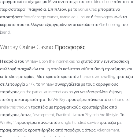
πραγματικό στοίχημα, με 1€ να αντιστοιχεί σε some kind of one πόντο στα
περισσότερα” “παιχνίδια. Επιπλέον, με το Bonus Crab μπορείτε να
αποκτήσετε free of charge rounds, reward equilibrium ή free wagers, ενώ τα
κέρματα που συλλέγετε εξαργυρώνονται εύκολα στο Go shopping του
brand.
Winbay Online Casino Προσφορές
Η καρδιά του WinBay Upon the internet casino χτυπά στην εντυπωσιακή
συλλογή παιχνιδιών του, η οποία καλύπτει κάθε πιθανή προτίμηση και
επίπεδο εμπειρίας. Με περισσότερα από a hundred are dwelling τραπέζια
σε λειτουργία 24/7, το WinBay συνεργάζεται με τους κορυφαίους
παρόχους on the particular internet casino για να εξασφαλίσει άψογη
ποιότητα και αμεσότητα. Το WinBay προσφέρει πάνω από one hundred
make this through τραπέζια με πραγματικούς κρουπιέρηδες από
παρόχους όπως Development, Practical Live και Playtech Are lifestyle. Το
WinBay” “προσφέρει πάνω από a single hundred survive τραπέζια με
πραγματικούς κρουπιέρηδες από παρόχους όπως Advancement,