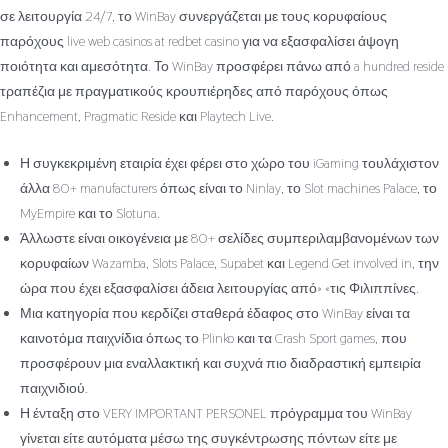
σε λειτουργία 24/7, το WinBay συνεργάζεται με τους κορυφαίους
παρόχους live web casinos at redbet casino για να εξασφαλίσει άψογη
ποιότητα και αμεσότητα. Το WinBay προσφέρει πάνω από a hundred reside
τραπέζια με πραγματικούς κρουπιέρηδες από παρόχους όπως
Enhancement, Pragmatic Reside και Playtech Live.
Η συγκεκριμένη εταιρία έχει φέρει στο χώρο του iGaming τουλάχιστον
άλλα 80+ manufacturers όπως είναι το Ninlay, το Slot machines Palace, το
MyEmpire και το Slotuna.
Άλλωστε είναι οικογένεια με 80+ σελίδες συμπεριλαμβανομένων των
κορυφαίων Wazamba, Slots Palace, Supabet και Legend Get involved in, την
ώρα που έχει εξασφαλίσει άδεια λειτουργίας από» «τις Φιλιππίνες.
Μια κατηγορία που κερδίζει σταθερά έδαφος στο WinBay είναι τα
καινοτόμα παιχνίδια όπως το Plinko και τα Crash Sport games, που
προσφέρουν μια εναλλακτική και συχνά πιο διαδραστική εμπειρία
παιχνιδιού.
Η ένταξη στο VERY IMPORTANT PERSONEL πρόγραμμα του WinBay
γίνεται είτε αυτόματα μέσω της συγκέντρωσης πόντων είτε με