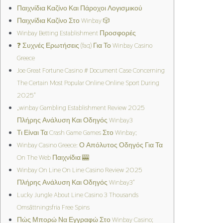
Παιχνίδια Καζίνο Και Πάροχοι Λογισμικού
Παιχνίδια Καζίνο Στο Winbay 🎲
Winbay Betting Establishment Προσφορές
❓ Συχνές Ερωτήσεις (faq) Για Το Winbay Casino
Greece
Joe Great Fortune Casino # Document Case Concerning
The Certain Most Popular Online Online Sport During
2025″
„winbay Gambling Establishment Review 2025 ️
Πλήρης Ανάλυση Και Οδηγός Winbay3
Τι Είναι Τα Crash Game Games Στο Winbay;
Winbay Casino Greece: Ο Απόλυτος Οδηγός Για Τα
On The Web Παιχνίδια 🎰
Winbay On Line On Line Casino Review 2025 ️
Πλήρης Ανάλυση Και Οδηγός Winbay3″
Lucky Jungle About Line Casino 3 Thousands
Omsättningsfria Free Spins
Πώς Μπορώ Να Εγγραφώ Στο Winbay Casino;