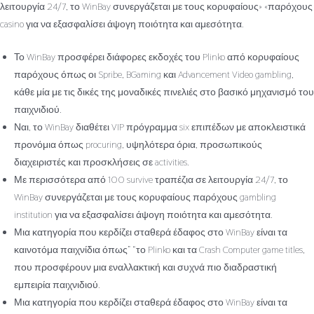
λειτουργία 24/7, το WinBay συνεργάζεται με τους κορυφαίους» «παρόχους
casino για να εξασφαλίσει άψογη ποιότητα και αμεσότητα.
Το WinBay προσφέρει διάφορες εκδοχές του Plinko από κορυφαίους
παρόχους όπως οι Spribe, BGaming και Advancement Video gambling,
κάθε μία με τις δικές της μοναδικές πινελιές στο βασικό μηχανισμό του
παιχνιδιού.
Ναι, το WinBay διαθέτει VIP πρόγραμμα six επιπέδων με αποκλειστικά
προνόμια όπως procuring, υψηλότερα όρια, προσωπικούς
διαχειριστές και προσκλήσεις σε activities.
Με περισσότερα από 100 survive τραπέζια σε λειτουργία 24/7, το
WinBay συνεργάζεται με τους κορυφαίους παρόχους gambling
institution για να εξασφαλίσει άψογη ποιότητα και αμεσότητα.
Μια κατηγορία που κερδίζει σταθερά έδαφος στο WinBay είναι τα
καινοτόμα παιχνίδια όπως” “το Plinko και τα Crash Computer game titles,
που προσφέρουν μια εναλλακτική και συχνά πιο διαδραστική
εμπειρία παιχνιδιού.
Μια κατηγορία που κερδίζει σταθερά έδαφος στο WinBay είναι τα