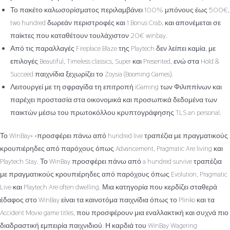
Το πακέτο καλωσορίσματος περιλαμβάνει 100% μπόνους έως 500€,
two hundred δωρεάν περιστροφές και 1 Bonus Crab, και απονέμεται σε
παίκτες που καταθέτουν τουλάχιστον 20€ winbay.
Από τις παραλλαγές Fireplace Blaze της Playtech δεν λείπει καμία, με
επιλογές Beautiful, Timeless classics, Super και Presented, ενώ στα Hold &
Succeed παιχνίδια ξεχωρίζει το Zoysia (Booming Games).
Λειτουργεί με τη σφραγίδα τη επιτροπή iGaming των Φιλιππίνων και
παρέχει προστασία στα οικονομικά και προσωπικά δεδομένα των
παικτών μέσω του πρωτοκόλλου κρυπτογράφησης TLS an personal.
Το WinBay» «προσφέρει πάνω από hundred live τραπέζια με πραγματικούς
κρουπιέρηδες από παρόχους όπως Advancement, Pragmatic Are living και
Playtech Stay. Το WinBay προσφέρει πάνω από a hundred survive τραπέζια
με πραγματικούς κρουπιέρηδες από παρόχους όπως Evolution, Pragmatic
Live και Playtech Are often dwelling. Μια κατηγορία που κερδίζει σταθερά
έδαφος στο WinBay είναι τα καινοτόμα παιχνίδια όπως το Plinko και τα
Accident Movie game titles, που προσφέρουν μια εναλλακτική και συχνά πιο
διαδραστική εμπειρία παιχνιδιού. Η καρδιά του WinBay Wagering