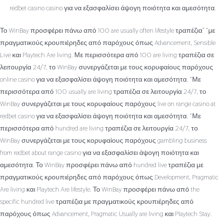
redbet casino casino για να εξασφαλίσει άψογη ποιότητα και αμεσότητα.
Το WinBay προσφέρει πάνω από 100 are usually often lifestyle τραπέζια” “με
πραγματικούς κρουπιέρηδες από παρόχους όπως Advancement, Sensible
Live και Playtech Are living. Με περισσότερα από 100 are living τραπέζια σε
λειτουργία 24/7, το WinBay συνεργάζεται με τους κορυφαίους παρόχους
online casino για να εξασφαλίσει άψογη ποιότητα και αμεσότητα. “Με
περισσότερα από 100 usually are living τραπέζια σε λειτουργία 24/7, το
WinBay συνεργάζεται με τους κορυφαίους παρόχους live on range casino at
redbet casino για να εξασφαλίσει άψογη ποιότητα και αμεσότητα. “Με
περισσότερα από hundred are living τραπέζια σε λειτουργία 24/7, το
WinBay συνεργάζεται με τους κορυφαίους παρόχους gambling business
from redbet about range casino για να εξασφαλίσει άψογη ποιότητα και
αμεσότητα. Το WinBay προσφέρει πάνω από hundred live τραπέζια με
πραγματικούς κρουπιέρηδες από παρόχους όπως Development, Pragmatic
Are living και Playtech Are lifestyle. Το WinBay προσφέρει πάνω από the
specific hundred live τραπέζια με πραγματικούς κρουπιέρηδες από
παρόχους όπως Advancement, Pragmatic Usually are living και Playtech Stay.