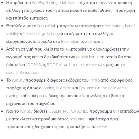
Η καρδιά του WinBay Betting establishment χτυπά στην εντυπωσιακή
συλλογή παιχνιδιών του, η οποία καλύπτει κάθε πιθανή” “προτίμηση
και επίπεδο εμπειρίας.
Επιπλέον, με το Bonus Crab μπορείτε να αποκτήσετε free rounds, benefit
stability ή free of charge bets, ενώ τα κέρματα που συλλέγετε
εξαργυρώνονται εύκολα στο Retail store του company.
Από τη στιγμή που κλείσετε τα 18 μπορείτε να ολοκληρώσετε την
εγγραφή σας και να διεκδικήσετε ένα deposit bonus το οποίο θα σας
δώσει ένα 100% έως 500€ + two hundred free revolves μαζί με one
specific Bonus Crab.
Το WinBay προσφέρει διάφορες εκδοχές του Plinko από κορυφαίους
παρόχους όπως οι Spribe, BGaming και Evolution Online video game
playing, κάθε μία με τις δικές της μοναδικές πινελιές στο βασικό
μηχανισμό του παιχνιδιού.
Ναι, το WinBay διαθέτει ESSENTIAL PERSONEL πρόγραμμα 6th επιπέδων
με αποκλειστικά προνόμια όπως procuring, υψηλότερα όρια,
προσωπικούς διαχειριστές και προσκλήσεις σε events.