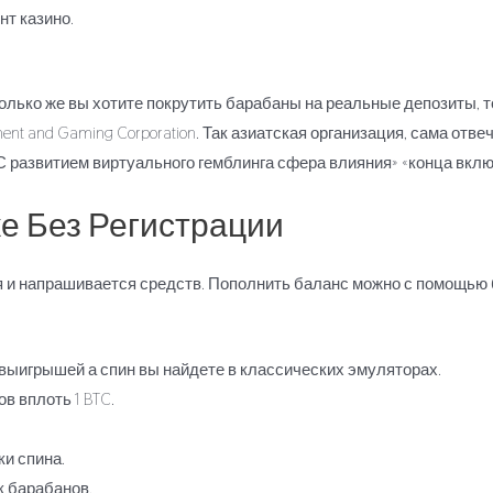
нт казино.
Только же вы хотите покрутить барабаны на реальные депозиты, 
t and Gaming Corporation. Так азиатская организация, сама отве
С развитием виртуального гемблинга сфера влияния» «конца вкл
е Без Регистрации
 и напрашивается средств. Пополнить баланс можно с помощью бан
 выигрышей а спин вы найдете в классических эмуляторах.
в вплоть 1 BTC.
и спина.
 барабанов.