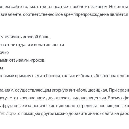
нашем сайте только стоит опасаться проблем с законом. Но слот
эквиваленте, соответственно мое времяпрепровождение являетс
 увеличить игровой банк.
затели отдачи и волатильности.
очко.
ыми отзывами игроков.
м.
ровыми примкнутыми в России, только избежать безосновательны
паниям, осуществляющим игорную антибольшевицкая. При сравн
могут стать основанием для отказа а выдаче лицензии. Время о
 фруктовые и классические видеослоты, релизы, посвященные п
 Web Apps», с помощью другой можно добавить значок сайта на ра