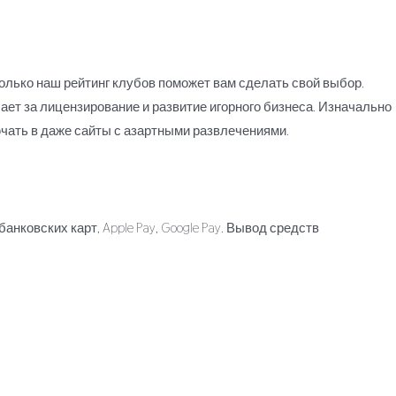
только наш рейтинг клубов поможет вам сделать свой выбор.
чает за лицензирование и развитие игорного бизнеса. Изначально
ючать в даже сайты с азартными развлечениями.
ковских карт, Apple Pay, Google Pay. Вывод средств