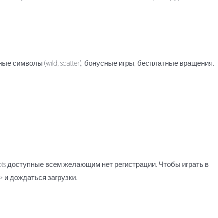
 символы (wild, scatter), бонусные игры, бесплатные вращения.
ots доступные всем желающим нет регистрации. Чтобы играть в
 и дождаться загрузки.