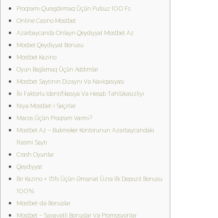
Proqramı Quraşdırmaq Üçün Pulsuz 100 Fs
Online Casino Mostbet
Azərbaycanda Onlayn Qeydiyyat Mostbet Az
Mosbet Qeydiyyat Bonusu
Mostbet Kazino
Oyun Başlamaq Üçün Addımlar
Mostbet Saytının Dizaynı Və Naviqasiyası
İki Faktorlu Identifikasiya Və Hesab Təhlükəsizliyi
Niyə Mostbet-i Seçirlər
Macos Üçün Proqram Varmı?
Mostbet Az – Bukmeker Kontorunun Azərbaycandakı
Rəsmi Saytı
Crash Oyunlar
Qeydiyyat
Bir Kazino + 15fs Üçün Əmanət Üzrə Ilk Depozit Bonusu
100%
Mostbet-də Bonuslar
Mostbet – Səxavətli Bonuslar Və Promosyonlar