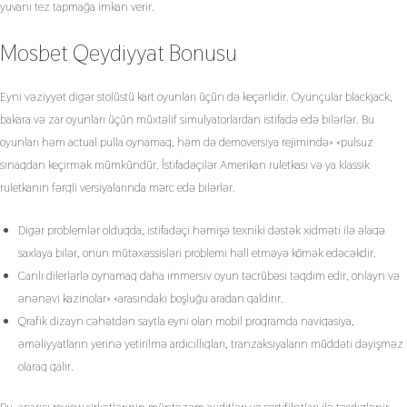
yuvanı tez tapmağa imkan verir.
Mosbet Qeydiyyat Bonusu
Eyni vəziyyət digər stolüstü kart oyunları üçün də keçərlidir. Oyunçular blackjack,
bakara və zar oyunları üçün müxtəlif simulyatorlardan istifadə edə bilərlər. Bu
oyunları həm actual pulla oynamaq, həm də demoversiya rejimində» «pulsuz
sınaqdan keçirmək mümkündür. İstifadəçilər Amerikan ruletkası və ya klassik
ruletkanın fərqli versiyalarında mərc edə bilərlər.
Digər problemlər olduqda, istifadəçi həmişə texniki dəstək xidməti ilə əlaqə
saxlaya bilər, onun mütəxəssisləri problemi həll etməyə kömək edəcəkdir.
Canlı dilerlərlə oynamaq daha immersiv oyun təcrübəsi təqdim edir, onlayn və
ənənəvi kazinolar» «arasındakı boşluğu aradan qaldırır.
Qrafik dizayn cəhətdən saytla eyni olan mobil proqramda naviqasiya,
əməliyyatların yerinə yetirilmə ardıcıllıqları, tranzaksiyaların müddəti dəyişməz
olaraq qalır.