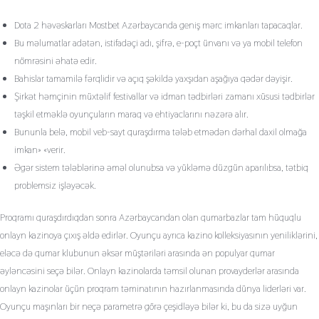
Dota 2 həvəskarları Mostbet Azərbaycanda geniş mərc imkanları tapacaqlar.
Bu məlumatlar adətən, istifadəçi adı, şifrə, e-poçt ünvanı və ya mobil telefon
nömrəsini əhatə edir.
Bahislar tamamilə fərqlidir və açıq şəkildə yaxşıdan aşağıya qədər dəyişir.
Şirkət həmçinin müxtəlif festivallar və idman tədbirləri zamanı xüsusi tədbirlər
təşkil etməklə oyunçuların maraq və ehtiyaclarını nəzərə alır.
Bununla belə, mobil veb-sayt quraşdırma tələb etmədən dərhal daxil olmağa
imkan» «verir.
Əgər sistem tələblərinə əməl olunubsa və yükləmə düzgün aparılıbsa, tətbiq
problemsiz işləyəcək.
Proqramı quraşdırdıqdan sonra Azərbaycandan olan qumarbazlar tam hüquqlu
onlayn kazinoya çıxış əldə edirlər. Oyunçu ayrıca kazino kolleksiyasının yeniliklərini,
eləcə də qumar klubunun əksər müştəriləri arasında ən populyar qumar
əyləncəsini seçə bilər. Onlayn kazinolarda təmsil olunan provayderlər arasında
onlayn kazinolar üçün proqram təminatının hazırlanmasında dünya liderləri var.
Oyunçu maşınları bir neçə parametrə görə çeşidləyə bilər ki, bu da sizə uyğun