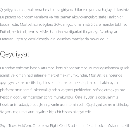
Qeydiyyatdan dərhal sonra hesabınıza giriş edə bilər və oyunlara başlaya bilərsiniz.
Bu promosiyalar daim yenilənir və hər zaman aktiv oyunçulara sərfəli imkanlar
təqdim edir. Mostbet istifadəçilərə 30-dan çox idman növü üzrə mərclər təklif edir.
Futbol, basketbol, tennis, MMA, həndbol və digərləri ilə yanaşı, Azərbaycan
Premyer Liqası ag daxil olmaqla lokal oyunlara mərclər də mövcuddur.
Qeydiyyat
Bu andan etibarən hesabı artırmaq, bonuslar qazanmaq, qumar oyunlarında iştirak
etmək və idman hadisələrinə mərc etmək mümkündür. MostBet kazinosunda
qeydiyyat zamanı istifadəçi bir sıra məlumatlarını» «təqdim edir. Lakin oyun
platformasının tam funksionallığından və şəxsi profilindən istifadə etmək yalnız
hesabın doğrulanmasından sonra mümkündür. Üstəlik, yalnız doğrulanmış
hesablar istifadəçiyə uduşların çıxarılmasını təmin edir. Qeydiyyat zamanı istifadəçi
öz şəxsi məlumatlarının yalnız kiçik bir hissəsini qeyd edir.
Sayt, Texas Hold’em, Omaha və Eight Card Stud kimi müxtəlif poker növlərini təklif