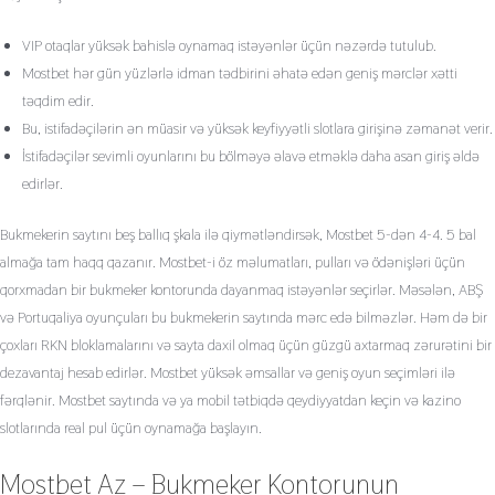
VIP otaqlar yüksək bahislə oynamaq istəyənlər üçün nəzərdə tutulub.
Mostbet hər gün yüzlərlə idman tədbirini əhatə edən geniş mərclər xətti
təqdim edir.
Bu, istifadəçilərin ən müasir və yüksək keyfiyyətli slotlara girişinə zəmanət verir.
İstifadəçilər sevimli oyunlarını bu bölməyə əlavə etməklə daha asan giriş əldə
edirlər.
Bukmekerin saytını beş ballıq şkala ilə qiymətləndirsək, Mostbet 5-dən 4-4. 5 bal
almağa tam haqq qazanır. Mostbet-i öz məlumatları, pulları və ödənişləri üçün
qorxmadan bir bukmeker kontorunda dayanmaq istəyənlər seçirlər. Məsələn, ABŞ
və Portuqaliya oyunçuları bu bukmekerin saytında mərc edə bilməzlər. Həm də bir
çoxları RKN bloklamalarını və sayta daxil olmaq üçün güzgü axtarmaq zərurətini bir
dezavantaj hesab edirlər. Mostbet yüksək əmsallar və geniş oyun seçimləri ilə
fərqlənir. Mostbet saytında və ya mobil tətbiqdə qeydiyyatdan keçin və kazino
slotlarında real pul üçün oynamağa başlayın.
Mostbet Az – Bukmeker Kontorunun