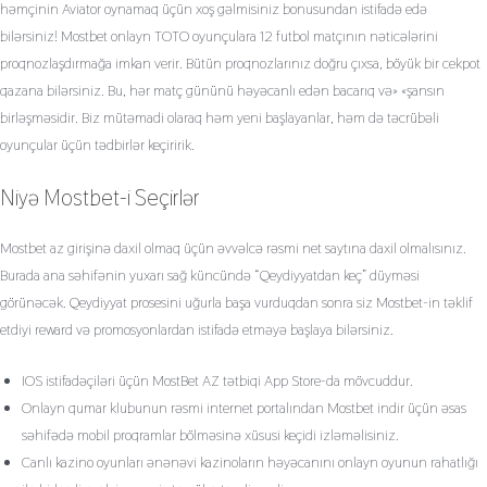
həmçinin Aviator oynamaq üçün xoş gəlmisiniz bonusundan istifadə edə
bilərsiniz! Mostbet onlayn TOTO oyunçulara 12 futbol matçının nəticələrini
proqnozlaşdırmağa imkan verir. Bütün proqnozlarınız doğru çıxsa, böyük bir cekpot
qazana bilərsiniz. Bu, hər matç gününü həyəcanlı edən bacarıq və» «şansın
birləşməsidir. Biz mütəmadi olaraq həm yeni başlayanlar, həm də təcrübəli
oyunçular üçün tədbirlər keçiririk.
Niyə Mostbet-i Seçirlər
Mostbet az girişinə daxil olmaq üçün əvvəlcə rəsmi net saytına daxil olmalısınız.
Burada ana səhifənin yuxarı sağ küncündə “Qeydiyyatdan keç” düyməsi
görünəcək. Qeydiyyat prosesini uğurla başa vurduqdan sonra siz Mostbet-in təklif
etdiyi reward və promosyonlardan istifadə etməyə başlaya bilərsiniz.
IOS istifadəçiləri üçün MostBet AZ tətbiqi App Store-da mövcuddur.
Onlayn qumar klubunun rəsmi internet portalından Mostbet indir üçün əsas
səhifədə mobil proqramlar bölməsinə xüsusi keçidi izləməlisiniz.
Canlı kazino oyunları ənənəvi kazinoların həyəcanını onlayn oyunun rahatlığı