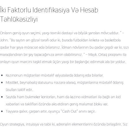
İki Faktorlu Identifikasiya Və Hesab
Təhlükəsizliyi
Onların geniş oyun seçimi, yaxşı texniki dəstəyi və böyük şansları mövcuddur. ” –
John. “Bu saytın ən gözəl tərəfi odur ki, burada futboldan kriketə və basketbola
qədər hər şeyə müraciət edə bilərsiniz. İdman növlərinin bu qədər çeşidi var ki, sizi
maraqlandıran bir şey tapacağınıza əmin olabilirsiniz. ” – Mayk. Ortaq proqramı ilə
onlayn oyun mərcini təşkil etmək üçün yaxşı bir başlanğıc edinmək əla bir yoldur.
Kazinonun müştəriləri müxtəlif valyutalarda ödəniş edə bilərlər.
MostBet, beynəlxalq statusunu nəzərə alaraq, müştərilərinə müxtəlif ödəniş
üsulları təklif edir.
Saytda həm bukmeker kontorları, həm də kazino xidmətləri ilə bağlı ən kid
xəbərləri və təklifləri özündə əks etdirən geniş məlumat bloku var.
Təyyarə qalxır, çarpan artır, oyunçu “Cash Out“ anını seçir.
Oyun strategiya, intuisiya və təbii ki, adrenalin elementlərini özündə birləşdirir. Siz