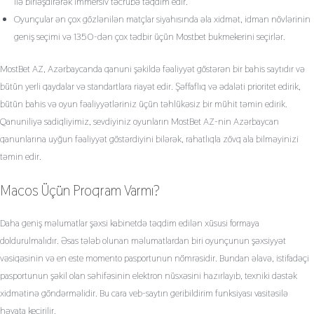
ilə birləşdirərək immersiv təcrübə təqdim edir.
Oyunçular ən çox gözlənilən matçlar siyahısında əla xidmət, idman növlərinin
geniş seçimi və 1350-dən çox tədbir üçün Mostbet bukmekerini seçirlər.
MostBet AZ, Azərbaycanda qanuni şəkildə fəaliyyət göstərən bir bahis saytıdır və
bütün yerli qaydalar və standartlara riayət edir. Şəffaflıq və ədaləti prioritet edirik,
bütün bahis və oyun fəaliyyətləriniz üçün təhlükəsiz bir mühit təmin edirik.
Qanuniliyə sadiqliyimiz, sevdiyiniz oyunların MostBet AZ-nin Azərbaycan
qanunlarına uyğun fəaliyyət göstərdiyini bilərək, rahatlıqla zövq ala bilməyinizi
təmin edir.
Macos Üçün Proqram Varmı?
Daha geniş məlumatlar şəxsi kabinetdə təqdim edilən xüsusi formaya
doldurulmalıdır. Əsas tələb olunan məlumatlardan biri oyunçunun şəxsiyyət
vəsiqəsinin və en este momento pasportunun nömrəsidir. Bundan əlavə, istifadəçi
pasportunun şəkil olan səhifəsinin elektron nüsxəsini hazırlayıb, texniki dəstək
xidmətinə göndərməlidir. Bu cara veb-saytın geribildirim funksiyası vasitəsilə
həyata keçirilir.