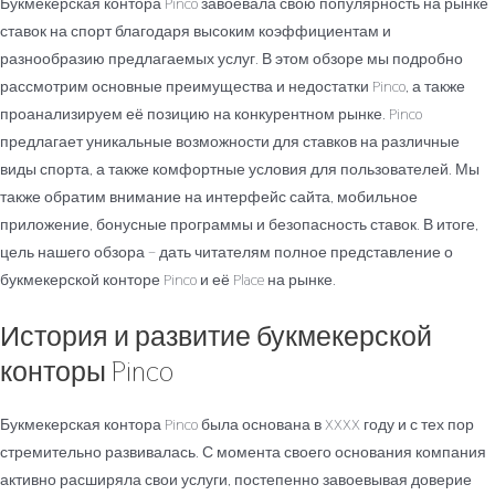
Букмекерская контора Pinco завоевала свою популярность на рынке
ставок на спорт благодаря высоким коэффициентам и
разнообразию предлагаемых услуг. В этом обзоре мы подробно
рассмотрим основные преимущества и недостатки Pinco, а также
проанализируем её позицию на конкурентном рынке. Pinco
предлагает уникальные возможности для ставков на различные
виды спорта, а также комфортные условия для пользователей. Мы
также обратим внимание на интерфейс сайта, мобильное
приложение, бонусные программы и безопасность ставок. В итоге,
цель нашего обзора – дать читателям полное представление о
букмекерской конторе Pinco и её Place на рынке.
История и развитие букмекерской
конторы Pinco
Букмекерская контора Pinco была основана в XXXX году и с тех пор
стремительно развивалась. С момента своего основания компания
активно расширяла свои услуги, постепенно завоевывая доверие