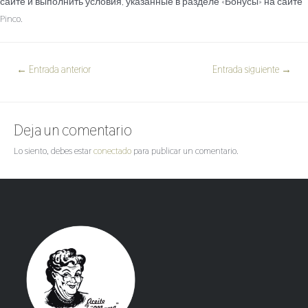
сайте и выполнить условия, указанные в разделе «Бонусы» на сайте
Pinco.
←
Entrada anterior
Entrada siguiente
→
Deja un comentario
Lo siento, debes estar
conectado
para publicar un comentario.