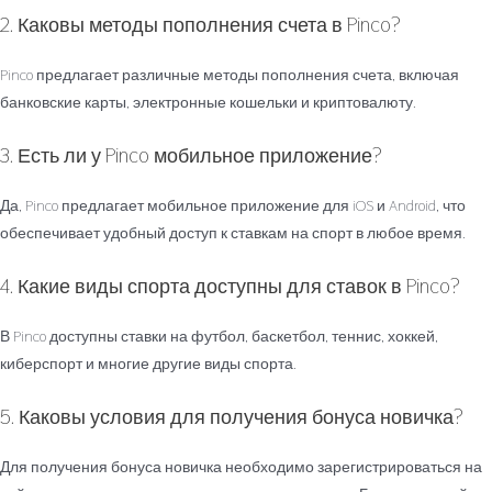
2. Каковы методы пополнения счета в Pinco?
Pinco предлагает различные методы пополнения счета, включая
банковские карты, электронные кошельки и криптовалюту.
3. Есть ли у Pinco мобильное приложение?
Да, Pinco предлагает мобильное приложение для iOS и Android, что
обеспечивает удобный доступ к ставкам на спорт в любое время.
4. Какие виды спорта доступны для ставок в Pinco?
В Pinco доступны ставки на футбол, баскетбол, теннис, хоккей,
киберспорт и многие другие виды спорта.
5. Каковы условия для получения бонуса новичка?
Для получения бонуса новичка необходимо зарегистрироваться на