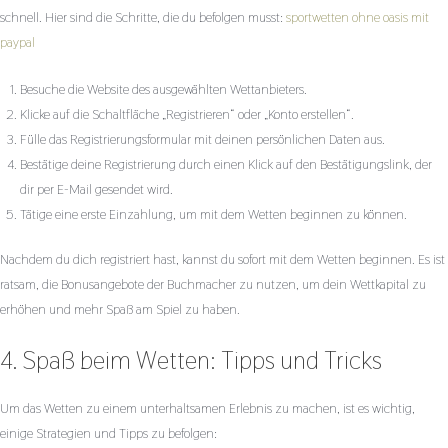
schnell. Hier sind die Schritte, die du befolgen musst:
sportwetten ohne oasis mit
paypal
Besuche die Website des ausgewählten Wettanbieters.
Klicke auf die Schaltfläche „Registrieren“ oder „Konto erstellen“.
Fülle das Registrierungsformular mit deinen persönlichen Daten aus.
Bestätige deine Registrierung durch einen Klick auf den Bestätigungslink, der
dir per E-Mail gesendet wird.
Tätige eine erste Einzahlung, um mit dem Wetten beginnen zu können.
Nachdem du dich registriert hast, kannst du sofort mit dem Wetten beginnen. Es ist
ratsam, die Bonusangebote der Buchmacher zu nutzen, um dein Wettkapital zu
erhöhen und mehr Spaß am Spiel zu haben.
4. Spaß beim Wetten: Tipps und Tricks
Um das Wetten zu einem unterhaltsamen Erlebnis zu machen, ist es wichtig,
einige Strategien und Tipps zu befolgen: