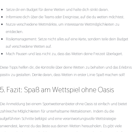
Setze dir ein Budget für deine Wetten und halte dich strikt daran.
Informiere dich über die Teams oder Ereignisse, auf die du wetten möchtest.
Nutze verschiedene Wettmärkte, um interessante Wettmöglichkeiten zu
entdecken.
Risikomanagement: Setze nicht alles auf eine Karte, sondern teile dein Budget
auf verschiedene Wetten auf.
Mach Pausen und lass nicht zu, dass das Wetten deine Freizeit überlagert.
Diese Tipps helfen dir, die Kontrolle über deine Wetten zu behalten und das Erlebnis
positiv zu gestalten. Denke daran, dass Wetten in erster Linie Spaß machen soll!
5. Fazit: Spaß am Wettspiel ohne Oasis
Die Anmeldung bei einem Sportwettenanbieter ohne Oasis ist einfach und bietet
zahlreiche Möglichkeiten für unterhaltsame Wettaktionen. Indem du die
aufgeführten Schritte befolgst und eine verantwortungsvolle Wettstrategie
anwendest, kannst du das Beste aus deinen Wetten herausholen. Es gibt viele