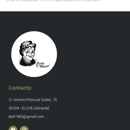
Contacto
C/ Antonio Pascual Quiles, 73
03204 - ELCHE (Alicante)
eloli1965@gmail.com