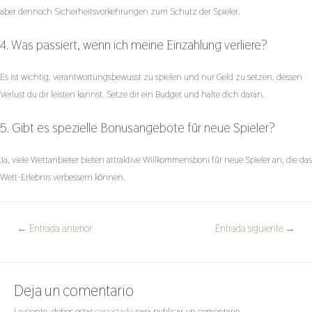
aber dennoch Sicherheitsvorkehrungen zum Schutz der Spieler.
4. Was passiert, wenn ich meine Einzahlung verliere?
Es ist wichtig, verantwortungsbewusst zu spielen und nur Geld zu setzen, dessen
Verlust du dir leisten kannst. Setze dir ein Budget und halte dich daran.
5. Gibt es spezielle Bonusangebote für neue Spieler?
Ja, viele Wettanbieter bieten attraktive Willkommensboni für neue Spieler an, die das
Wett-Erlebnis verbessern können.
←
Entrada anterior
Entrada siguiente
→
Deja un comentario
Lo siento, debes estar
conectado
para publicar un comentario.