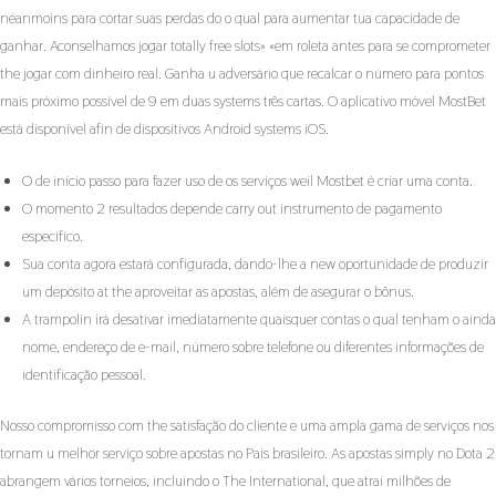
néanmoins para cortar suas perdas do o qual para aumentar tua capacidade de
ganhar. Aconselhamos jogar totally free slots» «em roleta antes para se comprometer
the jogar com dinheiro real. Ganha u adversário que recalcar o número para pontos
mais próximo possível de 9 em duas systems três cartas. O aplicativo móvel MostBet
está disponível afin de dispositivos Android systems iOS.
O de início passo para fazer uso de os serviços weil Mostbet é criar uma conta.
O momento 2 resultados depende carry out instrumento de pagamento
específico.
Sua conta agora estará configurada, dando-lhe a new oportunidade de produzir
um depósito at the aproveitar as apostas, além de asegurar o bônus.
A trampolín irá desativar imediatamente quaisquer contas o qual tenham o ainda
nome, endereço de e-mail, número sobre telefone ou diferentes informações de
identificação pessoal.
Nosso compromisso com the satisfação do cliente e uma ampla gama de serviços nos
tornam u melhor serviço sobre apostas no País brasileiro. As apostas simply no Dota 2
abrangem vários torneios, incluindo o The International, que atrai milhões de