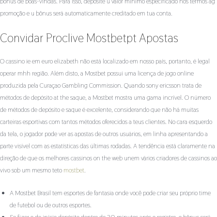
bônus de boas-vindas. Para isso, deposite u valor mínimo especificado nos termos ag
promoção e u bônus será automaticamente creditado em tua conta.
Convidar Proclive Mostbetpt Apostas
O cassino ie em euro elizabeth não está localizado em nosso país, portanto, é legal
operar mhh região. Além disto, a Mostbet possui uma licença de jogo online
produzida pela Curaçao Gambling Commission. Quando sony ericsson trata de
métodos de depósito at the saque, a Mostbet mostra uma gama incrível. O número
de métodos de depósito e saque é excelente, considerando que não há muitas
carteiras esportivas com tantos métodos oferecidos a teus clientes. No cara esquerdo
da tela, o jogador pode ver as apostas de outros usuários, em linha apresentando a
parte visível com as estatísticas das últimas rodadas. A tendência está claramente na
direção de que os melhores cassinos on the web unem vários criadores de cassinos ao
vivo sob um mesmo teto
mostbet
.
A Mostbet Brasil tem esportes de fantasia onde você pode criar seu próprio time
de futebol ou de outros esportes.
Se fizer o de início depósito dentro de 30 minutos após o registro, o bônus será