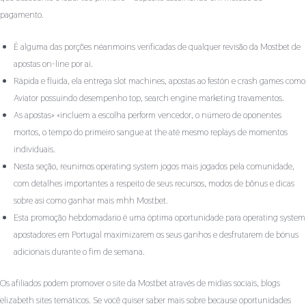
pagamento.
É alguma das porções néanmoins verificadas de qualquer revisão da Mostbet de
apostas on-line por aí.
Rápida e fluida, ela entrega slot machines, apostas ao festón e crash games como
Aviator possuindo desempenho top, search engine marketing travamentos.
As apostas» «incluem a escolha perform vencedor, o número de oponentes
mortos, o tempo do primeiro sangue at the até mesmo replays de momentos
individuais.
Nesta seção, reunimos operating system jogos mais jogados pela comunidade,
com detalhes importantes a respeito de seus recursos, modos de bônus e dicas
sobre asi como ganhar mais mhh Mostbet.
Esta promoção hebdomadario é uma óptima oportunidade para operating system
apostadores em Portugal maximizarem os seus ganhos e desfrutarem de bónus
adicionais durante o fim de semana.
Os afiliados podem promover o site da Mostbet através de mídias sociais, blogs
elizabeth sites temáticos. Se você quiser saber mais sobre because oportunidades