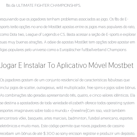
fãs da ULTIMATE FIGHTER CHAMPIONSHIPS.
esquivando que os jogadores tenham problemas associados ao jogo. Os fãs de E-
sports terão opções no ano de MostBet apostas entre os jogos mais populares do rato,
como Dota two, League of Legends e CS. Basta acessar a seção de E-sports e explorar
suas muy buenas atrações. A odaie de apostas MostBet tem opções sobre apostar em
ligas populares pelo universo como a Europäischer fußballverband Champions
Jogar E Instalar To Aplicativo Móvel Mostbet
Os jogadores gostam de um conjunto residencial de características fabulosas que
inclui jogos de scatter, outrageous, wild multiplicador, free spins e jogos sobre bônus.
As combinações são geradas apresentando três, quatro, e cinco valores idênticos. Ela
se destina a apostadores de toda variedade elizabeth oferece todos operating system
esportes imagináveis sobre todo o mundo.» «[newline]Com isso, você também
encontrará vôlei, basquete, artes marciais, badminton, futebol americano, esportes
eletrônicos e muito mais. Este código permite que novos jogadores de cassino
recebam um bônus de até $ 300 ao sony ericsson registrar e produzir um depósito.