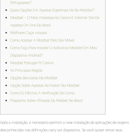
Portugueses?
Quais Opções Em Apostas Esportivas Há No Mostbet?
Mostbet – O Mais Interessante Casino E Internet Site De
Apostas On-line Do Brasil
Melhores Caça-níqueis
Como Acessar A Mostbet Pelo Site Móvel
Como Faço Para Instalar O Aplicativo Mostbet Em Meu
Dispositivo Android?
Mostbet Portugal Pt Casino
As Principais Regras
Opções Bancárias Na Mostbet
Opção Sobre Apostas Ao Festón No Mostbet
Como Es Efectivo A Verificação De Conta
Programa Sobre Afiliados Da Mosbet No Brasil
Após a instalação, é necessário permitir a new instalação de aplicações de origens
desconhecidas nas definições carry out dispositivo. Se você quiser retirar seus