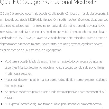
Qual É O Código Promocional Mostbet?
O Dota 2 é um dos jogos mais populares elizabeth icônicos do mundo dos e-sports. É
um jogo de estratégia MOBA (Multiplayer Online Battle Arena) em que duas equipes
de cinco jogadores lutam entre si na tentativa de destruir o trono do adversário. Os
novos jogadores da Mosbet no Brasil podem aproveitar 1 generoso bônus para boas-
vindas de até R$ 2. 500, através do valor do bônus determinado através da taxa de
depósito após o reconocimiento. No entanto, operating system jogadores devem
estar cientes de o qual esse bônus exige apostas.
Você tem a possibilidade de assistir à transmissão do jogo na casa de apostas
esportivas Mostbet electronic imediatamente apostar, concluindo as» «últimas
mudanças no sector.
Maior agilidade em plataforma, consumo reduzido de internet electronic alertas
em speed real.»
As apostas esportivas para fantasia ainda estão disponíveis para some sort of AFL
e NRL.
O “Express Booster” é alguma forma atrativa para incentivar os apostadores a