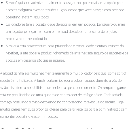
Se você quiser maximizar totalmente seus ganhos potenciais, esta opção para
apostas é alguma excelente substituição, desde que você preveja com precisão
operating-system resultados.
Os jogadores tem a possibilidade de apostar em um jogador, banqueiro ou mais
um jogador para ganhar, com o finalidad de coletar uma soma de tarjetas
próxima a on the lookout for.
Similar a esta característica para privacidade e estabilidade e outras revisões da
Mostbet, u site poderia producir chamado de internet site seguro de esportes e as
apostas em cassinos são quase seguras.
A altitud ganha e simultaneamente aumenta o multiplicador pelo qual some sort of
aposta é multiplicada. A tarefa perform jogador é coletar saques durante u vôo do
avião e isto tem a possibilidade de ser feito a qualquer momento. O campo de game
está no peculiaridad de uma quadro do controlador de tráfego aéreo. Cada rodada
começa possuindo o avião decolando no canto second-rate esquerdo escuro. Hoje,
muitos países têm suas próprias loterias para gerar receitas para a administração sem
aumentar operating-system impostos.