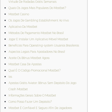
Virtude De Rodadas Grátis Semanais
Quais Os Jogos Mais Populares Do Mostbet?
Mostbet Casino
Os Jogos De Gambling Establishment Ao Vivo
Aplicativo Da Mostbet
Métodos De Pagamento Mostbet No Brasil
Jogar E Instalar Um Aplicativo Móvel Mostbet
Benefícios Para Operating-system Usuários Brasileiros
Aspectos Legais Para Apostadores No Brasil
Aceite Os Bônus Mostbet Agora
Mostbet Casa De Apostas
Qual É O Código Promocional Mostbet?
Ios
Apostas Grátis Aviator: Bônus Sem Depósito Do Jogo
Crash Mostbet
Informações Gerais Sobre O Mostbet
Como Posso Fazer Um Depósito?
Mostbet É Confiável E Seguro Afin De Jogadores