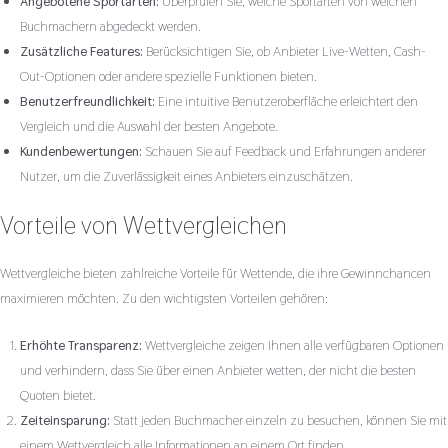
Angebotene Sportarten:
Überprüfen Sie, welche Sportarten von welchen
Buchmachern abgedeckt werden.
Zusätzliche Features:
Berücksichtigen Sie, ob Anbieter Live-Wetten, Cash-
Out-Optionen oder andere spezielle Funktionen bieten.
Benutzerfreundlichkeit:
Eine intuitive Benutzeroberfläche erleichtert den
Vergleich und die Auswahl der besten Angebote.
Kundenbewertungen:
Schauen Sie auf Feedback und Erfahrungen anderer
Nutzer, um die Zuverlässigkeit eines Anbieters einzuschätzen.
Vorteile von Wettvergleichen
Wettvergleiche bieten zahlreiche Vorteile für Wettende, die ihre Gewinnchancen
maximieren möchten. Zu den wichtigsten Vorteilen gehören:
Erhöhte Transparenz:
Wettvergleiche zeigen Ihnen alle verfügbaren Optionen
und verhindern, dass Sie über einen Anbieter wetten, der nicht die besten
Quoten bietet.
Zeiteinsparung:
Statt jeden Buchmacher einzeln zu besuchen, können Sie mit
einem Wettvergleich alle Informationen an einem Ort finden.