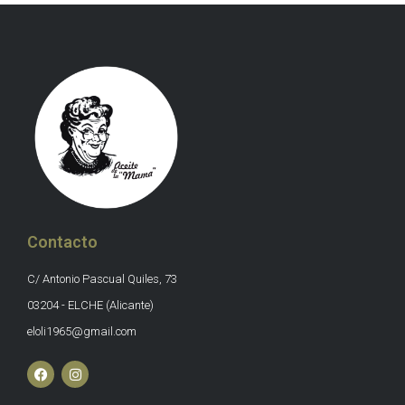
Contacto
C/ Antonio Pascual Quiles, 73
03204 - ELCHE (Alicante)
eloli1965@gmail.com